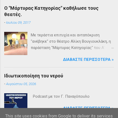
Ο "Μάρτυρας Κατηγορίας" καθήλωσε τους
θεατές.
-
Ιουλίου 09, 2017
Με τεράστια επιτυχία και ανταπόκριση
"ανέβηκε" στο θέατρο Αλίκη Βουγιουκλάκη, η
παράσταση "Μάρτυρας Κατηγορίας" του Α΄
Θεατρικού Εργαστηρίου του Δήμου
ΔΙΑΒΆΣΤΕ ΠΕΡΙΣΣΌΤΕΡΑ »
Βριλησσίων. Το θέατρο γέμισε και πάνω από
1500 θεατές και τις δύο βραδιές απόλαυσαν
κυριολεκτικά μία σπουδαία παράσταση
Ιδιωτικοποίηση του νερού
υψηλής δραματουργίας. Το έργο της Αγκάθα
-
Αυγούστου 05, 2026
Κρίστι καθήλωσε τους θεατρόφιλους σε όλη
τη διάρκειά του. Η σασπένς, το μυστήριο, η
Podcast με τον Γ. Παναγόπουλο
πλοκή, οι μεγάλες ανατροπές και ένα
μοναδικό φινάλε που απαντά σε όλα τα
ΔΙΑΒΆΣΤΕ ΠΕΡΙΣΣΌΤΕΡΑ »
ερωτήματα, σημάδεψαν όλους όσους
This site uses cookies from Google to deliver its services
παρακολούθησαν το έργο και τους έμειναν