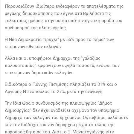
Παρουσιάζουν ιδιαίτερο ενδιαφέρον τα αποτελέσματα της
μεγάλης δημοσκόπησης που έγινε στα Βριλήσσια τις
τελευταίες ημέρες, στην ουσία από την ηγετική ομάδα του
συνδυασμού της πλειοψηφίας.
Η Νέα Δημοκρατία "τρέχει" με 55% προς το "νήμα" των
επόμενων εθνικών εκλογών.
Αλλά και οι υποψήφιοι Δήμαρχοι της "γαλάζιας
πολυκατοικίας" εμφανίζουν υψηλά ποσοστά, ενόψει των
επικείμενων δημοτικών εκλογών.
Ειδικότερα ο Γιάννης Πισιμίσης πλησιάζει το 31% και ο
Αργύρης Ντινόπουλος το 27%, μετά την αναγωγή.
Την ίδια ώρα ο συνδυασμός της πλειοψηφίας "Δήμος
Δημιουργίας" δεν έχει αναδείξει όχι μόνο τον υποψήφιο
Δήμαρχο των εκλογών του ερχόμενου Οκτωβρίου, αλλά ούτε
καν τον διάδοχο του νυν δημάρχου μέχρι το τέλος της
παρούσας θητείας του. Διότι ο Ξ. Μανιατογιάννης είτε