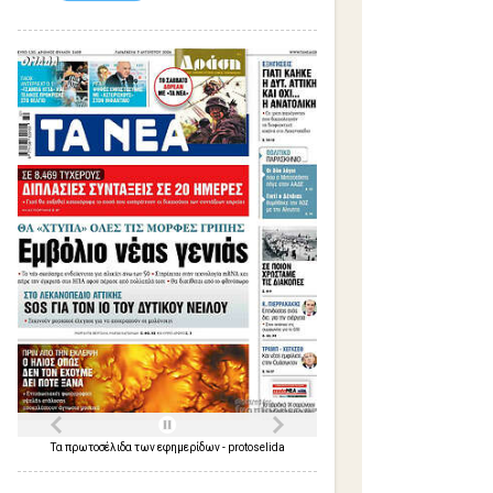
Τα
πρωτοσέλιδα
των
εφημερίδων
-
protoselida