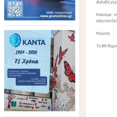
Δηλαδή ρίχν
Καλούμε τ
εξευτελίζε
Ντροπή.
Τα ΒΝ δημο