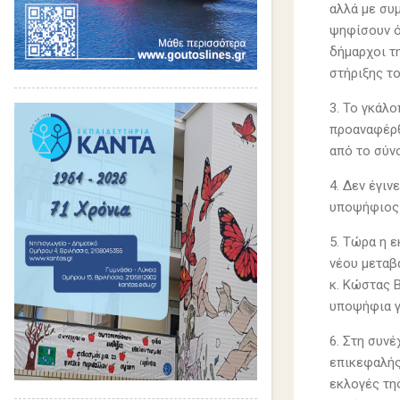
αλλά με συ
ψηφίσουν ό
δήμαρχοι τ
στήριξης τ
3. Το γκάλο
προαναφέρθ
από το σύν
4. Δεν έγιν
υποψήφιος 
5. Τώρα η 
νέου μεταβ
κ. Κώστας 
υποψήφια γ
6. Στη συν
επικεφαλής
εκλογές της