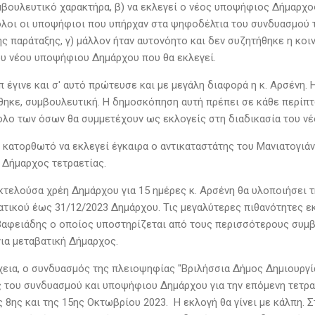
μβουλευτικό χαρακτήρα, β) να εκλεγεί ο νέος υποψήφιος Δήμαρχος
λοι οι υποψήφιοι που υπήρχαν στα ψηφοδέλτια του συνδυασμού τα
ης παράταξης, γ) μάλλον ήταν αυτονόητο και δεν συζητήθηκε η κο
ου νέου υποψήφιου Δημάρχου που θα εκλεγεί.
π έγινε και σ' αυτό πρώτευσε και με μεγάλη διαφορά η κ. Αρσένη
ηκε, συμβουλευτική. Η δημοσκόπηση αυτή πρέπει σε κάθε περίπτ
ολο των όσων θα συμμετέχουν ως εκλογείς στη διαδικασία του ν
ε κατορθωτό να εκλεγεί έγκαιρα ο αντικαταστάτης του Μανιατογιάν
Δήμαρχος τετραετίας.
εκτελούσα χρέη Δημάρχου για 15 ημέρες κ. Αρσένη θα υλοποιήσει 
ατικού έως 31/12/2023 Δημάρχου. Τις μεγαλύτερες πιθανότητες εκ
Βαφειάδης ο οποίος υποστηρίζεται από τους περισσότερους συμβο
ια μεταβατική Δήμαρχος.
έχεια, ο συνδυασμός της πλειοψηφίας "Βριλήσσια Δήμος Δημιουργί
 του συνδυασμού και υποψήφιου Δημάρχου για την επόμενη τετραε
 8ης και της 15ης Οκτωβρίου 2023. Η εκλογή θα γίνει με κάλπη. 