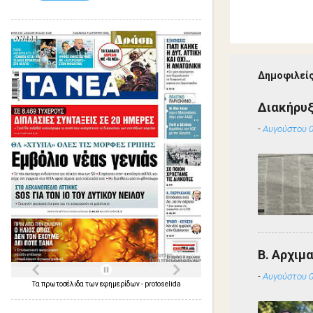
Δημοφιλείς
Διακήρυ
-
Αυγούστου 0
Β. Αρχιμ
-
Αυγούστου 0
Τα
πρωτοσέλιδα
των
εφημερίδων
-
protoselida