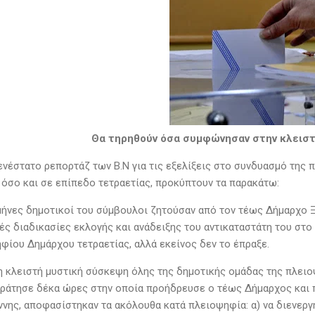
Θα τηρηθούν όσα συμφώνησαν στην κλεισ
ενέστατο ρεπορτάζ των Β.Ν για τις εξελίξεις στο συνδυασμό της 
 όσο και σε επίπεδο τετραετίας, προκύπτουν τα παρακάτω:
 μήνες δημοτικοί του σύμβουλοι ζητούσαν από τον τέως Δήμαρχο Ξ.
ές διαδικασίες εκλογής και ανάδειξης του αντικαταστάτη του στο
φίου Δημάρχου τετραετίας, αλλά εκείνος δεν το έπραξε.
λη κλειστή μυστική σύσκεψη όλης της δημοτικής ομάδας της πλει
κράτησε δέκα ώρες στην οποία προήδρευσε ο τέως Δήμαρχος και
ννης, αποφασίστηκαν τα ακόλουθα κατά πλειοψηφία: α) να διενερ