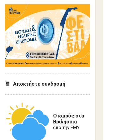
Σ
χ
ό
λ
ι
α
Αποκτήστε συνδρομή
Ο καιρός στα
Βριλήσσια
από την ΕΜΥ