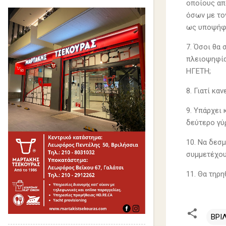
οποίους απ
όσων με το
ως υποψήφι
7. Όσοι θα 
πλειοψηφί
ΗΓΕΤΗ;
8. Γιατί κα
9. Υπάρχει
δεύτερο γύρ
10. Να δεσμ
συμμετέχου
11. Θα τηρ
ΒΡΙ