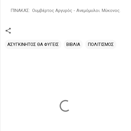
ΠΊΝΑΚΑΣ: Ουμβέρτος Αργυρός - Ανεμόμυλοι. Μύκονος.
ΑΣΥΓΚΙΝΗΤΟΣ ΘΑ ΦΥΓΕΙΣ
ΒΙΒΛΙΑ
ΠΟΛΙΤΙΣΜΟΣ
Σ
χ
ό
λ
ι
α