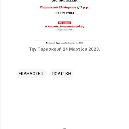
Την Παρασκευή 24 Μαρτίου 2023.
ΕΚΔΗΛΩΣΕΙΣ
ΠΟΛΙΤΙΚΗ
Σ
χ
ό
λ
ι
α