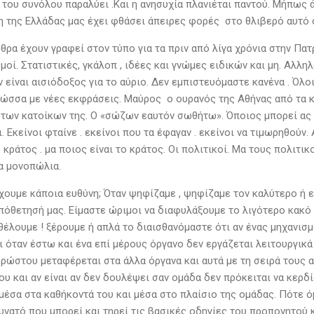
 του συνόλου παραλύει .Και η ανησυχία πλανιέται παντού. Μήπως 
η της Ελλάδας μας έχει φθάσει άπειρες φορές στο θλιβερό αυτό ση
θρα έχουν γραφεί στον τύπο για τα πριν από λίγα χρόνια στην Πατ
μοί. Στατιστικές, γκάλοπ , ιδέες και γνώμες ειδικών και μη. Αλλη
 είναι αισιόδοξος για το αύριο. Δεν εμπιστευόμαστε κανένα . Όλο
λώσσα με νέες εκφράσεις. Μαύρος ο ουρανός της Αθήνας από τα κα
των κατοίκων της. Ο «σώζων εαυτόν σωθήτω». Όποιος μπορεί ας 
ι. Εκείνοι φταίνε . εκείνοι που τα έφαγαν . εκείνοι να τιμωρηθού
 κράτος . μα ποιος είναι το κράτος. Οι πολιτικοί. Μα τους πολιτι
α μονοπώλια.
έχουμε κάποια ευθύνη; Όταν ψηφίζαμε , ψηφίζαμε τον καλύτερο ή 
οπόθετησή μας. Είμαστε ώριμοι να διαφυλάξουμε το λιγότερο κακ
θέλουμε ! ξέρουμε ή απλά το διαισθανόμαστε ότι αν ένας μηχανισμ
ι όταν έστω και ένα επί μέρους όργανο δεν εργάζεται λειτουργικ
ρρώστου μεταφέρεται στα άλλα όργανα και αυτά με τη σειρά τους α
 και αν είναι αν δεν δουλέψει σαν ομάδα δεν πρόκειται να κερδί
μέσα στα καθήκοντά του και μέσα στο πλαίσιο της ομάδας. Πότε ό
υνατό που μπορεί και τηρεί τις βασικές οδηγίες του προπονητού 