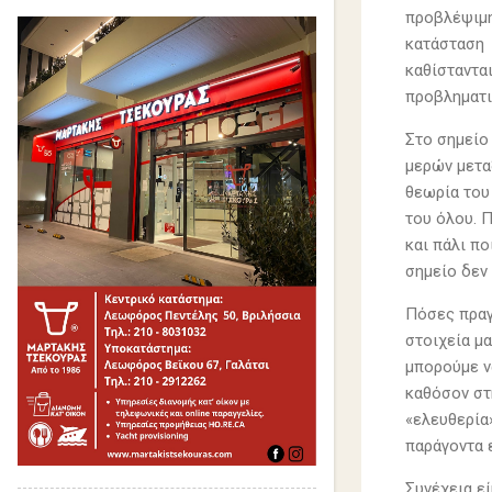
προβλέψιμη
κατάσταση μ
καθίσταντα
προβληματι
Στο σημείο
μερών μετα
θεωρία του
του όλου. 
και πάλι π
σημείο δεν
Πόσες πραγ
στοιχεία μα
μπορούμε ν
καθόσον στ
«ελευθερία
παράγοντα 
Συνέχεια ε