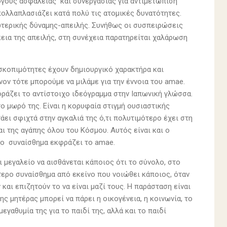
όγους ασφάλειας και συνεργασίας για αντιμετώπιση
πολλαπλασιάζει κατά πολύ τις ατομικές δυνατότητες.
εξωτερικής δύναμης-απειλής. Συνήθως οι συσπειρώσεις
κεια της απειλής, στη συνέχεια παρατηρείται χαλάρωση
 σκοπιμότητες έχουν δημιουργικό χαρακτήρα και
ον τότε μπορούμε να μιλάμε για την έννοια του amae.
κφράζει το αντίστοιχο ιδεόγραμμα στην Ιαπωνική γλώσσα.
ο μωρό της. Είναι η κορυφαία στιγμή ουσιαστικής
ει σφιχτά στην αγκαλιά της ό,τι πολυτιμότερο έχει στη
ι της αγάπης όλου του Κόσμου. Αυτός είναι και ο
χο συναίσθημα εκφράζει το amae.
 μεγαλείο να αισθάνεται κάποιος ότι το σύνολο, στο
μότερο συναίσθημα από εκείνο που νοιώθει κάποιος, όταν
αι επιζητούν το να είναι μαζί τους. Η παράσταση είναι
ς μητέρας μπορεί να πάρει η οικογένεια, η κοινωνία, το
εγαθυμία της για το παιδί της, αλλά και το παιδί