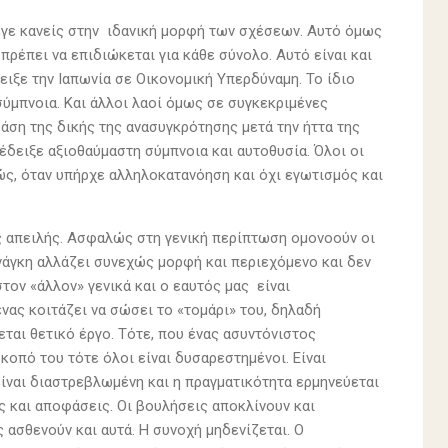
λεγε κανείς στην ιδανική μορφή των σχέσεων. Αυτό όμως
 πρέπει να επιδιώκεται για κάθε σύνολο. Αυτό είναι και
ειξε την Ιαπωνία σε Οικονομική Υπερδύναμη. Το ίδιο
σύμπνοια. Και άλλοι λαοί όμως σε συγκεκριμένες
άση της δικής της ανασυγκρότησης μετά την ήττα της
έδειξε αξιοθαύμαστη σύμπνοια και αυτοθυσία. Όλοι οι
ς, όταν υπήρχε αλληλοκατανόηση και όχι εγωτισμός και
ς απειλής. Ασφαλώς στη γενική περίπτωση ομονοούν οι
νάγκη αλλάζει συνεχώς μορφή και περιεχόμενο και δεν
στον «άλλον» γενικά και ο εαυτός μας είναι
ένας κοιτάζει να σώσει το «τομάρι» του, δηλαδή
ται θετικό έργο. Τότε, που ένας ασυντόνιστος
κοπό του τότε όλοι είναι δυσαρεστημένοι. Είναι
είναι διαστρεβλωμένη και η πραγματικότητα ερμηνεύεται
ς και αποφάσεις. Οι βουλήσεις αποκλίνουν και
ς ασθενούν και αυτά. Η συνοχή μηδενίζεται. Ο