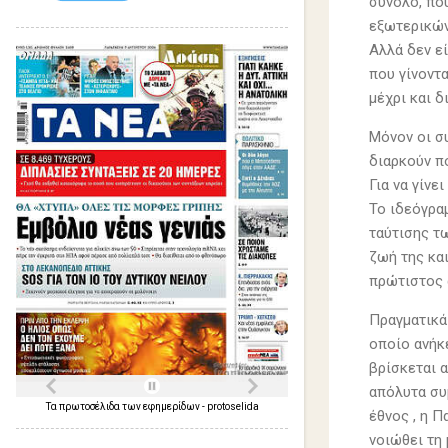
σύνολο, πο
εξωτερικών
Αλλά δεν ε
που γίνοντ
μέχρι και δ
Μόνον οι σ
διαρκούν π
Για να γίνε
Το ιδεόγρα
ταύτισης τ
ζωή της κα
πρώτιστος 
Πραγματικά 
οποίο ανήκε
βρίσκεται α
απόλυτα συμ
Τα
πρωτοσέλιδα
των
εφημερίδων
-
protoselida
έθνος , η Π
νοιώθει τη