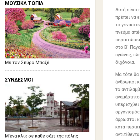
ΜΟΥΣΙΚΑ ΤΟΠΙΑ
Αυτή είναι
πρέπει να ε
το γενικότ
πνεύμα απέ
περιπτώσει
στο Β΄ Παγ
αγώνες, πλ
διχόνοια.
Με τον Σπύρο Μπαξέ
Μα τότε θα
ΣΥΝΔΕΣΜΟΙ
άνθρωποι κ
το αντιλαμβ
αναμάρτητος
υπερισχύει
οργανισμός 
άρρωστοι κ
κατά περίπ
αντιτίθεντα
Μ'ένα κλικ σε κάθε σάϊτ της πόλης