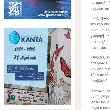
ανταμοιβή.
σχέσεις αυ
Πώς, όμως,
την εξουσί
είναι και τ
γνώμης], αλ
επιτευχθεί
συνεργασία
Υπάρχει, άρ
άπειρων ευ
καν από ομά
τόσο πολύπ
προβλεπόμε
Η ανάγκη, 
υγιής ψυχικ
,έστω και σ
μεγέθη και 