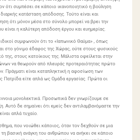
ον ότι συμπέσει σε κάποιο ικανοποιητικό η βούληση
 διαρκής κατάσταση απόδοσης. Τούτο είναι και
θηση ότι μόνον μέσα στο σύνολο μπορεί να βρει την
ου είναι η καλύτερη απόδοση έργου και ευημερίας.
ειδικοί συμφωνούν ότι το «Ιαπωνικό Θαύμα» , όπως
ται στο γόνιμο έδαφος της Χώρας, ούτε στους φυσικούς
ό της, στους κατοίκους της. Μάλιστα οφείλεται στην
απώνων να θεωρούν από πλευράς προτεραιότητας πρώτο
ν. Πράγματι είναι καταπληκτική η αφοσίωση των
ως Πατρίδα είτε απλά ως Ομάδα εργασίας. Πρώτα οι
 έννοια μονολεκτικά. Προσωπικά δεν γνωρίζουμε σε
η. Αυτό δε σημαίνει ότι εμείς δεν αντιλαμβανόμαστε την
είναι απλά τυχαίο.
θημα, που νοιώθει κάποιος, όταν τον δεχθούν σε μια
ς τη βασική ανάγκη του ανθρώπου να ανήκει σε κάποιο