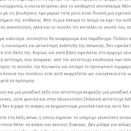
ανισορροπία, η οποία εκτρέπει από το επιθυμητό αποτέλεσμα. Μόν
υ με τις βουλήσεις των μερών τότε μόνο είναι δυνατή μια σχετικά
ημείο της σύνθεσης. Από τη μια πλευρά το άτομο να έχει την αίσ
η ικανοποίηση, αλλά και το σύνολο ότι επιτελεί το σκοπό του, π
ουμε καλύτερα αντιληπτοί θα αναφέρουμε ένα παράδειγμα. Πολλοί 
 η οικονομική και γενικότερη ανάπτυξη της Ιαπωνίας, δεν οφείλε
τε στη Θέση της. Κυρίως και κατά βάση οφείλεται στο έμψυχο υλικ
ή αντίληψη, που απορρέει από την αντίστοιχη κουλτούρα των Ι
 προς το σύνολο, την Κοινωνία, και ύστερα το προσωπικό συμφέρο
ν έννοια του συνόλου, είτε αυτή εκφράζεται ως οικογένεια είτε 
 μετά τα πρόσωπα.
ουν και μια μοναδική λέξη που αντίστοιχα εκφράζει μια μοναδική
σσες, ούτε φυσικά και στην πλουσιότατη Ελληνική αντίστοιχη λέξ
ά δεν είχαμε τη ανάγκη να εκφραστούμε μονολεκτικά και αυτό δεν 
τε στη λέξη amae, η οποία σημαίνει το υπέροχο γλυκύτατο συναίσ
οποία θέλει να ανήκει και εκείνος διακαώς. Δεν μιλάμε για απλώ