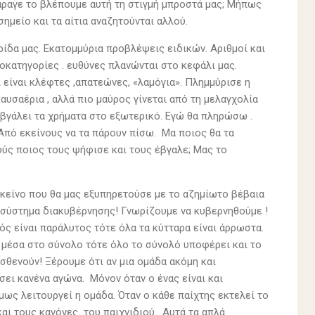
άραγε το βλέπουμε αυτή τη στιγμή μπροστά μας; Μήπως
μείο και τα αίτια αναζητούνται αλλού.
ρίδα μας. Εκατομμύρια προβλέψεις ειδικών. Αριθμοί και
λοκατηγορίες . ευθύνες πλανώνται στο κεφάλι μας.
ι είναι κλέφτες ,απατεώνες, «λαμόγια». Πλημμύρισε η
υσαέρια , αλλά πιο μαύρος γίνεται από τη μελαγχολία
βγάλει τα χρήματα στο εξωτερικό. Εγώ θα πληρώσω .
ν. Από εκείνους να τα πάρουν πίσω. Μα ποιος θα τα
κούς ποιος τους ψήφισε και τους έβγαλε; Μας το
εκείνο που θα μας εξυπηρετούσε με το αζημίωτο βέβαια
ό σύστημα διακυβέρνησης! Γνωρίζουμε να κυβερνηθούμε !
ός είναι παράλυτος τότε όλα τα κύτταρα είναι άρρωστα.
ά μέσα στο σύνολο τότε όλο το σύνολό υποφέρει και το
σθενούν! Ξέρουμε ότι αν μια ομάδα ακόμη και
σει κανένα αγώνα. Μόνον όταν ο ένας είναι και
μως λειτουργεί η ομάδα. Όταν ο κάθε παίχτης εκτελεί το
και τους κανόνες του παιχνιδιού. Αυτά τα απλά