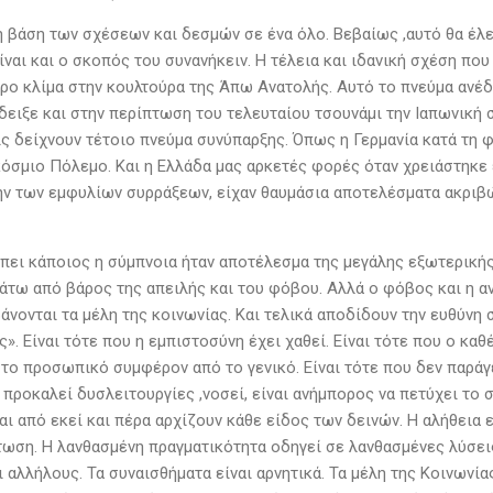
 η βάση των σχέσεων και δεσμών σε ένα όλο. Βεβαίως ,αυτό θα έ
ίναι και ο σκοπός του συνανήκειν. Η τέλεια και ιδανική σχέση που
ερο κλίμα στην κουλτούρα της Άπω Ανατολής. Αυτό το πνεύμα ανέδ
δειξε και στην περίπτωση του τελευταίου τσουνάμι την Ιαπωνική 
ς δείχνουν τέτοιο πνεύμα συνύπαρξης. Όπως η Γερμανία κατά τη φ
κόσμιο Πόλεμο. Και η Ελλάδα μας αρκετές φορές όταν χρειάστηκε 
ην των εμφυλίων συρράξεων, είχαν θαυμάσια αποτελέσματα ακριβώ
 πει κάποιος η σύμπνοια ήταν αποτέλεσμα της μεγάλης εξωτερική
άτω από βάρος της απειλής και του φόβου. Αλλά ο φόβος και η α
άνονται τα μέλη της κοινωνίας. Και τελικά αποδίδουν την ευθύνη 
». Είναι τότε που η εμπιστοσύνη έχει χαθεί. Είναι τότε που ο καθ
 το προσωπικό συμφέρον από το γενικό. Είναι τότε που δεν παράγε
προκαλεί δυσλειτουργίες ,νοσεί, είναι ανήμπορος να πετύχει το σ
αι από εκεί και πέρα αρχίζουν κάθε είδος των δεινών. Η αλήθεια 
τωση. Η λανθασμένη πραγματικότητα οδηγεί σε λανθασμένες λύσει
ι αλλήλους. Τα συναισθήματα είναι αρνητικά. Τα μέλη της Κοινωνία