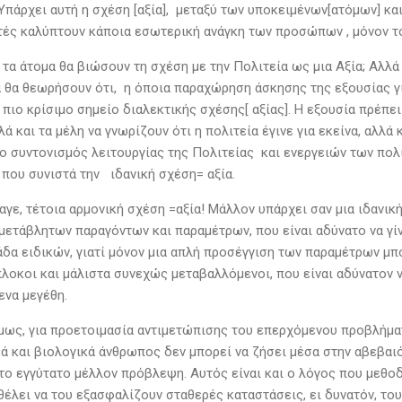
 Υπάρχει αυτή η σχέση [αξία], μεταξύ των υποκειμένων[ατόμων] κα
τές καλύπτουν κάποια εσωτερική ανάγκη των προσώπων , μόνον τότ
 τα άτομα θα βιώσουν τη σχέση με την Πολιτεία ως μια Αξία; Αλλ
α θα θεωρήσουν ότι, η όποια παραχώρηση άσκησης της εξουσίας γί
ο πιο κρίσιμο σημείο διαλεκτικής σχέσης[ αξίας]. Η εξουσία πρέπ
λά και τα μέλη να γνωρίζουν ότι η πολιτεία έγινε για εκείνα, αλλά
 ο συντονισμός λειτουργίας της Πολιτείας και ενεργειών των πολ
 που συνιστά την ιδανική σχέση= αξία.
αγε, τέτοια αρμονική σχέση =αξία! Μάλλον υπάρχει σαν μια ιδανι
μετάβλητων παραγόντων και παραμέτρων, που είναι αδύνατο να γί
δα ειδικών, γιατί μόνον μια απλή προσέγγιση των παραμέτρων μπορ
λοκοι και μάλιστα συνεχώς μεταβαλλόμενοι, που είναι αδύνατον 
να μεγέθη.
όμως, για προετοιμασία αντιμετώπισης του επερχόμενου προβλήματ
ά και βιολογικά άνθρωπος δεν μπορεί να ζήσει μέσα στην αβεβαιό
το εγγύτατο μέλλον πρόβλεψη. Αυτός είναι και ο λόγος που μεθοδ
θέλει να του εξασφαλίζουν σταθερές καταστάσεις, ει δυνατόν, του