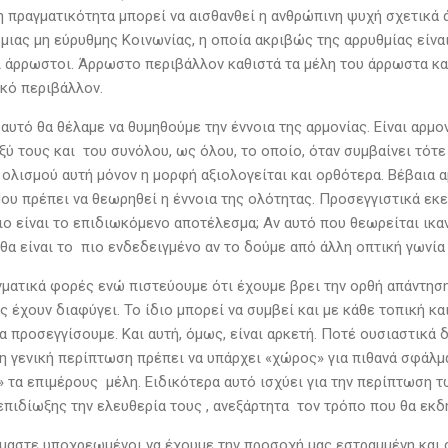
 πραγματικότητα μπορεί να αισθανθεί η ανθρώπινη ψυχή σχετικά 
ιας μη εύρυθμης Κοινωνίας, η οποία ακριβώς της αρρυθμίας είναι 
ι άρρωστοι. Άρρωστο περιβάλλον καθιστά τα μέλη του άρρωστα κα
κό περιβάλλον.
 αυτό θα θέλαμε να θυμηθούμε την έννοια της αρμονίας. Είναι αρμ
ξύ τους και του συνόλου, ως όλου, το οποίο, όταν συμβαίνει τότ
 ολισμού αυτή μόνον η μορφή αξιολογείται και ορθότερα. Βέβαια 
Που πρέπει να θεωρηθεί η έννοια της ολότητας. Προσεγγιστικά εκ
οιο είναι το επιδιωκόμενο αποτέλεσμα; Αν αυτό που θεωρείται ικ
 θα είναι το πιο ενδεδειγμένο αν το δούμε από άλλη οπτική γωνία
ματικά φορές ενώ πιστεύουμε ότι έχουμε βρει την ορθή απάντηση
ς έχουν διαφύγει. Το ίδιο μπορεί να συμβεί και με κάθε τοπική κ
α προσεγγίσουμε. Και αυτή, όμως, είναι αρκετή. Ποτέ ουσιαστικά 
η γενική περίπτωση πρέπει να υπάρχει «χώρος» για πιθανά σφάλματ
» τα επιμέρους μέλη. Ειδικότερα αυτό ισχύει για την περίπτωση 
επιδίωξης την ελευθερία τους , ανεξάρτητα τον τρόπο που θα εκδ
ίμαστε υποχρεωμένοι να έχουμε την προσοχή μας εστραμμένη και 