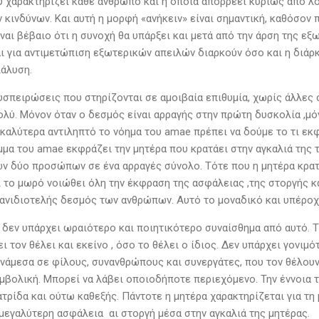
υ χαρακτηρίζει κάθε άνθρωπο και η οποία απορρέει κυρίως από λ
 κινδύνων. Και αυτή η μορφή «ανήκειν» είναι σημαντική, καθόσον 
ίναι βέβαιο ότι η συνοχή θα υπάρξει και μετά από την άρση της 
αι για αντιμετώπιση εξωτερικών απειλών διαρκούν όσο και η διάρ
ιάλυση.
υσπειρώσεις που στηρίζονται σε αμοιβαία επιθυμία, χωρίς άλλες
ολύ. Μόνον όταν ο δεσμός είναι αρραγής στην πρώτη δυσκολία ,μόν
ι καλύτερα αντιληπτό το νόημα του amae πρέπει να δούμε το τι ε
μμα του amae εκφράζει την μητέρα που κρατάει στην αγκαλιά της τ
ων δύο προσώπων σε ένα αρραγές σύνολο. Τότε που η μητέρα κρατά
ι το μωρό νοιώθει όλη την έκφραση της ασφάλειας ,της στοργής κα
ανιδιοτελής δεσμός των ανθρώπων. Αυτό το μοναδικό και υπέρο
δεν υπάρχει ωραιότερο και ποιητικότερο συναίσθημα από αυτό. Τι
ι τον θέλει και εκείνο , όσο το θέλει ο ίδιος. Δεν υπάρχει γονι
νάμεσα σε φίλους, συνανθρώπους και συνεργάτες, που τον θέλουν κ
βολική. Μπορεί να λάβει οποιοδήποτε περιεχόμενο. Την έννοια τη
ατρίδα και ούτω καθεξής. Πάντοτε η μητέρα χαρακτηρίζεται για τη μ
 μεγαλύτερη ασφάλεια αι στοργή μέσα στην αγκαλιά της μητέρας.