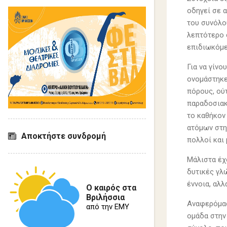
οδηγεί σε 
του συνόλο
λεπτότερο σ
επιδιωκόμεν
Για να γίν
ονομάστηκε
πόρους, ού
παραδοσιακ
το καθήκον
ατόμων στη
Αποκτήστε συνδρομή
πολλοί και
Μάλιστα έχ
δυτικές γλώ
έννοια, αλλ
Ο καιρός στα
Βριλήσσια
Αναφερόμασ
από την ΕΜΥ
ομάδα στην 