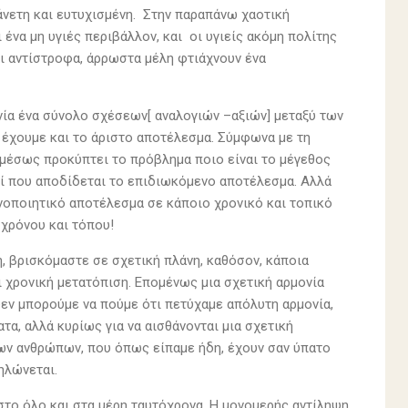
άνετη και ευτυχισμένη. Στην παραπάνω χαοτική
ένα μη υγιές περιβάλλον, και οι υγιείς ακόμη πολίτης
ι αντίστροφα, άρρωστα μέλη φτιάχνουν ένα
ονία ένα σύνολο σχέσεων[ αναλογιών –αξιών] μεταξύ των
ε έχουμε και το άριστο αποτέλεσμα. Σύμφωνα με τη
αμέσως προκύπτει το πρόβλημα ποιο είναι το μέγεθος
εί που αποδίδεται το επιδιωκόμενο αποτέλεσμα. Αλλά
ανοποιητικό αποτέλεσμα σε κάποιο χρονικό και τοπικό
 χρόνου και τόπου!
, βρισκόμαστε σε σχετική πλάνη, καθόσον, κάποια
αι χρονική μετατόπιση. Επομένως μια σχετική αρμονία
δεν μπορούμε να πούμε ότι πετύχαμε απόλυτη αρμονία,
α, αλλά κυρίως για να αισθάνονται μια σχετική
των ανθρώπων, που όπως είπαμε ήδη, έχουν σαν ύπατο
ηλώνεται.
στο όλο και στα μέρη ταυτόχρονα. Η μονομερής αντίληψη