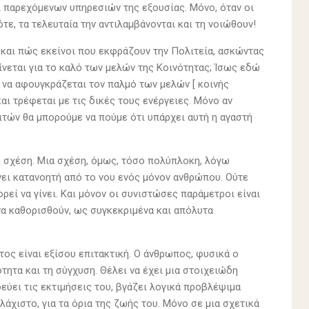
ι παρεχόμενων υπηρεσιών της εξουσίας. Μόνο, όταν οι
ε, τα τελευταία την αντιλαμβάνονται και τη νοιώθουν!
ά και πώς εκείνοι που εκφράζουν την Πολιτεία, ασκώντας
νεται για το καλό των μελών της Κοινότητας; Ίσως εδώ
ει να αφουγκράζεται τον παλμό των μελών [ κοινής
 και τρέφεται με τις δικές τους ενέργειες. Μόνο αν
ιτών θα μπορούμε να πούμε ότι υπάρχει αυτή η αγαστή
κή σχέση. Μια σχέση, όμως, τόσο πολύπλοκη, λόγω
νει κατανοητή από το νου ενός μόνον ανθρώπου. Ούτε
εί να γίνει. Και μόνον οι συνιστώσες παράμετροι είναι
να καθορισθούν, ως συγκεκριμένα και απόλυτα
ος είναι εξίσου επιτακτική. Ο άνθρωπος, φυσικά ο
τητα και τη σύγχυση. Θέλει να έχει μια στοιχειώδη
εύει τις εκτιμήσεις του, βγάζει λογικά προβλέψιμα
λάχιστο, για τα όρια της ζωής του. Μόνο σε μια σχετικά