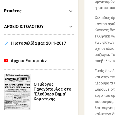
οργανισμός
η κατάστασ
Ετικέτες
Χιλιάδες άρ
κόντρα αριθ
ΑΡΧΕΙΟ ΙΣΤΟΛΟΓΙΟΥ
Κανένας δεν
ελληνική γ
των ψυχών 
Η ιστοσελίδα μας 2011-2017
όχι οι άλλο
μαζέψει; Το
Αρχείο Εκπομπών
επέβαλαν τ
Εμείς δεν 
και στην τ
ξέρουμε τι 
Ο Γιώργος
Παναγόπουλος στο
Ξέρουμε ότ
"Ελεύθερο Βήμα"
έργο του α
Κομοτηνής
ποδοσφαίρου
λειτουργεί 
καλύτερο δ