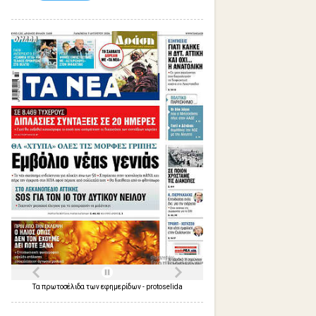
Τα
πρωτοσέλιδα
των
εφημερίδων
-
protoselida