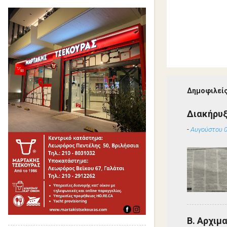
Δημοφιλείς
Διακήρυ
-
Αυγούστου 0
Β. Αρχιμ