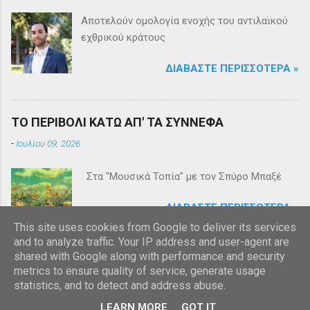
Αποτελούν ομολογία ενοχής του αντιλαϊκού
εχθρικού κράτους
ΔΙΑΒΆΣΤΕ ΠΕΡΙΣΣΌΤΕΡΑ »
ΤΟ ΠΕΡΙΒΟΛΙ ΚΑΤΩ ΑΠ' ΤΑ ΣΥΝΝΕΦΑ
-
Ιουλίου 09, 2026
Στα "Μουσικά Τοπία" με τον Σπύρο Μπαξέ
ΔΙΑΒΆΣΤΕ ΠΕΡΙΣΣΌΤΕΡΑ »
This site uses cookies from Google to deliver its services
and to analyze traffic. Your IP address and user-agent are
shared with Google along with performance and security
metrics to ensure quality of service, generate usage
statistics, and to detect and address abuse.
Από το Blogger
LEARN MORE
GOT IT