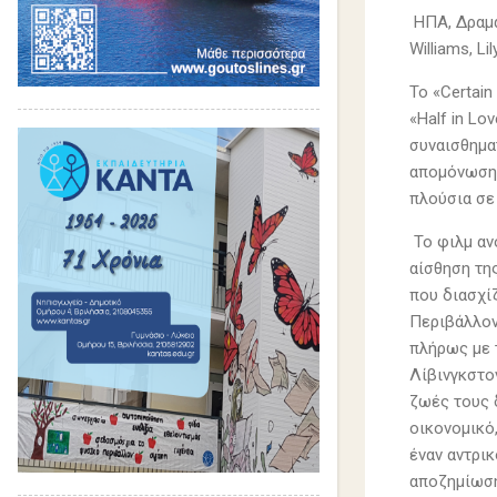
ΗΠΑ, Δραματ
Williams, L
Το «Certain
«Half in Lo
συναισθημα
απομόνωση,
πλούσια σε
Το φιλμ ανο
αίσθηση τη
που διασχί
Περιβάλλον
πλήρως με 
Λίβινγκστο
ζωές τους 
οικονομικό
έναν αντρι
αποζημίωση