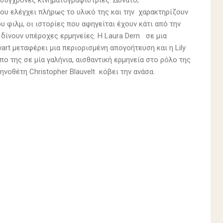
ς σύγχρονες κινηματογραφίστριες. Δυνατό,
που ελέγχει πλήρως το υλικό της και την χαρακτηρίζουν
υ φιλμ, οι ιστορίες που αφηγείται έχουν κάτι από την
δίνουν υπέροχες ερμηνείες. Η Laura Dern σε μια
wart μεταφέρει μια περιορισμένη απογοήτευση και η Lily
ο της σε μία γαλήνια, αισθαντική ερμηνεία στο ρόλο της
ηνοθέτη Christopher Blauvelt κόβει την ανάσα.