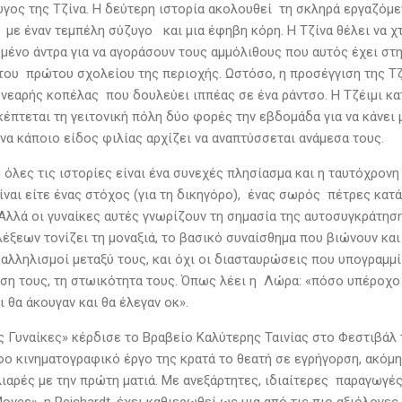
υγος της Τζίνα. Η δεύτερη ιστορία ακολουθεί τη σκληρά εργαζόμε
με έναν τεμπέλη σύζυγο και μια έφηβη κόρη. Η Τζίνα θέλει να χτί
μένο άντρα για να αγοράσουν τους αμμόλιθους που αυτός έχει στη
ου πρώτου σχολείου της περιοχής. Ωστόσο, η προσέγγιση της Τζίν
ς νεαρής κοπέλας που δουλεύει ιππέας σε ένα ράντσο. Η Τζέιμι κ
κέπτεται τη γειτονική πόλη δύο φορές την εβδομάδα για να κάνει
να κάποιο είδος φιλίας αρχίζει να αναπτύσσεται ανάμεσα τους.
 όλες τις ιστορίες είναι ένα συνεχές πλησίασμα και η ταυτόχρον
ίναι είτε ένας στόχος (για τη δικηγόρο), ένας σωρός πέτρες κατά
λλά οι γυναίκες αυτές γνωρίζουν τη σημασία της αυτοσυγκράτησης
έξεων τονίζει τη μοναξιά, το βασικό συναίσθημα που βιώνουν και 
ραλληλισμοί μεταξύ τους, και όχι οι διασταυρώσεις που υπογραμμ
ση τους, τη στωικότητα τους. Όπως λέει η Λώρα: «πόσο υπέροχο κ
ι θα άκουγαν και θα έλεγαν οκ».
 Γυναίκες» κέρδισε το Βραβείο Καλύτερης Ταινίας στο Φεστιβάλ το
ο κινηματογραφικό έργο της κρατά το θεατή σε εγρήγορση, ακόμη 
ιαρές με την πρώτη ματιά. Με ανεξάρτητες, ιδιαίτερες παραγωγές