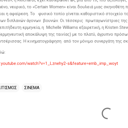
Moves», η Reichardt, έχει καθιερωθεί ως μια από τις πιο αξιόλογε
ένο, νευρικό, το «Certain Women» είναι δουλειά μιας σκηνοθέτη 
και η αφαίρεση. Το φυσικό τοπίο γίνεται καθοριστικό στοιχείο το
των διπλανών άγονων βουνών. Οι τέσσερις πρωταγωνίστριες της 
πιτήδευτη ερμηνεία, η Michelle Williams εξαιρετική, η Kristen Ste
ερμηνευτική αποκάλυψη της ταινίας) με το πλατύ, άγρυπνο πρόσωπ
αντσέρισσας. Η κινηματογράφηση από τον μόνιμο συνεργάτη της σκ
εδώ:
w.youtube.com/watch?v=1_Lznehy2-s&feature=emb_imp_woyt
ΙΤΙΣΜΟΣ
ΣΙΝΕΜΑ