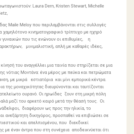
ρωταγωνιστούν: Laura Dern, Kristen Stewart, Michelle
Getz,
ίδας Maile Meloy που περιλαμβάνονται στις συλλογές
ι ένα χαμηλότονο κινηματογραφικό τρίπτυχο με ηχηρό
 γυναικών που τις ενώνουν οι επιθυμίες, η
αρακτήρων, μινιμαλιστική, απλή με καθαρές ιδέες,
κίνησή του αναγγέλλει μια ταινία που στηρίζεται σε μια
ης νότιας Μοντάνα: ένα μέρος με πεύκα και πετρώματα
η, με μικρά εστιατόρια και μίνι εμπορικά κέντρα.
 της μοναχικότητας διευρύνονται και ταυτίζονται
 ατελείωτο ουρανό. Οι ηρωίδες ζουν στη μικρή πόλη
αλά μαζί του αρκετό καιρό μετά την θέασή τους. Οι
υνάδελφοι, διαφέρουν ως προς την ηλικία, το
και ανεξάρτητη δικηγόρος, προσπαθεί να επιβιώσει σε
 πιεστικού και απελπισμένου, που διεκδικεί
ς με έναν άντρα που στη συνέχεια αποδεικνύεται ότι