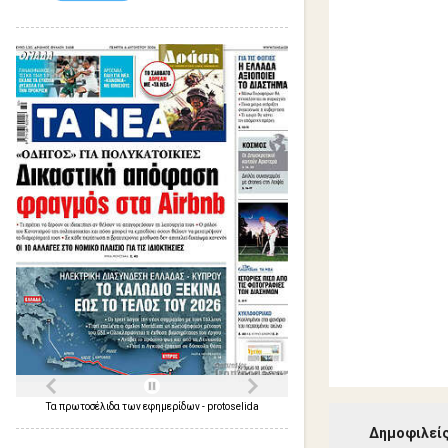
ι
α
Τα
πρωτοσέλιδα
των
εφημερίδων
-
protoselida
Δημοφιλείς