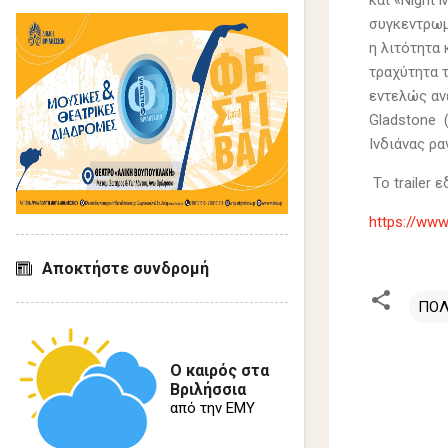
και «Night 
συγκεντρωμ
η λιτότητα 
τραχύτητα 
εντελώς ανε
Gladstone (
Ινδιάνας ρ
Το trailer 
https://ww
Αποκτήστε συνδρομή
ΠΟΛ
Σ
Ο καιρός στα
χ
Βριλήσσια
από την ΕΜΥ
ό
λ