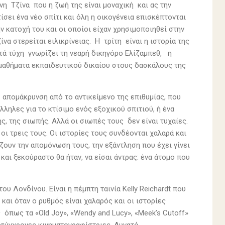
νη Τζίνα που η ζωή της είναι μοναχική και ας την
σει ένα νέο σπίτι και όλη η οικογένεια επισκέπτονται
ν κατοχή του και οι οποίοι είχαν χρησιμοποιηθεί στην
α στερείται ειλικρίνειας. Η τρίτη είναι η ιστορία της
ατά τύχη γνωρίζει τη νεαρή δικηγόρο Ελίζαμπεθ, η
 μαθήματα εκπαιδευτικού δικαίου στους δασκάλους της
η απομάκρυνση από το αντικείμενο της επιθυμίας, που
λληλες για το κτίσιμο ενός εξοχικού σπιτιού, ή ένα
, της σιωπής. Αλλά οι σιωπές τους δεν είναι τυχαίες.
οι τρεις τους. Οι ιστορίες τους συνδέονται χαλαρά και
ίζουν την απομόνωση τους, την εξάντληση που έχει γίνει
αι ξεκούραστο θα ήταν, να είσαι άντρας: ένα άτομο που
υ Λονδίνου. Είναι η πέμπτη ταινία Kelly Reichardt που
και όταν ο ρυθμός είναι χαλαρός και οι ιστορίες
 όπως τα «Old Joy», «Wendy and Lucy», «Meek’s Cutoff»