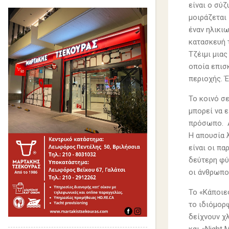
είναι ο σύζ
μοιράζεται 
έναν ηλικιω
κατασκευή τ
Τζέιμι μια
οποία επισ
περιοχής. Έ
Το κοινό σε
μπορεί να ε
πρόσωπο. Α
Η απουσία λ
είναι οι πα
δεύτερη φύ
οι άνθρωπο
Το «Κάποιες
το ιδιόμορφ
δείχνουν χλ