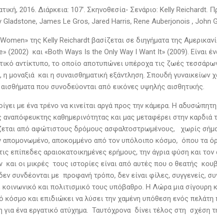
ική, 2016. Διάρκεια: 107’. Σκηνοθεσία- Σενάριο: Kelly Reichardt. Π
ily Gladstone, James Le Gros, Jared Harris, Rene Auberjonois , John 
 Women» της Kelly Reichardt βασίζεται σε διηγήματα της Αμερικαν
ve» (2002) και «Both Ways Is the Only Way I Want It» (2009). Είνα
τικό αντίκτυπο, το οποίο αποτυπώνει υπέροχα τις ζωές τεσσάρων
 η μοναξιά και η συναισθηματική εξάντληση. Σπουδή γυναικείων χ
 αισθήματα που συνοδεύονται από εικόνες υψηλής αισθητικής.
ίγει με ένα τρένο να κινείται αργά προς την κάμερα. Η αδυσώπητη 
ς αναπόφευκτης καθημερινότητας και μας μεταφέρει στην καρδιά τ
ζεται από αφώτιστους δρόμους ασφαλτοστρωμένους, χωρίς σήμανσ
 απομονωμένο, αποκομμένο από τον υπόλοιπο κόσμο, όπου τα όρια
τις επίπεδες αραιοκατοικημένες ερήμους, την άγρια φύση και τον
ν και οι μικρές τους ιστορίες είναι από αυτές που ο θεατής κουβ
δεν συνδέονται με προφανή τρόπο, δεν είναι φίλες, συγγενείς, σ
, κοινωνικό και πολιτισμικό τους υπόβαθρο. Η Λώρα μια σίγουρη 
κό κόσμο και επιδιώκει να λύσει την χαμένη υπόθεση ενός πελάτη
 για ένα εργατικό ατύχημα. Ταυτόχρονα δίνει τέλος στη σχέση τη