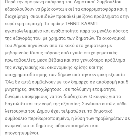
Παρά την ομόφωνη απόφαση του Δημοτικού Συμβουλίου
εξακολουθούν να βρίσκονται εκεί τα απορριματοφόρα και η
διαχείρηση σκουπιδιών προκαλεί μείζονα προβλήματα στην
ευρύτερη περιοχή. Το πρώην ΤΕΝΝΙΣ ΚΛΑΜΠ
εγκαταλελειμμένο και αναξιοποίητο παρά το μεγάλο κόστος
της εξαγοράς του, με χρήματα των δημοτών. Τα οικονομικά
του Δήμου πηγαίνουν από το κακό στο χειρότερο με
μηδαμινούς ίδιους πόρους από υγιείς επιχειρηματικές
πρωτοβουλίες, μέσα βέβαια και στο γενικότερο πρόβλημα
της ενεργειακής και οικονομικής κρίσης και της
υποχρηματοδότησης των δήμων από την κεντρική εξουσία.
‘Ολα δε αυτά συμβαίνουν με τον δήμαρχο σε αποδρομή και 5
μνηστήρες, ανυποχώρητους , σε πολύμηνη ετοιμότητα,
δυνάμει υποψήφιους να τον διαδεχτούν. Ο καυγάς για το
δαχτυλίδι και την νομή της εξουσίας. Συνέπεια αυτών, κάθε
λειτουργία του Δήμου έχει τελματώσει, το δημοτικό
συμβούλιο περιθωριοποιημένο, η λύση των προβλημάτων σε
αναμονή και οι δημότες αδρανοποιημένοι και
απογοητευμένοι.