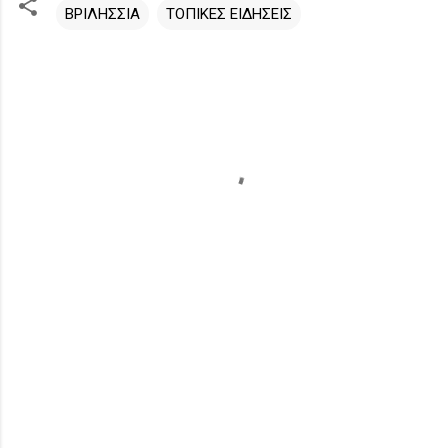
ΒΡΙΛΗΣΣΙΑ
ΤΟΠΙΚΕΣ ΕΙΔΗΣΕΙΣ
Σ
χ
ό
λ
ι
α