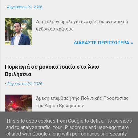
-
Αυγούστου 01, 2026
Αποτελούν ομολογία ενοχής του αντιλαϊκού
εχθρικού κράτους
ΔΙΑΒΆΣΤΕ ΠΕΡΙΣΣΌΤΕΡΑ »
Πυρκαγιά σε μονοκατοικία στα Άνω
Βριλήσσια
-
Αυγούστου 01, 2026
Άμεση επέμβαση της Πολιτικής Προστασίας
του Δήμου Βριλησσίων
ΔΙΑΒΆΣΤΕ ΠΕΡΙΣΣΌΤΕΡΑ »
This site uses cookies from Google to deliver its services
and to analyze traffic. Your IP address and user-agent are
shared with Google along with performance and security