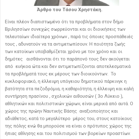
Άρθρο του Τάσου Χρηστάκη.
Είναι πλέον διαπιστωμένο ότι τα προβλήματα στον δήμο
Βριλησσίων συνεχώς σωρρεύονται και οι διοικήσεις των
τελευταίων ιδιαίτερα χρόνων , παρά τις όποιες προσπάθειές
τους , αδυνατούν να τα αντιμετωπίσουν. Η ποιότητα ζωής
των κατοίκων υποβαθμίζεται χρόνο με τον χρόνο και οι
δημότες αισθάνονται ότι το παράπονό τους δεν ακούγεται
από ευήκοα ώτα και δεν αντιμετωπίζονται αποτελεσματικά
τα προβλήματά τους εκ μέρους των διοικούντων. Το
κυκλοφοριακό, η έλλειψη υπόγειου δημοτικού πάρκινγκ η
βατότητα στα πεζοδρόμια, η καθαριότητα, η έλλειψη και καλή
συντήρηση πρασίνου , σχολικών αιθουσών ( 3ο Λύκειο ),
αθλητικών και πολιτιστικών χώρων, είναι μερικά από αυτά. Ο
χώρος της πρώην Ναυτικής Βάσης αναξιοποίητος και
αδιάθετος, κατά το μεγαλύτερο μέρος του, στους κατοίκους
της πόλης ενώ θα μπορούσε να είναι o πρότυπος χώρος της
ήπιας αθλησης και του πολιτισμού των βορείων προαστίων.