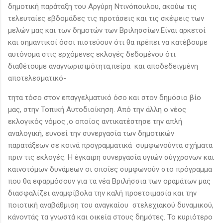
δημοτική παράταξη του Αργύρη Ντινόπουλου, ακούω τις
τελευταίες εβδομάδες τις προτάσεις και τις σκέψεις των
μελών μας και των δημοτών των Βριλησσίων.Είναι αρκετοί
και σημαντικοί όσοι πιστεύουν ότι θα πρέπει να κατέβουμε
αυτόνομα στις ερχόμενες εκλογές δεδομένου ότι
διαθέτουμε αναγνωρισιμότητα,πείρα και αποδεδειγμένη
αποτελεσματικό-
τητα τόσο στον επαγγελματικό όσο και στον δημόσιο βίο
μας, στην Τοπική Αυτοδιοίκηση. Από την άλλη ο νέος
εκλογικός νόμος ,ο οποίος αντικατέστησε την απλή
αναλογική, ευνοεί την συνεργασία των δημοτικών
παρατάξεων σε κοινά προγραμματικά συμφωνούντα σχήματα
πριν τις εκλογές. Η έγκαιρη συνεργασία υγιών σύγχρονων και
καινοτόμων δυνάμεων οι οποίες συμφωνούν στο πρόγραμμα
που θα εφαρμόσουν για τα νέα Βριλήσσια των οραμάτων μας
διασφαλίζει αναμφίβολα την καλή προετοιμασία και την
ποιοτική αναβάθμιση του αναγκαίου στελεχιακού δυναμικού,
κάνοντάς τα γνωστά και οικεία στους δημότες. Το κυριότερο