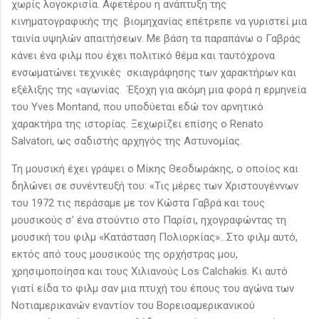
χωρίς λογοκρισία. Αφετέρου η ανάπτυξη της
κινηματογραφικής της βιομηχανίας επέτρεπε να γυριστεί μια
ταινία υψηλών απαιτήσεων. Με βάση τα παραπάνω ο Γαβράς
κάνει ένα φιλμ που έχει πολιτικό θέμα και ταυτόχρονα
ενσωματώνει τεχνικές σκιαγράφησης των χαρακτήρων και
εξέλιξης της «αγωνίας. Έξοχη για ακόμη μια φορά η ερμηνεία
του Yves Montand, που υποδύεται εδώ τον αρνητικό
χαρακτήρα της ιστορίας. Ξεχωρίζει επίσης ο Renato
Salvatori, ως σαδιστής αρχηγός της Αστυνομίας.
Τη μουσική έχει γράψει ο Μίκης Θεοδωράκης, ο οποίος και
δηλώνει σε συνέντευξή του: «Τις μέρες των Χριστουγέννων
του 1972 τις περάσαμε με τον Κώστα Γαβρά και τους
μουσικούς σ' ένα στούντιο στο Παρίσι, ηχογραφώντας τη
μουσική του φιλμ «Κατάσταση Πολιορκίας»…Στο φιλμ αυτό,
εκτός από τους μουσικούς της ορχήστρας μου,
χρησιμοποίησα και τους Χιλιανούς Los Calchakis. Κι αυτό
γιατί είδα το φιλμ σαν μια πτυχή του έπους του αγώνα των
Νοτιαμερικανών εναντίον του Βορειοαμερικανικού