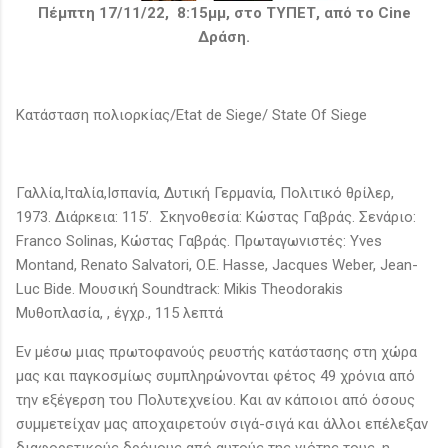
Πέμπτη 17/11/22, 8:15μμ, στο ΤΥΠΕΤ, από το Cine
Δράση.
Κατάσταση πολιορκίας/Etat de Siege/ State Of Siege
Γαλλία,Ιταλία,Ισπανία, Δυτική Γερμανία, Πολιτικό θρίλερ,
1973. Διάρκεια: 115’. Σκηνοθεσία: Κώστας Γαβράς. Σενάριο:
Franco Solinas, Κώστας Γαβράς. Πρωταγωνιστές: Yves
Montand, Renato Salvatori, O.E. Hasse, Jacques Weber, Jean-
Luc Bide. Μουσική Soundtrack: Mikis Theodorakis
Μυθοπλασία, , έγχρ., 115 λεπτά
Εν μέσω μιας πρωτοφανούς ρευστής κατάστασης στη χώρα
μας και παγκοσμίως συμπληρώνονται φέτος 49 χρόνια από
την εξέγερση του Πολυτεχνείου. Και αν κάποιοι από όσους
συμμετείχαν μας αποχαιρετούν σιγά-σιγά και άλλοι επέλεξαν
διαφορετικούς δρόμους από αυτούς της νιότης τους, η