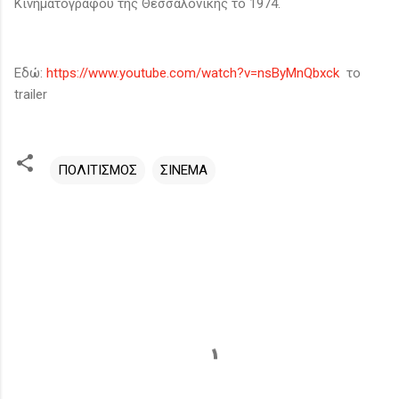
Κινηματογράφου της Θεσσαλονίκης το 1974.
Εδώ:
https://www.youtube.com/watch?v=nsByMnQbxck
το
trailer
ΠΟΛΙΤΙΣΜΟΣ
ΣΙΝΕΜΑ
Σ
χ
ό
λ
ι
α