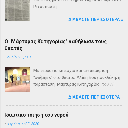
Ριζοσπάστη.
ΔΙΑΒΆΣΤΕ ΠΕΡΙΣΣΌΤΕΡΑ »
Ο "Μάρτυρας Κατηγορίας" καθήλωσε τους
θεατές.
-
Ιουλίου 09, 2017
Με τεράστια επιτυχία και ανταπόκριση
"ανέβηκε" στο θέατρο Αλίκη Βουγιουκλάκη, η
παράσταση "Μάρτυρας Κατηγορίας" του Α΄
Θεατρικού Εργαστηρίου του Δήμου
ΔΙΑΒΆΣΤΕ ΠΕΡΙΣΣΌΤΕΡΑ »
Βριλησσίων. Το θέατρο γέμισε και πάνω από
1500 θεατές και τις δύο βραδιές απόλαυσαν
κυριολεκτικά μία σπουδαία παράσταση
Ιδιωτικοποίηση του νερού
υψηλής δραματουργίας. Το έργο της Αγκάθα
-
Αυγούστου 05, 2026
Κρίστι καθήλωσε τους θεατρόφιλους σε όλη