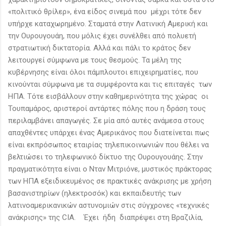
«πολιτικό θρίλερ», ένα είδος σινεμά που μέχρι τότε δεν
υπήρχε καταχωρημένο. Σταματά στην Λατινική Αμερική και
την Ουρουγουάη, που μόλις έχει συνέλθει από πολυετή
στρατιωτική δικτατορία. Αλλά και πάλι το κράτος δεν
λειτουργεί σύμφωνα με τους θεσμούς. Τα μέλη της
κυβέρνησης είναι όλοι πάμπλουτοι επιχειρηματίες, που
κινούνται σύμφωνα με τα συμφέροντα και τις επιταγές των
ΗΠΑ. Τότε εισβάλλουν στην καθημερινότητα της χώρας οι
Τουπαμάρος, αριστεροί αντάρτες πόλης που η δράση τους
περιλαμβάνει απαγωγές. Σε μία από αυτές ανάμεσα στους
απαχθέντες υπάρχει ένας Αμερικάνος που διατείνεται πως
είναι εκπρόσωπος εταιρίας τηλεπικοινωνιών που θέλει να
βελτιώσει το τηλεφωνικό δίκτυο της Ουρουγουάης. Στην
πραγματικότητα είναι ο Νταν Μιτριόνε, μυστικός πράκτορας
των ΗΠΑ εξειδικευμένος σε πρακτικές ανάκρισης με χρήση
βασανιστηρίων (ηλεκτροσόκ) και εκπαιδευτής των
λατινοαμερικανικών αστυνομιών στις σύγχρονες «τεχνικές
ανάκρισης» της CIA. Έχει ήδη διαπρέψει στη Βραζιλία,