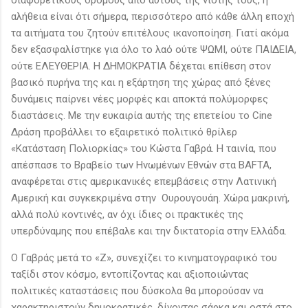
αλήθεια είναι ότι σήμερα, περισσότερο από κάθε άλλη εποχή
τα αιτήματα του ζητούν επιτέλους ικανοποίηση. Γιατί ακόμα
δεν εξασφαλίστηκε για όλο το λαό ούτε ΨΩΜΙ, ούτε ΠΑΙΔΕΙΑ,
ούτε ΕΛΕΥΘΕΡΙΑ. Η ΔΗΜΟΚΡΑΤΙΑ δέχεται επίθεση στον
βασικό πυρήνα της και η εξάρτηση της χώρας από ξένες
δυνάμεις παίρνει νέες μορφές και αποκτά πολύμορφες
διαστάσεις. Με την ευκαιρία αυτής της επετείου το Cine
Δράση προβάλλει το εξαιρετικό πολιτικό θρίλερ
«Κατάσταση Πολιορκίας» του Κώστα Γαβρά. Η ταινία, που
απέσπασε το Βραβείο των Ηνωμένων Εθνών στα BAFTA,
αναφέρεται στις αμερικανικές επεμβάσεις στην Λατινική
Αμερική και συγκεκριμένα στην Ουρουγουάη. Χώρα μακρινή,
αλλά πολύ κοντινές, αν όχι ίδιες οι πρακτικές της
υπερδύναμης που επέβαλε και την δικτατορία στην Ελλάδα.
Ο Γαβράς μετά το «Ζ», συνεχίζει το κινηματογραφικό του
ταξίδι στον κόσμο, εντοπίζοντας και αξιοποιώντας
πολιτικές καταστάσεις που δύσκολα θα μπορούσαν να
χαρακτηριστούν δημοκρατικές, δίνοντας σάρκα και οστά στο