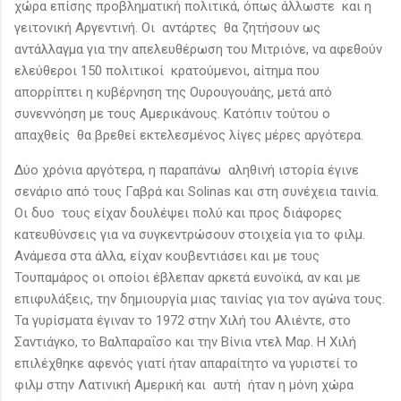
χώρα επίσης προβληματική πολιτικά, όπως άλλωστε και η
γειτονική Αργεντινή. Οι αντάρτες θα ζητήσουν ως
αντάλλαγμα για την απελευθέρωση του Μιτριόνε, να αφεθούν
ελεύθεροι 150 πολιτικοί κρατούμενοι, αίτημα που
απορρίπτει η κυβέρνηση της Ουρουγουάης, μετά από
συνεννόηση με τους Αμερικάνους. Κατόπιν τούτου ο
απαχθείς θα βρεθεί εκτελεσμένος λίγες μέρες αργότερα.
Δύο χρόνια αργότερα, η παραπάνω αληθινή ιστορία έγινε
σενάριο από τους Γαβρά και Solinas και στη συνέχεια ταινία.
Οι δυο τους είχαν δουλέψει πολύ και προς διάφορες
κατευθύνσεις για να συγκεντρώσουν στοιχεία για το φιλμ.
Ανάμεσα στα άλλα, είχαν κουβεντιάσει και με τους
Τουπαμάρος οι οποίοι έβλεπαν αρκετά ευνοϊκά, αν και με
επιφυλάξεις, την δημιουργία μιας ταινίας για τον αγώνα τους.
Τα γυρίσματα έγιναν το 1972 στην Χιλή του Αλιέντε, στο
Σαντιάγκο, το Βαλπαραΐσο και την Βίνια ντελ Μαρ. Η Χιλή
επιλέχθηκε αφενός γιατί ήταν απαραίτητο να γυριστεί το
φιλμ στην Λατινική Αμερική και αυτή ήταν η μόνη χώρα