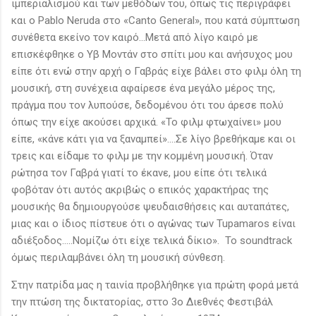
ιμπεριαλισμού και των μεθόδων του, όπως τις περιγράφει
και ο Pablo Neruda στο «Canto General», που κατά σύμπτωση
συνέθετα εκείνο τον καιρό...Μετά από λίγο καιρό με
επισκέφθηκε ο Υβ Μοντάν στο σπίτι μου και ανήσυχος μου
είπε ότι ενώ στην αρχή ο Γαβράς είχε βάλει στο φιλμ όλη τη
μουσική, στη συνέχεια αφαίρεσε ένα μεγάλο μέρος της,
πράγμα που τον λυπούσε, δεδομένου ότι του άρεσε πολύ
όπως την είχε ακούσει αρχικά. «Το φιλμ φτωχαίνει» μου
είπε, «κάνε κάτι για να ξαναμπεί»….Σε λίγο βρεθήκαμε και οι
τρεις και είδαμε το φιλμ με την κομμένη μουσική. Όταν
ρώτησα τον Γαβρά γιατί το έκανε, μου είπε ότι τελικά
φοβόταν ότι αυτός ακριβώς ο επικός χαρακτήρας της
μουσικής θα δημιουργούσε ψευδαισθήσεις και αυταπάτες,
μιας και ο ίδιος πίστευε ότι ο αγώνας των Tupamaros είναι
αδιέξοδος…..Νομίζω ότι είχε τελικά δίκιο». To soundtrack
όμως περιλαμβάνει όλη τη μουσική σύνθεση.
Στην πατρίδα μας η ταινία προβλήθηκε για πρώτη φορά μετά
την πτώση της δικτατορίας, σττο 3ο Διεθνές Φεστιβάλ