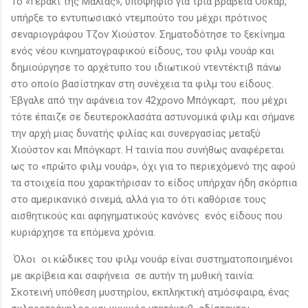
Το «Γεράκι της Μάλτας», υποψήφιο για τρία βραβεία Όσκαρ,
υπήρξε το εντυπωσιακό ντεμπούτο του μέχρι πρότινος
σεναριογράφου Τζον Χιούστον. Σηματοδότησε το ξεκίνημα
ενός νέου κινηματογραφικού είδους, του φιλμ νουάρ και
δημιούργησε το αρχέτυπο του ιδιωτικού ντεντέκτιβ πάνω
στο οποίο βασίστηκαν στη συνέχεια τα φιλμ του είδους.
Έβγαλε από την αφάνεια τον 42χρονο Μπόγκαρτ, που μέχρι
τότε έπαιζε σε δευτεροκλασάτα αστυνομικά φιλμ και σήμανε
την αρχή μιας δυνατής φιλίας και συνεργασίας μεταξύ
Χιούστον και Μπόγκαρτ. Η ταινία που συνήθως αναφέρεται
ως το «πρώτο φιλμ νουάρ», όχι για το περιεχόμενό της αφού
τα στοιχεία που χαρακτήρισαν το είδος υπήρχαν ήδη σκόρπια
στο αμερικανικό σινεμά, αλλά για το ότι καθόρισε τους
αισθητικούς και αφηγηματικούς κανόνες ενός είδους που
κυριάρχησε τα επόμενα χρόνια.
Όλοι οι κώδικες του φιλμ νουάρ είναι συστηματοποιημένοι
με ακρίβεια και σαφήνεια σε αυτήν τη μυθική ταινία:
Σκοτεινή υπόθεση μυστηρίου, εκπληκτική ατμόσφαιρα, ένας