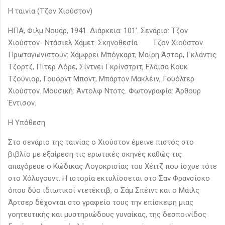
Η ταινία (Τζον Χιούστον)
ΗΠΑ, Φιλμ Νουάρ, 1941. Διάρκεια: 101’. Σενάριο: Τζον
Χιούστον- Ντάσιελ Χάμετ. Σκηνοθεσία
Τζον Χιούστον.
Πρωταγωνιστούν: Χάμφρεϊ Μπόγκαρτ, Μαίρη Άστορ, Γκλάντις
Τζορτζ, Πίτερ Λόρε, Σίντνεϊ Γκρίνστριτ, Ελάισα Κουκ
Τζούνιορ, Γουόρντ Μποντ, Μπάρτον Μακλέιν, Γουόλτερ
Χιούστον. Μουσική: Άντολφ Ντοτς. Φωτογραφία: Άρθουρ
Έντισον.
Η Υπόθεση
Στο σενάριο της ταινίας ο Χιούστον έμεινε πιστός στο
βιβλίο με εξαίρεση τις ερωτικές σκηνές καθώς τις
απαγόρευε ο Κώδικας Λογοκρισίας του Χέιτζ που ίσχυε τότε
στο Χόλυγουντ. Η ιστορία εκτυλίσσεται στο Σαν Φρανσίσκο
όπου δύο ιδιωτικοί ντετέκτιβ, ο Σάμ Σπέιντ και ο Μάιλς
Άρτσερ δέχονται στο γραφείο τους την επίσκεψη μιας
γοητευτικής και μυστηριώδους γυναίκας, της δεσποινίδος