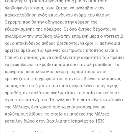
Γουόντερλι η οποία λέγοντάς τους μια όχι και τόσο
αληθοφανή ιστορία, τους ζητάει να αναλάβουν την
παρακολούθηση ενός επικίνδυνου άνδρα, του Φλόιντ
Θέρσμπι που θα την οδηγήσει στην εύρεση της
εξαφανισμένης της αδελφής. Οι δύο άντρες δέχονται να
αναλάβουν την υπόθεση αλλά την επόμενη μέρα ο ντετέκτιβ
και ο επικίνδυνος άνδρας βρίσκονται νεκροί. Η αστυνομία
αρχίζει αμέσως τις έρευνες και πρώτος ύποπτος είναι ο
Σπέιντ, ο οποίος για να αποδείξει την αθωότητά του πρέπει
να ανακαλύψει τι κρύβεται πίσω από την όλη υπόθεση. Τα
πράγματα περιπλέκονται ακόμη περισσότερο όταν
εμφανίζεται στο γραφείο του ντεντέκτιβ ένας οπλισμένος
κύριος και του ζητά να του επιστρέψει έναντι υπέρογκης
αμοιβής, ένα πολύτιμο αγαλματίδιο, το οποίο πιστεύει ότι
έχει στην κατοχή του. Το αγαλματίδιο αυτό είναι το «Γεράκι
της Μάλτας», ένα χρυσό ομοίωμα διακοσμημένο με
πολύτιμους λίθους, το οποίο οι ιππότες της Μάλτας
έστειλαν δώρο στον βασιλιά της Ισπανίας το 1539.