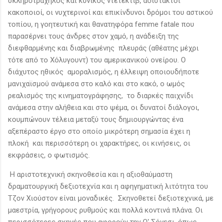
σκληροτράχηλος και κυνικός ντετέκτιβ, αδίστακτοι
κακοποιοί, οι νυχτερινοί και επικίνδυνοι δρόμοι του αστικού
τοπίου, η γοητευτική και θανατηφόρα femme fatale που
παρασέρνει τους άνδρες στον χαμό, η ανάδειξη της
διεφθαρμένης και διαβρωμένης πλευράς (αθέατης μέχρι
τότε από το Χόλυγουντ) του αμερικανικού ονείρου. Ο
διάχυτος ηθικός αμοραλισμός, η έλλειψη οποιουδήποτε
μανιχαϊσμού ανάμεσα στο καλό και στο κακό, ο ωμός
ρεαλισμός της κινηματογράφησης, το διαρκές παιχνίδι
ανάμεσα στην αλήθεια και στο ψέμα, οι δυνατοί διάλογοι,
κουμπώνουν τέλεια μεταξύ τους δημιουργώντας ένα
αξεπέραστο έργο στο οποίο μικρότερη σημασία έχει η
πλοκή και περισσότερη οι χαρακτήρες, οι κινήσεις, οι
εκφράσεις, ο φωτισμός.
Η αριστοτεχνική σκηνοθεσία και η αξιοθαύμαστη
δραματουργική δεξιοτεχνία και η αφηγηματική λιτότητα του
Τζον Χιούστον είναι μοναδικές. Σκηνοθετεί δεξιοτεχνικά, με
μαεστρία, γρήγορους ρυθμούς και πολλά κοντινά πλάνα. Οι
περισσότερες σκηνές που αφορούν την Ο' Σόνεσι, όπως