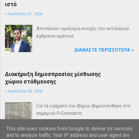
ιστό
-
Αυγούστου 01, 2026
Αποτελούν ομολογία ενοχής του αντιλαϊκού
εχθρικού κράτους
ΔΙΑΒΆΣΤΕ ΠΕΡΙΣΣΌΤΕΡΑ »
Διακήρυξη δημοσπρασίας μίσθωσης
χώρου στάθμευσης
-
Αυγούστου 06, 2026
Για τα οχήματα του Δήμου Δημοσιεύθηκε στο
σημερινό Ριζοσπάστη
ΔΙΑΒΆΣΤΕ ΠΕΡΙΣΣΌΤΕΡΑ »
This site uses cookies from Google to deliver its services
and to analyze traffic. Your IP address and user-agent are