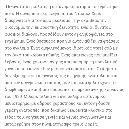
Πιθανότατα η καλύτερη αστυνομική ιστορία που γράφτηκε
ποτέ. Η συναρπαστική αφήγηση του Ντάσιελ Χάμετ
διακρίνεται για τον ωμό ρεαλισμό, την ακρίβεια, την
οικονομία, την εκφραστική δεινότητα, ενώ οι δυνατοί,
φυσικοί διάλογοι προσδίδουν έντονη αληθοφάνεια στο
εγχείρημα. Ένας θησαυρός που για αυτόν αξίζει να φτάσεις
στο έγκλημα. Ένας αμφιλεγόμενος ιδιωτικός ντετέκτιβ με
τον δικό του κώδικα ηθικής. Ένας απατεώνας που μυρίζει
λεβάντα, ένας χοντρός άντρας και μια όμορφη προκλητική
γυναίκα που κανείς δεν μπορεί να εμπιστευτεί. Οτιδήποτε
δεν εξυπηρετεί τις ανάγκες της αφήγησης εγκαταλείπεται
από τον συγγραφέα ο οποίος με λιτά μέσα φιλοτεχνεί το
διεφθαρμένο και βίαιο πρόσωπο της αμερικάνικης κοινωνίας
του 1930. Μιλάμε τελικά για ένα σκληρό αστυνομικό
μυθιστόρημα, με αδρούς χαρακτήρες και έντονη δράση
γεμάτη ανατροπές, που δικαίως θεωρείται κλασικό στο
είδος του, γοήτευσε γενιές και γενιές αναγνωστών και
μεταφέρθηκε στον κινηματογράφο τρεις φορές.