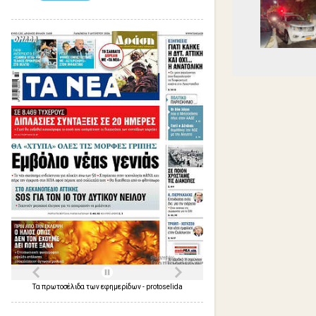
Τα
πρωτοσέλιδα
των
εφημερίδων
-
protoselida