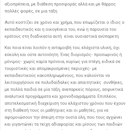
αξιοπρέπεια, με διάθεση προσφοράς αλλά και με θάρρος
πολλές φορές, σε μια τάξη.
Αυτό κοστίζει σε χρόνο και χρήμα, που επωμίζεται ο ίδιος ο
εκπαιδευτικός και η οικογένεια του, ενώ η παρουσία του
κράτους στη διαδικασία αυτή είναι ουσιαστικά ανύπαρκτη.
Και ποια είναι λοιπόν η ανταμοιβή του; ελάχιστα υλική, όχι
εύκολη και ούτε αυτονόητη. Ένας διορισμός- προσωρινός ή
μόνιμος- χωρίς καμία πρόνοια, κυρίως για στέγη, ειδικά σε
τουριστικές και απομακρυσμένες περιοχές- με
εκπαιδευτικούς κακοπληρωμένους, που καλούνται να
λειτουργήσουν σε πολυδαίδαλες και απαιτητικές συνθήκες,
με πολλά παιδιά σε μία τάξη, ανεπαρκείς πόρους, ασφυκτικά
αναλυτικά προγράμματα και χρονοδιαγράμματα. Επιπλέον,
αποτελεσματική διαχείριση του ελάχιστου χρόνου που έχουν
στη διάθεσή τους οι μαθήτριες και οι μαθητές, για να
αφομοιώσουν την άπειρη στην ουσία ύλη, που τους αγχώνει
και γιγαντώνει τα τείχη αδιαφορίας και μίσους των παιδιών