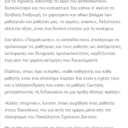
για το σχολείο, κάνοντας το έργο του εκπαιδευτικού
δυσκολότερο και πιο κοπιαστικό. Και κάπου σ’ εκείνη τη
δύσβατη διαδρομή, το χαρούμενο και αθώο βλέμμα των
μαθητριών και μαθητών μας, το γεμάτο, γνώσεις, δεξιότητες
αλλά και αξίες, είναι ένα δυνατό κίνητρο για τη συνέχεια.
Σαν άλλοι «Πυγμαλίωνες», οι εκπαιδευτικοί, επιλέγουμε να
σμιλεύουμε τις μαθήτριες και τους μαθητές ως ανεξάρτητες,
αυτόφωτες και δυναμικές προσωπικότητες, κερδίζοντας
λίγη από την χαμένη εκτίμηση που δικαιούμαστε.
Εξάλλου, όπως έχει ειπωθεί, «κάθε καθηγητής και κάθε
μαθητής είναι ένα ολόκληρο σύμπαν. Και είναι η σχέση τους
και η αλληλεπίδραση που κάνει τη μάθηση ζωντανή,
μετατρέποντας τη διδασκαλία σε μια πράξη άδολης αγάπης».
«Καλές υπομονές», λοιπόν, όπως ευχήθηκε ένας μαθητής
στους δασκάλους του για αυτή την ημέρα, μέσα από την
πλατφόρμα του Πανελληνίου Σχολικού Δικτύου.
Με αγάπη και εκτίμηση σε όλες και όλες και όλους τους