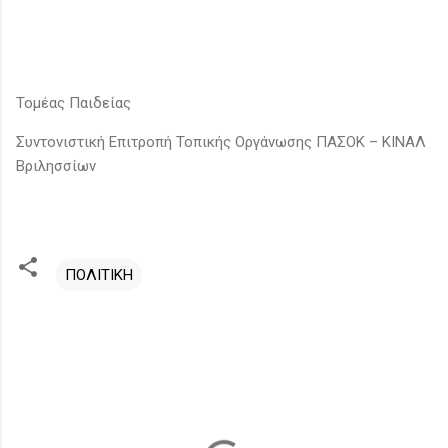
Τομέας Παιδείας
Συντονιστική Επιτροπή Τοπικής Οργάνωσης ΠΑΣΟΚ – ΚΙΝΑΛ
Βριλησσίων
ΠΟΛΙΤΙΚΗ
Σ
χ
ό
λ
ι