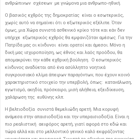
ανθρώπινων σχέσεων με γνώμονα μια ανθρωπο-ηθική.
Ο βασικός εχθρός της δημοκρατίας είναι ο εσωτερικός,
χωρίς αυτό να σημαίνει ότι ο εξωτερικός εξέλιπε. Όταν
όμως, μια Χώρα συνιστά ασθενικό κρίκο τότε και εάν δεν
υπήρχε εξωτερικός εχθρός θα εμφανιζόταν αμέσως. Για την
Πατρίδα μας οι κίνδυνοι είναι ορατοί και άμεσοι. Μόνο η
δική μας ισχυροποίηση, ως έθνος και λαός προόδου, θα
απομακρύνει την κάθε εχθρική βούληση. Ο εσωτερικός
κίνδυνος αναδύεται από ένα ασύλληπτο νοητικά
συγκρουσιακό κλίμα άπειρων παραγόντων, που έχουν κοινό
χαρακτηριστικό στοιχείο την υπερβολή, όπως: κατανάλωση,
εγωτισμό, ακηδία, πρόσκαιρο, μισή αλήθεια, εξειδίκευση,
χαλάρωση της ευθύνης κλπ.
Η βελτιοδοξία συνιστά θεμελιώδη αρετή. Μια κορυφή
ανάμεσα στην απαισιοδοξία και την υπεραισιοδοξία. Είναι η
πιο ρεαλιστική αειφόρος αρετή, γιατί αφορά στο εδώ και
τώρα αλλά και στο μελλοντικό γενικό καλό εκφράζοντας
γενναιότητα και προσφορά. Συνιστά το οξυγόνο της ευψυχίας