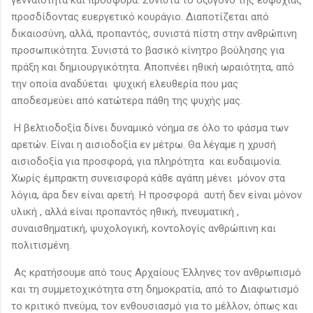
προσδίδοντας ευεργετικό κουράγιο. Διαποτίζεται από
δικαιοσύνη, αλλά, προπαντός, συνιστά πίστη στην ανθρώπινη
προσωπικότητα. Συνιστά το βασικό κίνητρο βούλησης για
πράξη και δημιουργικότητα. Αποπνέει ηθική ωραιότητα, από
την οποία αναδύεται ψυχική ελευθερία που μας
αποδεσμεύει από κατώτερα πάθη της ψυχής μας.
Η βελτιοδοξία δίνει δυναμικό νόημα σε όλο το φάσμα των
αρετών. Είναι η αισιοδοξία εν μέτρω. Θα λέγαμε η χρυσή
αισιοδοξία για προσφορά, για πληρότητα και ευδαιμονία.
Χωρίς έμπρακτη συνεισφορά κάθε αγάπη μένει μόνον στα
λόγια, άρα δεν είναι αρετή. Η προσφορά αυτή δεν είναι μόνον
υλική , αλλά είναι προπαντός ηθική, πνευματική ,
συναισθηματική, ψυχολογική, κοντολογίς ανθρώπινη και
πολιτισμένη.
Ας κρατήσουμε από τους Αρχαίους Έλληνες τον ανθρωπισμό
και τη συμμετοχικότητα στη δημοκρατία, από το Διαφωτισμό
το κριτικό πνεύμα, τον ενθουσιασμό για το μέλλον, όπως και