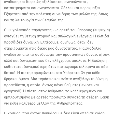
ανάδυση και διαρκώς εξελίσσεται, ανανεώνεται ,
καταστρέφεται και αναγεννιέται. Θάλλει και παρακμάζει.
Εξαρτάται από την πολιτική συνείδηση των μελών της, όπως
και τη λειτουργία των θεσμών της.
Ο ψυχολογικός παράγοντας, ως αρετή του θάρρους (ευψυχία)
ενισχύει τη θετική ατομική και συλλογική ενέργεια. Η ελπίδα
προσδίδει δυναμική. Ελπίζουμε, συνήθως, όταν δεν
στηριζόμαστε στις δικές μας δυνατότητες. Η αισιοδοξία
αναδύεται από το συνδυασμό των προσωπικών δυνατοτήτων,
αλλά και δυνάμεων που δεν ελέγχουμε απόλυτα. Η βούληση
καθίσταται δυναμικότερη όταν πιστέψουμε ειλικρινά σε κάτι
θετικό. Η πίστη κορυφώνεται στο Υπέρτατο Ον για κάθε
θρησκευόμενο. Μια τεράστια και ενίοτε ανεξέλεγκτη δύναμη
προστίθεται, η οποία όντως κάνει θαύματα.( ενίοτε και
αρνητικά!). Η πίστη στον Άνθρωπο, το καλλιεργημένο και
εμπλουτισμένο με αρετές πρόσωπο συνιστά τη στέρεη βάση
για κάθε καλύτερο μέλλον της Ανθρωπότητας.
Ο κόσμος, που όντως θαυμάζουμε δεν είναι απλά σε κρίση,