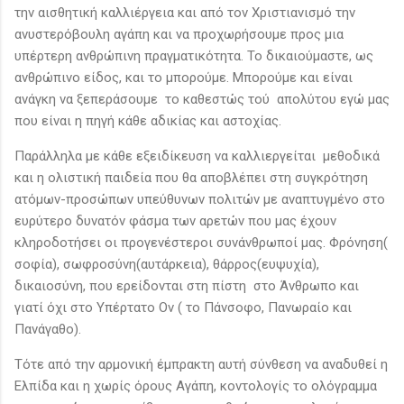
την αισθητική καλλιέργεια και από τον Χριστιανισμό την
ανυστερόβουλη αγάπη και να προχωρήσουμε προς μια
υπέρτερη ανθρώπινη πραγματικότητα. Το δικαιούμαστε, ως
ανθρώπινο είδος, και το μπορούμε. Μπορούμε και είναι
ανάγκη να ξεπεράσουμε το καθεστώς τού απολύτου εγώ μας
που είναι η πηγή κάθε αδικίας και αστοχίας.
Παράλληλα με κάθε εξειδίκευση να καλλιεργείται μεθοδικά
και η ολιστική παιδεία που θα αποβλέπει στη συγκρότηση
ατόμων-προσώπων υπεύθυνων πολιτών με αναπτυγμένο στο
ευρύτερο δυνατόν φάσμα των αρετών που μας έχουν
κληροδοτήσει οι προγενέστεροι συνάνθρωποί μας. Φρόνηση(
σοφία), σωφροσύνη(αυτάρκεια), θάρρος(ευψυχία),
δικαιοσύνη, που ερείδονται στη πίστη στο Άνθρωπο και
γιατί όχι στο Υπέρτατο Ον ( το Πάνσοφο, Πανωραίο και
Πανάγαθο).
Τότε από την αρμονική έμπρακτη αυτή σύνθεση να αναδυθεί η
Ελπίδα και η χωρίς όρους Αγάπη, κοντολογίς το ολόγραμμα