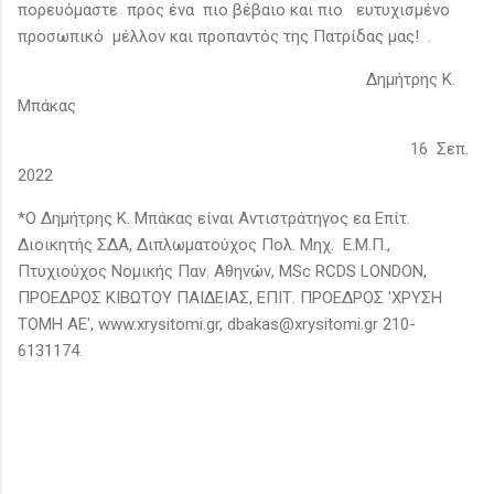
πορευόμαστε προς ένα πιο βέβαιο και πιο ευτυχισμένο
προσωπικό μέλλον και προπαντός της Πατρίδας μας! .
Δημήτρης Κ.
Μπάκας
16 Σεπ.
2022
*Ο Δημήτρης Κ. Μπάκας είναι Αντιστράτηγος εα Επίτ.
Διοικητής ΣΔΑ, Διπλωματούχος Πολ. Μηχ. Ε.Μ.Π.,
Πτυχιούχος Νομικής Παν. Αθηνών, MSc RCDS LONDON,
ΠΡΟΕΔΡΟΣ ΚΙΒΩΤΟΥ ΠΑΙΔΕΙΑΣ, ΕΠΙΤ. ΠΡΟΕΔΡΟΣ 'ΧΡΥΣΗ
ΤΟΜΗ ΑΕ', www.xrysitomi.gr, dbakas@xrysitomi.gr 210-
6131174.