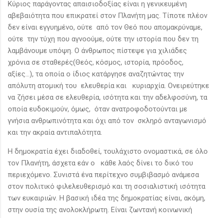
Κύριος παράγοντας απαισιοδοξίας είναι η γενικευμένη
αβεβαιότητα που επικρατεί στον Πλανήτη μας. Τίποτε πλέον
δεν είναι εγγυημένο, ούτε από τον Θεό που απομακρύναμε,
ούτε την τύχη που αγνοούμε, ούτε την ιστορία που δεν τη
λαμβάνουμε υπόψη. Ο άνθρωπος πίστεψε για χιλιάδες
χρόνια σε σταθερές(Θεός, κόσμος, ιστορία, πρόοδος,
αξίες…), τα οποία ο ίδιος κατάργησε αναζητώντας την
απόλυτη ατομική του ελευθερία και κυριαρχία. Ονειρεύτηκε
να ζήσει μέσα σε ελευθερία, ισότητα και την αδελφοσύνη, τα
οποία ευδοκιμούν, όμως, όταν ανατροφοδοτούνται με
γνήσια ανθρωπινότητα και όχι από τον σκληρό ανταγωνισμό
και την ακραία αντιπαλότητα.
Η δημοκρατία έχει διαδοθεί, τουλάχιστο ονομαστικά, σε όλο
τον Πλανήτη, άσχετα εάν ο κάθε λαός δίνει το δικό του
περιεχόμενο. Συνιστά ένα περίτεχνο συμβιβασμό ανάμεσα
στον πολιτικό φιλελευθερισμό και τη σοσιαλιστική ισότητα
των ευκαιριών. Η βασική ιδέα της δημοκρατίας είναι, ακόμη,
στην ουσία της ανολοκλήρωτη. Είναι ζωντανή κοινωνική