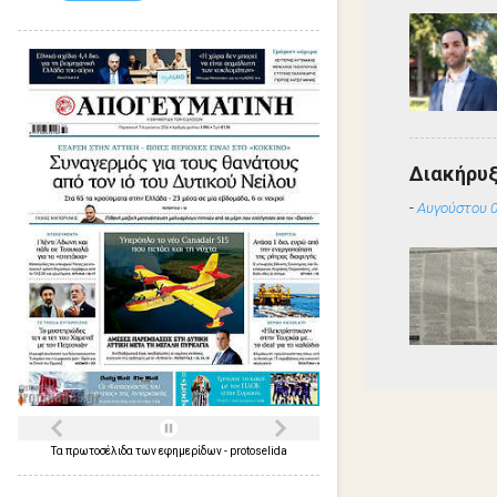
Διακήρυ
-
Αυγούστου 0
Τα
πρωτοσέλιδα
των
εφημερίδων
-
protoselida