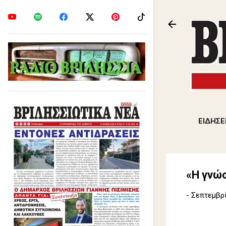
ΕΙΔΗΣΕ
«Η γνώ
-
Σεπτεμβρί