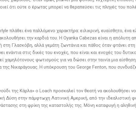
οιεί ότι ούτε ο έρωτας μπορεί να θεραπεύσει τις πληγές του πολ
rlyle πλάθει ένα παλλόμενο χαρακτήρα: ειλικρινή, ευαίσθητο, ένα
 ακολουθήσει την καρδιά του. Η Oyanka Cabezas είναι η απόλυτη 
 στη Γλασκόβη, αλλά γεμάτη ζωντάνια και πάθος όταν φτάνει στη 
ει ενάντια στις δικές του ενοχές, που είναι και ενοχές του δυτι
εί χαμηλότονους φωτισμούς για να δώσει στην ταινία μια αίσθηση
 της Νικαράγουας. Η υπόκρουση του George Fenton, που συνδυάζετ
γούδι της Κάρλα» ο Loach προσκαλεί τον θεατή να ακολουθήσει ν
ική Δύση στην πάμφτωχη Λατινική Αμερική, από την ιδεαλιστική φ
νάστασης στη φρίκη της καταστολής της. Μόνη καταφυγή η αληθινή