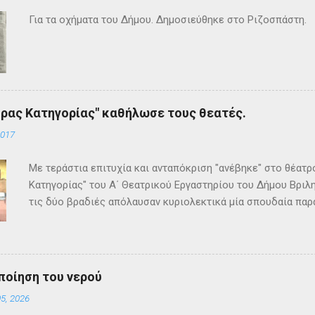
Για τα οχήματα του Δήμου. Δημοσιεύθηκε στο Ριζοσπάστη.
ρας Κατηγορίας" καθήλωσε τους θεατές.
2017
Με τεράστια επιτυχία και ανταπόκριση "ανέβηκε" στο θέατ
Κατηγορίας" του Α΄ Θεατρικού Εργαστηρίου του Δήμου Βριλη
τις δύο βραδιές απόλαυσαν κυριολεκτικά μία σπουδαία παρ
Κρίστι καθήλωσε τους θεατρόφιλους σε όλη τη διάρκειά του
ανατροπές και ένα μοναδικό φινάλε που απαντά σε όλα τα
έργο και τους έμειναν ανεξίτηλα στη μνήμη τους. Επρόκειτο
σπουδαία σκηνοθεσία της Τώνιας Σταυροπούλου που επί μακ
ποίηση του νερού
Θεατρικού Εργαστηρίου. Εξαιρετικές ερμηνείες κατέθεσαν 
5, 2026
Θεοδόσης, Άννα Αλεξανδράκη, Γιάννης Καρτερός, Δήμητρα Χ