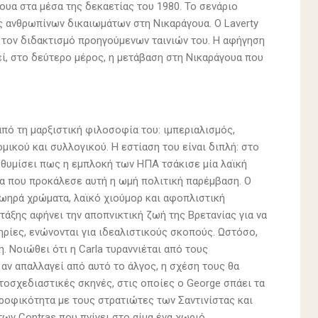
υα στα μέσα της δεκαετίας του 1980. Το σενάριο
ις ανθρωπίνων δικαιωμάτων στη Νικαράγουα. Ο Laverty
 τον διδακτισμό προηγούμενων ταινιών του. Η αφήγηση
ί, στο δεύτερο μέρος, η μετάβαση στη Νικαράγουα που
πό τη μαρξιστική φιλοσοφία του: ιμπεριαλισμός,
μικού και συλλογικού. Η εστίαση του είναι διπλή: στο
α θυμίσει πως η εμπλοκή των ΗΠΑ τσάκισε μία λαϊκή
τα που προκάλεσε αυτή η ωμή πολιτική παρέμβαση. Ο
ζωηρά χρώματα, λαϊκό χιούμορ και αφοπλιστική
τάξης αφήνει την αποπνικτική ζωή της Βρετανίας για να
ρίες, ενώνονται για ιδεαλιστικούς σκοπούς. Ωστόσο,
η. Νοιώθει ότι η Carla τυραννιέται από τους
αν απαλλαγεί από αυτό το άλγος, η σχέση τους θα
υτοσχεδιαστικές σκηνές, στις οποίες ο George σπάει τα
τροφικότητα με τους στρατιώτες των Σαντινίστας και
των Contras που πνίγει στο αίμα ένα χωριό,