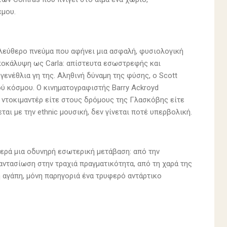
έμου.
 ελεύθερο πνεύμα που αφήνει μια ασφαλή, φυσιολογική
αποκάλυψη ως Carla: απίστευτα εσωστρεφής και
γενέθλια γη της. Αληθινή δύναμη της φύσης, ο Scott
κού κόσμου. Ο κινηματογραφιστής Barry Ackroyd
 ντοκιμαντέρ είτε στους δρόμους της Γλασκόβης είτε
αι με την ethnic μουσική, δεν γίνεται ποτέ υπερβολική.
οερά μια οδυνηρή εσωτερική μετάβαση: από την
αντασίωση στην τραχιά πραγματικότητα, από τη χαρά της
 αγάπη, μόνη παρηγοριά ένα τρυφερό αντάρτικο