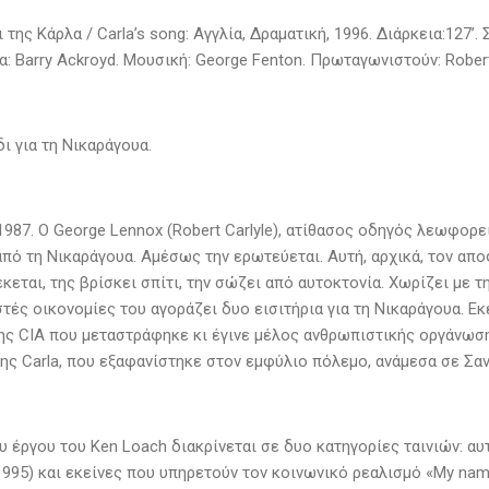
 της Κάρλα / Carla’s song: Αγγλία, Δραματική, 1996. Διάρκεια:127’. 
 Barry Ackroyd. Μουσική: George Fenton. Πρωταγωνιστούν: Robert 
ι για τη Νικαράγουα.
987. Ο George Lennox (Robert Carlyle), ατίθασος οδηγός λεωφορεί
ό τη Νικαράγουα. Αμέσως την ερωτεύεται. Αυτή, αρχικά, τον αποφ
εται, της βρίσκει σπίτι, την σώζει από αυτοκτονία. Χωρίζει με τ
στές οικονομίες του αγοράζει δυο εισιτήρια για τη Νικαράγουα. Εκ
ης CIA που μεταστράφηκε κι έγινε μέλος ανθρωπιστικής οργάνωση
ης Carla, που εξαφανίστηκε στον εμφύλιο πόλεμο, ανάμεσα σε Σαν
υ έργου του Ken Loach διακρίνεται σε δυο κατηγορίες ταινιών: αυ
995) και εκείνες που υπηρετούν τον κοινωνικό ρεαλισμό «My name