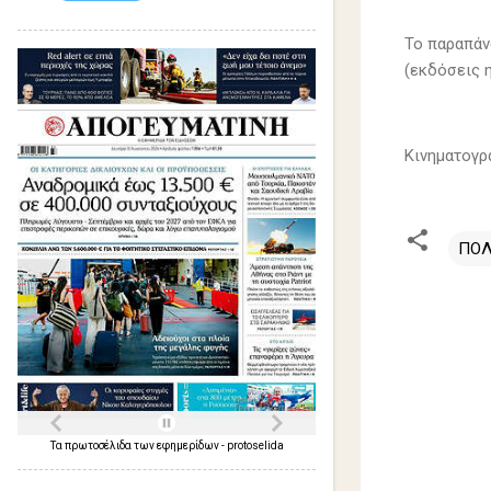
Το παραπάν
(εκδόσεις 
Κινηματογρ
ΠΟΛ
Σ
χ
ό
λ
ι
Τα
πρωτοσέλιδα
των
εφημερίδων
-
protoselida
α