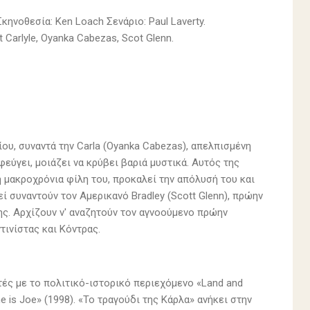
Σκηνοθεσία: Ken Loach Σενάριο: Paul Laverty.
Carlyle, Oyanka Cabezas, Scot Glenn.
ου, συναντά την Carla (Oyanka Cabezas), απελπισμένη
εύγει, μοιάζει να κρύβει βαριά μυστικά. Αυτός της
η μακροχρόνια φίλη του, προκαλεί την απόλυσή του και
εί συναντούν τον Αμερικανό Bradley (Scott Glenn), πρώην
ς. Αρχίζουν ν' αναζητούν τον αγνοούμενο πρώην
τινίστας και Κόντρας.
τές με το πολιτικό-ιστορικό περιεχόμενο «Land and
 is Joe» (1998). «Το τραγούδι της Κάρλα» ανήκει στην