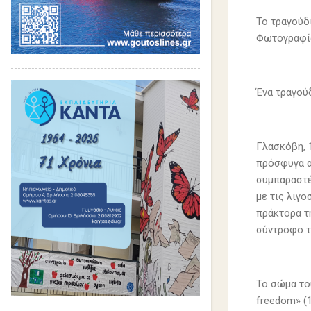
Το τραγούδι
Φωτογραφία:
Ένα τραγούδ
Γλασκόβη, 1
πρόσφυγα απ
συμπαραστέκ
με τις λιγο
πράκτορα τ
σύντροφο τ
Το σώμα το
freedom» (1