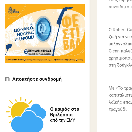
συνειδητοπ
O Robert Ca
ζωή για να
μελαγχολική
Glenn παλεύ
χρησιμοποι
στη ζούγκλα
Αποκτήστε συνδρομή
Με «Το τρα
καπιταλιστ
λαϊκής επα
Ο καιρός στα
τραγούδι…
Βριλήσσια
από την ΕΜΥ