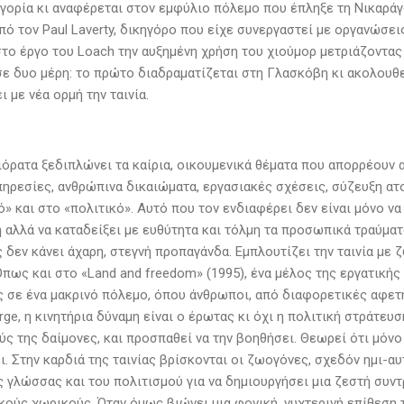
γορία κι αναφέρεται στον εμφύλιο πόλεμο που έπληξε τη Νικαράγο
πό τον Paul Laverty, δικηγόρο που είχε συνεργαστεί με οργανώσε
το έργο του Loach την αυξημένη χρήση του χιούμορ μετριάζοντας
σε δυο μέρη: το πρώτο διαδραματίζεται στη Γλασκόβη κι ακολουθε
 με νέα ορμή την ταινία.
ιόρατα ξεδιπλώνει τα καίρια, οικουμενικά θέματα που απορρέουν α
ηρεσίες, ανθρώπινα δικαιώματα, εργασιακές σχέσεις, σύζευξη ατο
» και στο «πολιτικό». Αυτό που τον ενδιαφέρει δεν είναι μόνο ν
 αλλά να καταδείξει με ευθύτητα και τόλμη τα προσωπικά τραύμα
 δεν κάνει άχαρη, στεγνή προπαγάνδα. Εμπλουτίζει την ταινία με 
πως και στο «Land and freedom» (1995), ένα μέλος της εργατικής 
ς σε ένα μακρινό πόλεμο, όπου άνθρωποι, από διαφορετικές αφετη
rge, η κινητήρια δύναμη είναι ο έρωτας κι όχι η πολιτική στράτευσ
ς της δαίμονες, και προσπαθεί να την βοηθήσει. Θεωρεί ότι μόνο 
. Στην καρδιά της ταινίας βρίσκονται οι ζωογόνες, σχεδόν ημι-α
ς γλώσσας και του πολιτισμού για να δημιουργήσει μια ζεστή συν
κούς χωρικούς. Όταν όμως βιώνει μια φονική, νυχτερινή επίθεση 