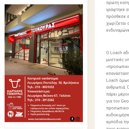
πρώτη κατη
γράφτηκε α
πρόσθεσε σ
χωρίζεται 
ενδυναμώνει
Ο Loach αδ
μυστικές υπ
«προσωπικό
επανάσταση
Loach όμως
ανθρωπιά. Ό
πάρει μέρο
για τον Geo
προσωπικού
ευδοκιμήσει
εμπόδια τη
τους ειρηνι