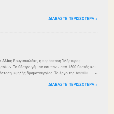
ΔΙΑΒΆΣΤΕ ΠΕΡΙΣΣΌΤΕΡΑ »
ρο Αλίκη Βουγιουκλάκη, η παράσταση "Μάρτυρας
σσίων. Το θέατρο γέμισε και πάνω από 1500 θεατές και
άσταση υψηλής δραματουργίας. Το έργο της Αγκάθα
. Η σασπένς, το μυστήριο, η πλοκή, οι μεγάλες
ΔΙΑΒΆΣΤΕ ΠΕΡΙΣΣΌΤΕΡΑ »
 ερωτήματα, σημάδεψαν όλους όσους παρακολούθησαν το
 για μία αναμφισβήτητα δυνατή παράσταση. Με τη
ρά σειρά ετών είναι υπεύθυνη του Α΄ Δημοτικού
οι ηθοποιοί: Αλέξανδρος Γεωργίου, Αλέξανδρος
ίου, Ευριπίδης Τσαούσογλου, Θοδωρής Σκληρός ,