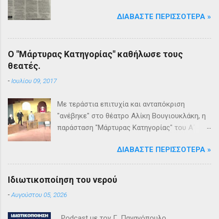
ΔΙΑΒΆΣΤΕ ΠΕΡΙΣΣΌΤΕΡΑ »
Ο "Μάρτυρας Κατηγορίας" καθήλωσε τους
θεατές.
-
Ιουλίου 09, 2017
Με τεράστια επιτυχία και ανταπόκριση
"ανέβηκε" στο θέατρο Αλίκη Βουγιουκλάκη, η
παράσταση "Μάρτυρας Κατηγορίας" του Α΄
Θεατρικού Εργαστηρίου του Δήμου
ΔΙΑΒΆΣΤΕ ΠΕΡΙΣΣΌΤΕΡΑ »
Βριλησσίων. Το θέατρο γέμισε και πάνω από
1500 θεατές και τις δύο βραδιές απόλαυσαν
κυριολεκτικά μία σπουδαία παράσταση
Ιδιωτικοποίηση του νερού
υψηλής δραματουργίας. Το έργο της Αγκάθα
-
Αυγούστου 05, 2026
Κρίστι καθήλωσε τους θεατρόφιλους σε όλη
τη διάρκειά του. Η σασπένς, το μυστήριο, η
Podcast με τον Γ. Παναγόπουλο