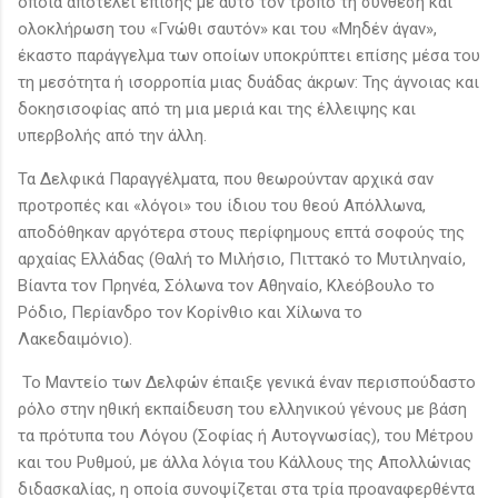
οποία αποτελεί επίσης με αυτό τον τρόπο τη σύνθεση και
ολοκλήρωση του «Γνώθι σαυτόν» και του «Μηδέν άγαν»,
έκαστο παράγγελμα των οποίων υποκρύπτει επίσης μέσα του
τη μεσότητα ή ισορροπία μιας δυάδας άκρων: Της άγνοιας και
δοκησισοφίας από τη μια μεριά και της έλλειψης και
υπερβολής από την άλλη.
Τα Δελφικά Παραγγέλματα, που θεωρούνταν αρχικά σαν
προτροπές και «λόγοι» του ίδιου του θεού Απόλλωνα,
αποδόθηκαν αργότερα στους περίφημους επτά σοφούς της
αρχαίας Ελλάδας (Θαλή το Μιλήσιο, Πιττακό το Μυτιληναίο,
Βίαντα τον Πρηνέα, Σόλωνα τον Αθηναίο, Κλεόβουλο το
Ρόδιο, Περίανδρο τον Κορίνθιο και Χίλωνα το
Λακεδαιμόνιο).
Το Μαντείο των Δελφών έπαιξε γενικά έναν περισπούδαστο
ρόλο στην ηθική εκπαίδευση του ελληνικού γένους με βάση
τα πρότυπα του Λόγου (Σοφίας ή Αυτογνωσίας), του Μέτρου
και του Ρυθμού, με άλλα λόγια του Κάλλους της Απολλώνιας
διδασκαλίας, η οποία συνοψίζεται στα τρία προαναφερθέντα