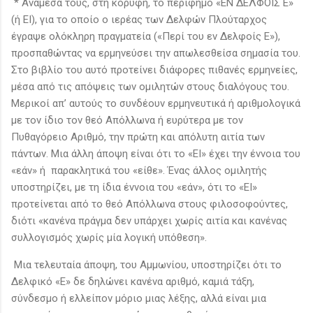
* Ανάμεσά τους, στη κορυφή, το περίφημο «ΕΝ ΔΕΛΦΟΙΣ Ε»
(ή ΕΙ), για το οποίο ο ιερέας των Δελφών Πλούταρχος
έγραψε ολόκληρη πραγματεία («Περί του εν Δελφοίς Ε»),
προσπαθώντας να ερμηνεύσει την απωλεσθείσα σημασία του.
Στο βιβλίο του αυτό προτείνει διάφορες πιθανές ερμηνείες,
μέσα από τις απόψεις των ομιλητών στους διαλόγους του.
Μερικοί απ’ αυτούς το συνδέουν ερμηνευτικά ή αριθμολογικά
με τον ίδιο τον θεό Απόλλωνα ή ευρύτερα με τον
Πυθαγόρειο Αριθμό, την πρώτη και απόλυτη αιτία των
πάντων. Μια άλλη άποψη είναι ότι το «ΕΙ» έχει την έννοια του
«εάν» ή παρακλητικά του «είθε». Ένας άλλος ομιλητής
υποστηρίζει, με τη ίδια έννοια του «εάν», ότι το «ΕΙ»
προτείνεται από το θεό Απόλλωνα στους φιλοσοφούντες,
διότι «κανένα πράγμα δεν υπάρχει χωρίς αιτία και κανένας
συλλογισμός χωρίς μία λογική υπόθεση».
Μια τελευταία άποψη, του Αμμωνίου, υποστηρίζει ότι το
Δελφικό «Ε» δε δηλώνει κανένα αριθμό, καμιά τάξη,
σύνδεσμο ή ελλείπον μόριο μιας λέξης, αλλά είναι μια