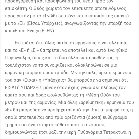
προσαγόρευση και προσφώνηση του θεού προς τον
επισκέπτη. Ο Θεός χαιρετά τον επισκέπτη αποτεινόμενος
προς αυτόν με το «Γνώθι σαυτόν» και ο επισκέπτης απαντά
με το «ΕΙ» (Είσαι, Υπάρχεις), αναγνωρίζοντας την ύπαρξή του
και «Είσαι Ένας» (ΕΙ ΕΝ).
Εκτιμάται ότι όλες αυτές οι ερμηνείες είναι ελλιπείς
και το «Ε» ή «ΕΙ» θα πρέπει να αποτελεί και αυτό ένα ηθικό
Παράγγελμα, όπως και τα δυο άλλα εκατέρωθέν του, ή
τουλάχιστον να τα συνοψίζει και ολοκληρώνει σε μια
αρμονική ισορροπούσα τριάδα. Με την απλή, άμεση ερμηνεία
του σαν «Είσαι» ή «Υπάρχεις» θα μπορούσε να σημαίνει ότι
ΕΙΣΑΙ ή ΥΠΑΡΧΕΙΣ μόνον όταν έχεις γνωρίσει πλήρως τον
εαυτό σου και δρας ακολουθώντας τη «Μέση Οδό» του
μέτρου και της αρμονίας. Μια άλλη «αριθμητική» ερμηνεία του
«Ε» θα μπορούσε να προέρχεται από την ίδια τη μορφή του, η
οποία αποτελείται από τρία οριζόντια (όμοια) ευθύγραμμα
τμήματα κι ένα τέταρτο κάθετο που τα ενοποιεί,
δημιουργώντας έτσι μαζί την ιερή Πυθαγόρεια Τετρακτίνα, η