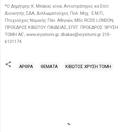
*Ο Δημήτρης Κ. Μπάκας είναι Αντιστράτηγος εα Επίτ.
Διοικητής ΣΔΑ, Διπλωματούχος Πολ. Μηχ. Ε.Μ.Π.,
Πτυχιούχος Νομικής Παν. Αθηνών, MSc RCDS LONDON,
ΠΡΟΕΔΡΟΣ ΚΙΒΩΤΟΥ ΠΑΙΔΕΙΑΣ, ΕΠΙΤ. ΠΡΟΕΔΡΟΣ 'ΧΡΥΣΗ
ΤΟΜΗ ΑΕ', www.xrysitomi.gr, dbakas@xrysitomi.gr 210-
6131174.
ΑΡΘΡΑ
ΘΕΜΑΤΑ
ΚΙΒΩΤΟΣ ΧΡΥΣΗ ΤΟΜΗ
Σ
χ
ό
λ
ι
α