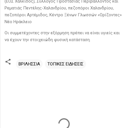
(ΕΟΣ Χαλκίδος), Σύλλογος Προστασίας Περιβάλλοντος και
Ρεματιάς Πεντέλης-Χαλανδρίου, πεζοπόροι Χαλανδρίου,
πεζοπόροι Αρτέμιδος, Κέντρο Ξένων Γλωσσών «Ορίζοντες»
Νέο Ηράκλειο
Οι συμμετέχοντες στην εξόρμηση πρέπει να είναι υγιείς και
να έχουν την στοιχειώδη φυσική κατάσταση.
ΒΡΙΛΗΣΣΙΑ
ΤΟΠΙΚΕΣ ΕΙΔΗΣΕΙΣ
Σ
χ
ό
λ
ι
α