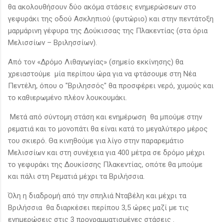
θα ακολουθήσουν δύο ακόμα στάσεις ενημερώσεων στο
γεφυράκι της οδού Ασκληπιού (φυτώριο) και στην πεντάτοξη
μαρμάρινη γέφυρα της Δούκισσας της Πλακεντίας (στα όρια
Μελισσίων – Βριλησσίων).
Από τον «Δρόμο Λιθαγωγίας» (σημείο εκκίνησης) θα
χρειαστούμε μία περίπου ώρα για να φτάσουμε στη Νέα
Πεντέλη, όπου ο "Βριλησσός" θα προσφέρει νερό, χυμούς και
το καθιερωμένο πλέον λουκουμάκι.
Μετά από σύντομη στάση και ενημέρωση θα μπούμε στην
ρεματιά και το μονοπάτι θα είναι κατά το μεγαλύτερο μέρος
του σκιερό. Θα κινηθούμε για λίγο στην παραρεμάτιο
Μελισσίων και στη συνέχεια για 400 μέτρα σε δρόμο μέχρι
το γεφυράκι της Δουκίσσης Πλακεντίας, οπότε θα μπούμε
και πάλι στη Ρεματιά μέχρι τα Βριλήσσια.
Όλη η διαδρομή από την σπηλιά Νταβέλη και μέχρι τα
Βριλήσσια θα διαρκέσει περίπου 3,5 ώρες μαζί με τις
ενημερώσεις στις 3 προγραμματισμένες στάσεις .