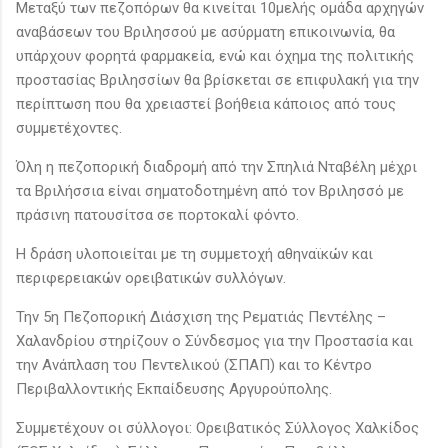
Μεταξύ των πεζοπόρων θα κινείται 10μελής ομάδα αρχηγών
αναβάσεων του Βριλησσού με ασύρματη επικοινωνία, θα
υπάρχουν φορητά φαρμακεία, ενώ και όχημα της πολιτικής
προστασίας Βριλησσίων θα βρίσκεται σε επιφυλακή για την
περίπτωση που θα χρειαστεί βοήθεια κάποιος από τους
συμμετέχοντες.
Όλη η πεζοπορική διαδρομή από την Σπηλιά Νταβέλη μέχρι
τα Βριλήσσια είναι σηματοδοτημένη από τον Βριλησσό με
πράσινη πατουσίτσα σε πορτοκαλί φόντο.
Η δράση υλοποιείται με τη συμμετοχή αθηναϊκών και
περιφερειακών ορειβατικών συλλόγων.
Την 5η Πεζοπορική Διάσχιση της Ρεματιάς Πεντέλης –
Χαλανδρίου στηρίζουν ο Σύνδεσμος για την Προστασία και
την Ανάπλαση του Πεντελικού (ΣΠΑΠ) και το Κέντρο
Περιβαλλοντικής Εκπαίδευσης Αργυρούπολης.
Συμμετέχουν οι σύλλογοι: Ορειβατικός Σύλλογος Χαλκίδος