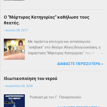
Ο "Μάρτυρας Κατηγορίας" καθήλωσε τους
θεατές.
-
Ιουλίου 09, 2017
Με τεράστια επιτυχία και ανταπόκριση
"ανέβηκε" στο θέατρο Αλίκη Βουγιουκλάκη, η
παράσταση "Μάρτυρας Κατηγορίας" του Α΄
Θεατρικού Εργαστηρίου του Δήμου
ΔΙΑΒΆΣΤΕ ΠΕΡΙΣΣΌΤΕΡΑ »
Βριλησσίων. Το θέατρο γέμισε και πάνω από
1500 θεατές και τις δύο βραδιές απόλαυσαν
κυριολεκτικά μία σπουδαία παράσταση
Ιδιωτικοποίηση του νερού
υψηλής δραματουργίας. Το έργο της Αγκάθα
-
Αυγούστου 05, 2026
Κρίστι καθήλωσε τους θεατρόφιλους σε όλη
τη διάρκειά του. Η σασπένς, το μυστήριο, η
Podcast με τον Γ. Παναγόπουλο
πλοκή, οι μεγάλες ανατροπές και ένα
μοναδικό φινάλε που απαντά σε όλα τα