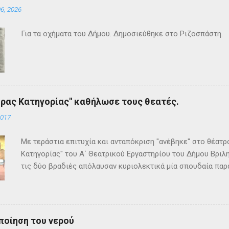
6, 2026
Για τα οχήματα του Δήμου. Δημοσιεύθηκε στο Ριζοσπάστη.
ρας Κατηγορίας" καθήλωσε τους θεατές.
2017
Με τεράστια επιτυχία και ανταπόκριση "ανέβηκε" στο θέατ
Κατηγορίας" του Α΄ Θεατρικού Εργαστηρίου του Δήμου Βριλη
τις δύο βραδιές απόλαυσαν κυριολεκτικά μία σπουδαία παρ
Κρίστι καθήλωσε τους θεατρόφιλους σε όλη τη διάρκειά του
ανατροπές και ένα μοναδικό φινάλε που απαντά σε όλα τα
έργο και τους έμειναν ανεξίτηλα στη μνήμη τους. Επρόκειτο
σπουδαία σκηνοθεσία της Τώνιας Σταυροπούλου που επί μακ
ποίηση του νερού
Θεατρικού Εργαστηρίου. Εξαιρετικές ερμηνείες κατέθεσαν 