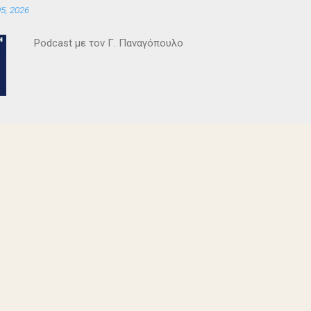
5, 2026
Θεοδόσης, Άννα Αλεξανδράκη, Γιάννης Καρτερός, Δήμητρα Χ
Κατερίνα Χαραυγή , Κατερίνα Σταθάτου , Λουκί...
Podcast με τον Γ. Παναγόπουλο