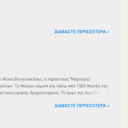
ΔΙΑΒΆΣΤΕ ΠΕΡΙΣΣΌΤΕΡΑ »
ρο Αλίκη Βουγιουκλάκη, η παράσταση "Μάρτυρας
σσίων. Το θέατρο γέμισε και πάνω από 1500 θεατές και
άσταση υψηλής δραματουργίας. Το έργο της Αγκάθα
. Η σασπένς, το μυστήριο, η πλοκή, οι μεγάλες
ΔΙΑΒΆΣΤΕ ΠΕΡΙΣΣΌΤΕΡΑ »
 ερωτήματα, σημάδεψαν όλους όσους παρακολούθησαν το
 για μία αναμφισβήτητα δυνατή παράσταση. Με τη
ρά σειρά ετών είναι υπεύθυνη του Α΄ Δημοτικού
οι ηθοποιοί: Αλέξανδρος Γεωργίου, Αλέξανδρος