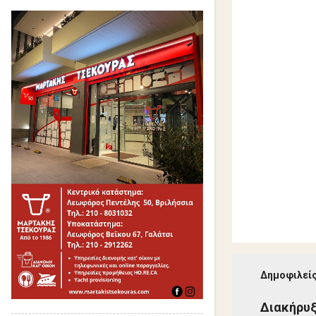
α
Δημοφιλείς
Διακήρυ