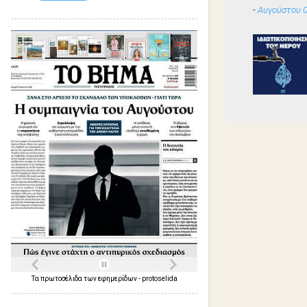
-
Αυγούστου 0
Τα
πρωτοσέλιδα
των
εφημερίδων
-
protoselida