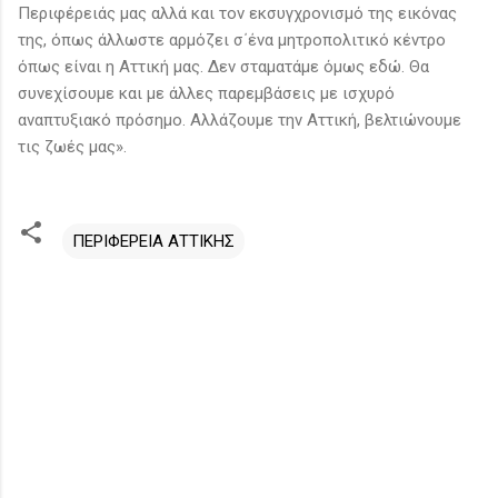
Περιφέρειάς μας αλλά και τον εκσυγχρονισμό της εικόνας
της, όπως άλλωστε αρμόζει σ΄ένα μητροπολιτικό κέντρο
όπως είναι η Αττική μας. Δεν σταματάμε όμως εδώ. Θα
συνεχίσουμε και με άλλες παρεμβάσεις με ισχυρό
αναπτυξιακό πρόσημο. Αλλάζουμε την Αττική, βελτιώνουμε
τις ζωές μας».
ΠΕΡΙΦΕΡΕΙΑ ΑΤΤΙΚΗΣ
Σ
χ
ό
λ
ι
α