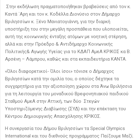
Στην εκδήλωση πραγματοποιήθηκαν βραβεύσεις από τον κ.
Καντά ΄Αρη και τον κ. Κοδέλλα Διονύσιο στον Δήμαρχο
Βριλησσίων κ. Ξένο Μανιατογιάννη, για την διαρκή
υποστήριξη του στην μεγάλη προσπάθεια που υλοποιείται,
αυτή της κοινωνικής ένταξης ατόμων με νοητική στέρηση,
αλλά και στην Πρόεδρο & Αντιδήμαρχο Κοινωνικής
Πολιτικής& Αγωγής Υγείας για το ΚΔΑΠ ΑμεΑ ΚΡΙΚΟΣ κα Β.
Αρσένη – Λάμπρου, καθώς και στα εκπαιδευτήρια ΚΑΝΤΑ.
«Όλοι διαφορετικοί- Όλοι ίσοι» τόνισε ο Δήμαρχος
Βριλησσίων κατά την ομιλία του, ο οποίος δέχτηκε τα
συγχαρητήρια για την αξιοποίηση χώρου στα Άνω Βριλήσσια
για τη λειτουργία του μοναδικού Βρεφονηπιακού παιδικού
Σταθμού ΑμεΑ στην Αττική, των δύο Στεγών
Υποστηριζόμενης Διαβίωσης (ΣΥΔ) και την επέκταση του
Κέντρου Δημιουργικής Απασχόλησης ΚΡΙΚΟΣ.
Η συνεργασία του Δήμου Βριλησσίων τα Special Olympics
International και του διεθνούς προγράμματος Παίζουμε Μαζί.