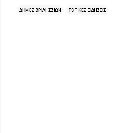
ΔΗΜΟΣ ΒΡΙΛΗΣΣΙΩΝ
ΤΟΠΙΚΕΣ ΕΙΔΗΣΕΙΣ
Σ
χ
ό
λ
ι
α