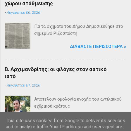
χώρου στάθμευσης
-
Αυγούστου 06, 2026
Για τα οχήματα του Δήμου Δημοσιεύθηκε στο
σημερινό Ριζοσπάστη
ΔΙΑΒΆΣΤΕ ΠΕΡΙΣΣΌΤΕΡΑ »
Β. Αρχιμανδρίτης: οι φλόγες στον αστικό
ιστό
-
Αυγούστου 01, 2026
Αποτελούν ομολογία ενοχής του αντιλαϊκού
εχθρικού κράτους
ΔΙΑΒΆΣΤΕ ΠΕΡΙΣΣΌΤΕΡΑ »
This site uses cookies from Google to deliver its services
and to analyze traffic. Your IP address and user-agent are