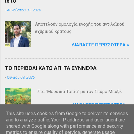
ιστό
-
Αυγούστου 01, 2026
Αποτελούν ομολογία ενοχής του αντιλαϊκού
εχθρικού κράτους
ΔΙΑΒΆΣΤΕ ΠΕΡΙΣΣΌΤΕΡΑ »
ΤΟ ΠΕΡΙΒΟΛΙ ΚΑΤΩ ΑΠ' ΤΑ ΣΥΝΝΕΦΑ
-
Ιουλίου 09, 2026
Στα "Μουσικά Τοπία" με τον Σπύρο Μπαξέ
ΔΙΑΒΆΣΤΕ ΠΕΡΙΣΣΌΤΕΡΑ »
This site uses cookies from Google to deliver its services
and to analyze traffic. Your IP address and user-agent are
shared with Google along with performance and security
metrics to ensure quality of service, generate usage