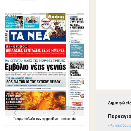
Δημοφιλείς
Πυρκαγιά
Τα
πρωτοσέλιδα
των
εφημερίδων
-
protoselida
-
Αυγούστου 0