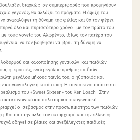
ς βουλιάζει διαρκώς σε συμπεριφορές που προμηνύουν
χαίο γεγονός, θα αλλάξει τα πράγματα. Η άφιξη του
να ανακαλύψει τη δύναμη της φιλίας και θα τον φέρει
 περνά όλο και περισσότερο χρόνο με τον πρώτο του
 με τους γονείς του Αλφρέντο, ιδίως τον πατέρα του
ευγένεια να τον βοηθήσει να βρει τη δύναμη να
α.
ξυλοδαρμού και κακοποίησης γυναικών και παιδιών.
ους ή εραστές, ενώ μεγάλος αριθμός παιδιών
ρώτη μεγάλου μήκους ταινία του, ο ηθοποιός και
ν κοινωνιολογική κατάσταση. Η ταινία είναι απίστευτα
 ρεαλισμό του «Sweet Sixteen» του Ken Loach. Στην
τικά κοινωνικά και πολιτισμικά οικογενειακά
κυριαρχεί ο σεβασμός στην προσωπικότητα των παιδιών,
η. Και από την άλλη τον αυταρχισμό και την έλλειψη
υχνά οδηγεί σε βίαιες και ανεξέλεγκτες παιδικές