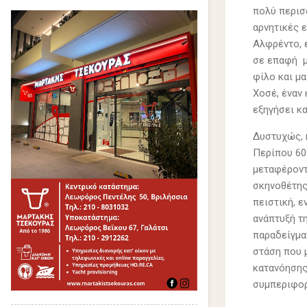
πολύ περισ
αρνητικές ε
Αλφρέντο, ε
σε επαφή μ
φίλο και μ
Χοσέ, έναν
εξηγήσει κα
Δυστυχώς, 
Περίπου 60
μεταφέροντ
σκηνοθέτης 
πειστική, ε
ανάπτυξή τ
παραδείγμα
στάση που μ
κατανόησης
συμπεριφο