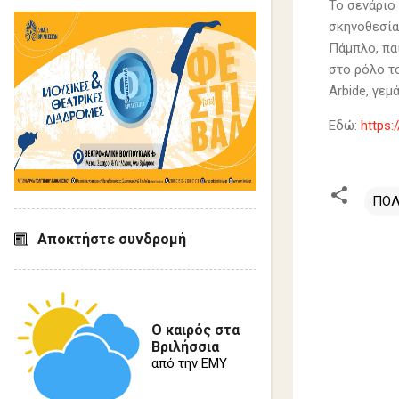
Το σενάριο 
σκηνοθεσία
Πάμπλο, πα
στο ρόλο τ
Arbide, γε
Εδώ:
https
ΠΟΛ
Αποκτήστε συνδρομή
Σ
χ
ό
λ
Ο καιρός στα
Βριλήσσια
ι
από την ΕΜΥ
α