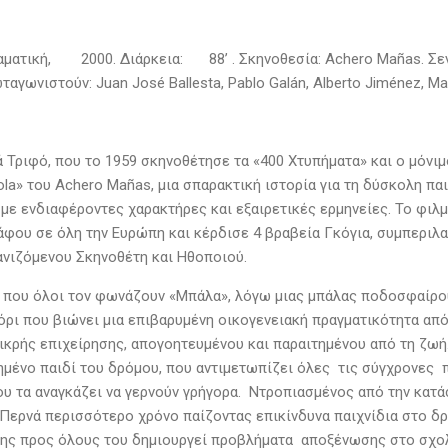
αματική,
2000. Διάρκεια:
88’ . Σκηνοθεσία: Achero Mañas. Σ
αγωνιστούν: Juan José Ballesta, Pablo Galán, Alberto Jiménez, M
 Τριφό, που το 1959 σκηνοθέτησε τα «400 Χτυπήματα» και ο μόνι
Bola» του Achero Mañas, μια σπαρακτική ιστορία για τη δύσκολη παι
 με ενδιαφέροντες χαρακτήρες και εξαιρετικές ερμηνείες. Το φιλ
άφου σε όλη την Ευρώπη και κέρδισε 4 βραβεία Γκόγια, συμπεριλ
νιζόμενου Σκηνοθέτη και Ηθοποιού.
που όλοι τον φωνάζουν «Μπάλα», λόγω μιας μπάλας ποδοσφαίρου π
όρι που βιώνει μια επιβαρυμένη οικογενειακή πραγματικότητα από
ικρής επιχείρησης, απογοητευμένου και παραιτημένου από τη ζωή.
μένο παιδί του δρόμου, που αντιμετωπίζει όλες τις σύγχρονες π
ου τα αναγκάζει να γερνούν γρήγορα. Ντροπιασμένος από την κατάσ
 Περνά περισσότερο χρόνο παίζοντας επικίνδυνα παιχνίδια στο δρό
ης προς όλους του δημιουργεί προβλήματα αποξένωσης στο σχολι