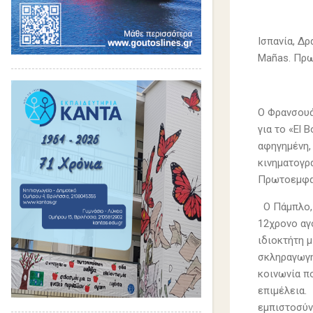
Ισπανία, Δρ
Mañas. Πρωτ
Ο Φρανσουά
για το «El 
αφηγημένη,
κινηματογρ
Πρωτοεμφα
Ο Πάμπλο, 
12χρονο αγ
ιδιοκτήτη μ
σκληραγωγη
κοινωνία π
επιμέλεια.
εμπιστοσύν