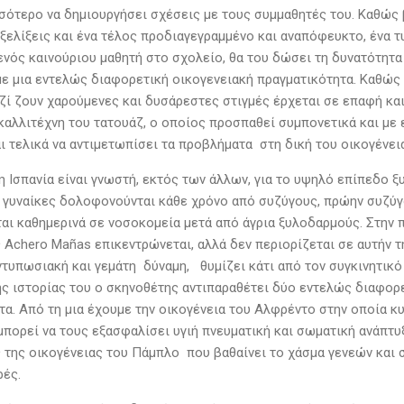
σότερο να δημιουργήσει σχέσεις με τους συμμαθητές του. Καθώ
ξελίξεις και ένα τέλος προδιαγεγραμμένο και αναπόφευκτο, ένα τυ
νός καινούριου μαθητή στο σχολείο, θα του δώσει τη δυνατότητα 
ε μια εντελώς διαφορετική οικογενειακή πραγματικότητα. Καθώς
αζί ζουν χαρούμενες και δυσάρεστες στιγμές έρχεται σε επαφή και
 καλλιτέχνη του τατουάζ, ο οποίος προσπαθεί συμπονετικά και με 
ι τελικά να αντιμετωπίσει τα προβλήματα στη δική του οικογένει
η Ισπανία είναι γνωστή, εκτός των άλλων, για το υψηλό επίπεδο 
 γυναίκες δολοφονούνται κάθε χρόνο από συζύγους, πρώην συζύγ
αι καθημερινά σε νοσοκομεία μετά από άγρια ξυλοδαρμούς. Στην π
Achero Mañas επικεντρώνεται, αλλά δεν περιορίζεται σε αυτήν τη
ντυπωσιακή και γεμάτη δύναμη, θυμίζει κάτι από τον συγκινητικό
ης ιστορίας του ο σκηνοθέτης αντιπαραθέτει δύο εντελώς διαφορε
τα. Από τη μια έχουμε την οικογένεια του Αλφρέντο στην οποία 
πορεί να τους εξασφαλίσει υγιή πνευματική και σωματική ανάπτυξ
 της οικογένειας του Πάμπλο που βαθαίνει το χάσμα γενεών και σ
ρές.