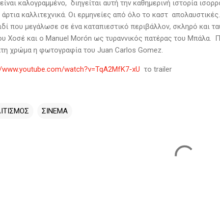
είναι καλογραμμένο, διηγείται αυτή την καθημερινή ιστορία ισορ
 άρτια καλλιτεχνικά. Οι ερμηνείες από όλο το καστ απολαυστικέ
ιδί που μεγάλωσε σε ένα καταπιεστικό περιβάλλον, σκληρό και τα
ου Χοσέ και ο Manuel Morón ως τυραννικός πατέρας του Μπάλα. Πλ
μάτη χρώμα η φωτογραφία του Juan Carlos Gomez.
://www.youtube.com/watch?v=TqA2MfK7-xU
το trailer
ΙΤΙΣΜΟΣ
ΣΙΝΕΜΑ