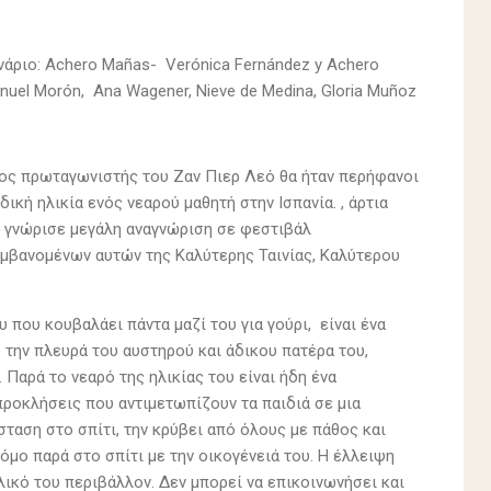
ενάριο: Achero Mañas- Verónica Fernández y Achero
anuel Morón, Ana Wagener, Nieve de Medina, Gloria Muñoz
μος πρωταγωνιστής του Ζαν Πιερ Λεό θα ήταν περήφανοι
δική ηλικία ενός νεαρού μαθητή στην Ισπανία. , άρτια
μ γνώρισε μεγάλη αναγνώριση σε φεστιβάλ
αμβανομένων αυτών της Καλύτερης Ταινίας, Καλύτερου
ου κουβαλάει πάντα μαζί του για γούρι, είναι ένα
 την πλευρά του αυστηρού και άδικου πατέρα του,
 Παρά το νεαρό της ηλικίας του είναι ήδη ένα
ροκλήσεις που αντιμετωπίζουν τα παιδιά σε μια
ταση στο σπίτι, την κρύβει από όλους με πάθος και
μο παρά στο σπίτι με την οικογένειά του. Η έλλειψη
κό του περιβάλλον. Δεν μπορεί να επικοινωνήσει και