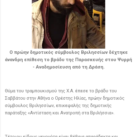
O πρώην δημοτικός σύμβουλος Βριλησσίων δέχτηκε
άνανδρη επίθεση το βράδυ της Παρασκευής στου Ψυρρή
- Αναδημοσίευση από τη Δράση.
Θύμα του τραμπουκισμού της Χ.Α. έπεσε το βράδυ του
Σαββάτου στην Αθήνα ο Ορέστης Ηλίας, πρώην δημοτικός
σύμβουλος Βριλησσίων, επικεφαλής της δημοτικής
παράταξης «Αντίσταση και Ανατροπή στα Βριλήσσια».
Τέτοιου είδους γεγονότα είναι βέβαια απαράδεκτα και