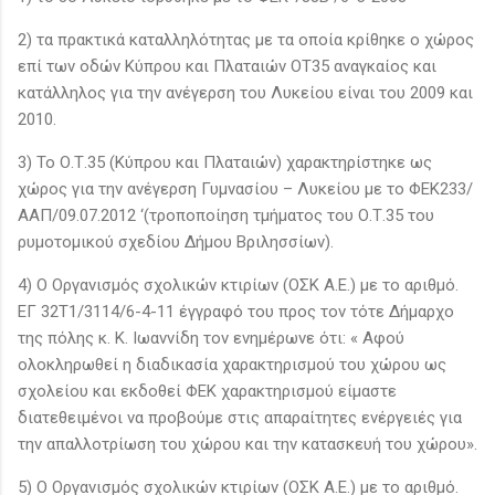
2) τα πρακτικά καταλληλότητας με τα οποία κρίθηκε ο χώρος
επί των οδών Κύπρου και Πλαταιών ΟΤ35 αναγκαίος και
κατάλληλος για την ανέγερση του Λυκείου είναι του 2009 και
2010.
3) Το Ο.Τ.35 (Κύπρου και Πλαταιών) χαρακτηρίστηκε ως
χώρος για την ανέγερση Γυμνασίου – Λυκείου με το ΦΕΚ233/
ΑΑΠ/09.07.2012 ‘(τροποποίηση τμήματος του Ο.Τ.35 του
ρυμοτομικού σχεδίου Δήμου Βριλησσίων).
4) Ο Οργανισμός σχολικών κτιρίων (ΟΣΚ Α.Ε.) με το αριθμό.
ΕΓ 32Τ1/3114/6-4-11 έγγραφό του προς τον τότε Δήμαρχο
της πόλης κ. Κ. Ιωαννίδη τον ενημέρωνε ότι: « Αφού
ολοκληρωθεί η διαδικασία χαρακτηρισμού του χώρου ως
σχολείου και εκδοθεί ΦΕΚ χαρακτηρισμού είμαστε
διατεθειμένοι να προβούμε στις απαραίτητες ενέργειές για
την απαλλοτρίωση του χώρου και την κατασκευή του χώρου».
5) Ο Οργανισμός σχολικών κτιρίων (ΟΣΚ Α.Ε.) με το αριθμό.