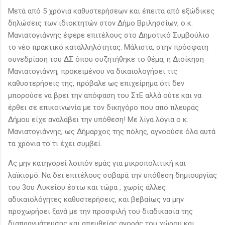
Μετά από 5 χρόνια καθυστερήσεων και έπειτα από εξώδικες
δηλώσεις των ιδιοκτητών στον Δήμο Βριλησσίων, ο κ.
Μανιατογιάννης έφερε επιτέλους στο Δημοτικό Συμβούλιο
το νέο πρακτικό καταλληλότητας. Μάλιστα, στην πρόσφατη
συνεδρίαση του ΔΣ όπου συζητήθηκε το θέμα, η Διοίκηση
Μανιατογιάννη, προκειμένου να δικαιολογήσει τις
καθυστερήσεις της, πρόβαλε ως επιχείρημα ότι δεν
μπορούσε να βρει την απόφαση του ΣτΕ αλλά ούτε και να
έρθει σε επικοινωνία με τον δικηγόρο που από πλευράς
Δήμου είχε αναλάβει την υπόθεση! Με λίγα λόγια ο κ.
Μανιατογιάννης, ως Δήμαρχος της πόλης, αγνοούσε όλα αυτά
τα χρόνια το τι έχει συμβεί.
Ας μην κατηγορεί λοιπόν εμάς για μικροπολιτική και
λαϊκισμό. Να δει επιτέλους σοβαρά την υπόθεση δημιουργίας
του 3ου Λυκείου έστω και τώρα , χωρίς άλλες
αδικαιολόγητες καθυστερήσεις, και βεβαίως να μην
προχωρήσει ξανά με την προσφιλή του διαδικασία της
διαπραγμάτευσης και απευθείας αγοράς του χώρου και