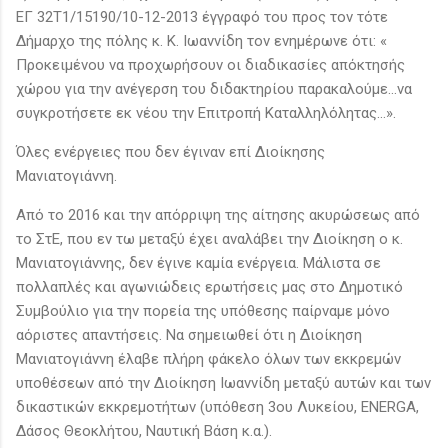
ΕΓ 32Τ1/15190/10-12-2013 έγγραφό του προς τον τότε
Δήμαρχο της πόλης κ. Κ. Ιωαννίδη τον ενημέρωνε ότι: «
Προκειμένου να προχωρήσουν οι διαδικασίες απόκτησής
χώρου για την ανέγερση του διδακτηρίου παρακαλούμε…να
συγκροτήσετε εκ νέου την Επιτροπή Καταλληλόλητας…».
Όλες ενέργειες που δεν έγιναν επί Διοίκησης
Μανιατογιάννη.
Από το 2016 και την απόρριψη της αίτησης ακυρώσεως από
το ΣτΕ, που εν τω μεταξύ έχει αναλάβει την Διοίκηση ο κ.
Μανιατογιάννης, δεν έγινε καμία ενέργεια. Μάλιστα σε
πολλαπλές και αγωνιώδεις ερωτήσεις μας στο Δημοτικό
Συμβούλιο για την πορεία της υπόθεσης παίρναμε μόνο
αόριστες απαντήσεις. Να σημειωθεί ότι η Διοίκηση
Μανιατογιάννη έλαβε πλήρη φάκελο όλων των εκκρεμών
υποθέσεων από την Διοίκηση Ιωαννίδη μεταξύ αυτών και των
δικαστικών εκκρεμοτήτων (υπόθεση 3ου Λυκείου, ENERGA,
Δάσος Θεοκλήτου, Ναυτική Βάση κ.α.).