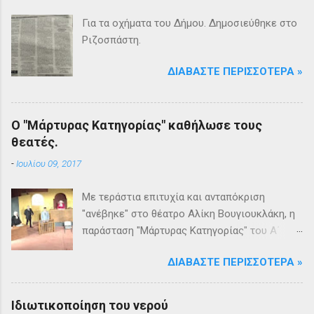
Για τα οχήματα του Δήμου. Δημοσιεύθηκε στο
Ριζοσπάστη.
ΔΙΑΒΆΣΤΕ ΠΕΡΙΣΣΌΤΕΡΑ »
Ο "Μάρτυρας Κατηγορίας" καθήλωσε τους
θεατές.
-
Ιουλίου 09, 2017
Με τεράστια επιτυχία και ανταπόκριση
"ανέβηκε" στο θέατρο Αλίκη Βουγιουκλάκη, η
παράσταση "Μάρτυρας Κατηγορίας" του Α΄
Θεατρικού Εργαστηρίου του Δήμου
ΔΙΑΒΆΣΤΕ ΠΕΡΙΣΣΌΤΕΡΑ »
Βριλησσίων. Το θέατρο γέμισε και πάνω από
1500 θεατές και τις δύο βραδιές απόλαυσαν
κυριολεκτικά μία σπουδαία παράσταση
Ιδιωτικοποίηση του νερού