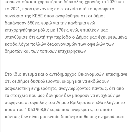
κορωνοϊού» και χαρακτήρισε δύσκολες χρονιές το 2020 και
το 2021, προστρέχοντας σε στοιχεία από το πρόσφατο
συνέδριο της ΚΕΔΕ όπου αναφέρθηκε ότι οι δήμοι
δαπάνησαν 650εκ. ευρώ για την πανδημία ενώ
επιχορηγήθηκαν μόλις με 170εκ. ενώ, επιπλέον, μας
υπενθύμισε ότι αυτή την περίοδο ο Δήμος μας έχει μειωμένα
έσοδα λόγω πολλών διακανονισμών των οφειλών των
δημοτών και των τοπικών επιχειρήσεων.
Στο ίδιο πνεύμα και ο αντιδήμαρχος Οικονομικών, επεσήμανε
ότι οι Δήμοι δυσκολεύονται ακόμη και να εκδώσουν
ασφαλιστική ενημερότητα, αναγνωρίζοντας πάντως, ότι από
τα στοιχεία που μας δόθηκαν δεν μπορούν να εξαχθούν με
σαφήνεια οι οφειλές του Δήμου Βριλησσίων. «Θα ελέγξω το
ποσό του 1.050.908,87 ευρώ που αναφέρατε, το οποίο
πάντως δεν είναι μια ενιαία δαπάνη και θα σας ενημερώσω».