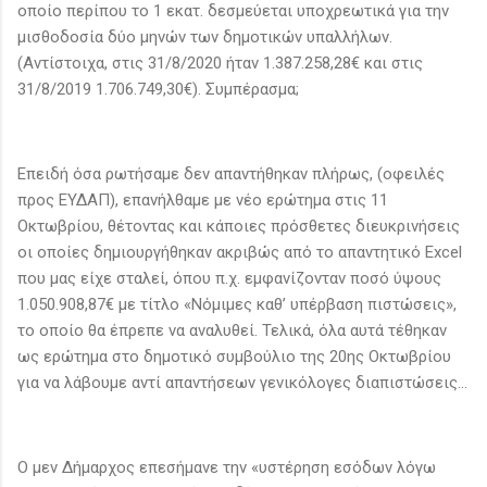
οποίο περίπου το 1 εκατ. δεσμεύεται υποχρεωτικά για την
μισθοδοσία δύο μηνών των δημοτικών υπαλλήλων.
(Αντίστοιχα, στις 31/8/2020 ήταν 1.387.258,28€ και στις
31/8/2019 1.706.749,30€). Συμπέρασμα;
Επειδή όσα ρωτήσαμε δεν απαντήθηκαν πλήρως, (οφειλές
προς ΕΥΔΑΠ), επανήλθαμε με νέο ερώτημα στις 11
Οκτωβρίου, θέτοντας και κάποιες πρόσθετες διευκρινήσεις
οι οποίες δημιουργήθηκαν ακριβώς από το απαντητικό Excel
που μας είχε σταλεί, όπου π.χ. εμφανίζονταν ποσό ύψους
1.050.908,87€ με τίτλο «Νόμιμες καθ’ υπέρβαση πιστώσεις»,
το οποίο θα έπρεπε να αναλυθεί. Τελικά, όλα αυτά τέθηκαν
ως ερώτημα στο δημοτικό συμβούλιο της 20ης Οκτωβρίου
για να λάβουμε αντί απαντήσεων γενικόλογες διαπιστώσεις...
Ο μεν Δήμαρχος επεσήμανε την «υστέρηση εσόδων λόγω