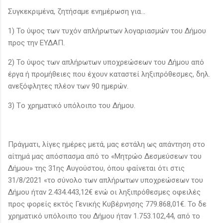
Συγκεκριμένα, ζητήσαμε ενημέρωση για...
1) Το ύψος των τυχόν απλήρωτων λογαριασμών του Δήμου
προς την ΕΥΔΑΠ.
2) Το ύψος των απλήρωτων υποχρεώσεων του Δήμου από
έργα ή προμήθειες που έχουν καταστεί ληξιπρόθεσμες, δηλ.
ανεξόφλητες πλέον των 90 ημερών.
3) Tο χρηματικό υπόλοιπο του Δήμου.
Πράγματι, λίγες ημέρες μετά, μας εστάλη ως απάντηση στο
αίτημά μας απόσπασμα από το «Μητρώο Δεσμεύσεων του
Δήμου» της 31ης Αυγούστου, όπου φαίνεται ότι στις
31/8/2021 «το σύνολο των απλήρωτων υποχρεώσεων του
Δήμου ήταν 2.434.443,12€ ενώ οι ληξιπρόθεσμες οφειλές
προς φορείς εκτός Γενικής Κυβέρνησης 779.868,01€. Το δε
χρηματικό υπόλοιπο του Δήμου ήταν 1.753.102,44, από το