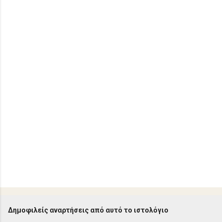
λ
ι
α
Δημοφιλείς αναρτήσεις από αυτό το ιστολόγιο