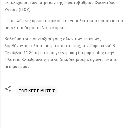
-Στελέχωση των ιατρείων της Πρωτοβάθμιας Φροντίδας
Υγείας (ΠΦΥ)
-Προσλήψεις άμεσα ιατρικού και νοσηλευτικού προσωπικού
σε όλα τα δημόσια Νοσοκομεία.
Καλούμε τους συνταξιούχους όλων των ταμείων ,
λαμβάνοντας όλα τα μέτρα προστασίας, την Παρασκευή 8
Οκτώβρη 11.30 π.μ. στη συγκέντρωση διαμαρτυρίας στην
Πλατεία Κλαυθμώνος για να διεκδικήσουμε αγωνιστικά τα
αιτήματά μας.
ΤΟΠΙΚΕΣ ΕΙΔΗΣΕΙΣ
Σ
χ
ό