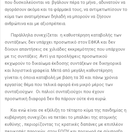
που δυσκολεύονται να βγάλουν πέρα το μήνα , αδυνατούν να
αγοράσουν ακόμα και τα φάρμακά τους, να αντιμετωπίσουν το
κύμα των ανατιμήσεων δηλαδή να μπορούν να ζήσουν
ανθρώπινα και με αξιοπρέπεια.
Παράλληλα συνεχίζεται η καθυστέρηση καταβολής των
συντάξεων, δεν υπάρχει προσωπικό στον ΕΦΚΑ και δεν
δίνουν απαντήσεις σε χιλιάδες εκκρεμότητες που υπάρχουν
με τις συντάξεις. Αντί για προσλήψεις προσωπικού
εκχωρούν το δικαίωμα έκδοσης συντάξεων σε δικηγορικά
και λογιστικά γραφεία. Μετά από μεγάλη καθυστέρηση
γίνεται η όποια καταβολή με βάση τα 30 και πάνω χρόνια
εργασίας θέμα που τελικά αφορά ένα μικρό μέρος των
συνταξιούχων. Οι παλιοί συνταξιούχοι που έχουν
προσωπική διαφορά δεν θα πάρουν ούτε ένα ευρώ.
Και ενώ είναι σε εξέλιξη το τέταρτο κύμα της πανδημίας η
κυβέρνηση συνεχίζει να πετάει το μπαλάκι της ατομικής
ευθύνης , περιορίζοντας τις κρατικές δαπάνες με επιπλέον
περικοπές παροχών στον ΕΟΠΥ και προχωρά σε σύμπραξη