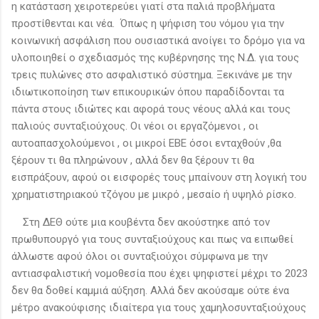
η κατάσταση χειροτερεύει γιατί στα παλιά προβλήματα
προστίθενται και νέα. Όπως η ψήφιση του νόμου για την
κοινωνική ασφάλιση που ουσιαστικά ανοίγει το δρόμο για να
υλοποιηθεί ο σχεδιασμός της κυβέρνησης της Ν.Δ. για τους
τρεις πυλώνες στο ασφαλιστικό σύστημα. Ξεκινάνε με την
ιδιωτικοποίηση των επικουρικών όπου παραδίδονται τα
πάντα στους ιδιώτες και αφορά τους νέους αλλά και τους
παλιούς συνταξιούχους. Οι νέοι οι εργαζόμενοι , οι
αυτοαπασχολούμενοι , οι μικροί ΕΒΕ όσοι ενταχθούν ,θα
ξέρουν τι θα πληρώνουν , αλλά δεν θα ξέρουν τι θα
εισπράξουν, αφού οι εισφορές τους μπαίνουν στη λογική του
χρηματιστηριακού τζόγου με μικρό , μεσαίο ή υψηλό ρίσκο.
Στη ΔΕΘ ούτε μια κουβέντα δεν ακούστηκε από τον
πρωθυπουργό για τους συνταξιούχους και πως να ειπωθεί
άλλωστε αφού όλοι οι συνταξιούχοι σύμφωνα με την
αντιασφαλιστική νομοθεσία που έχει ψηφιστεί μέχρι το 2023
δεν θα δοθεί καμμιά αύξηση. Αλλά δεν ακούσαμε ούτε ένα
μέτρο ανακούφισης ιδιαίτερα για τους χαμηλοσυνταξιούχους