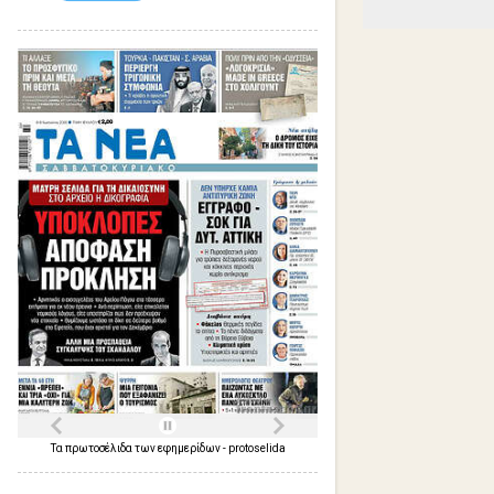
Τα
πρωτοσέλιδα
των
εφημερίδων
-
protoselida