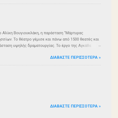
ρο Αλίκη Βουγιουκλάκη, η παράσταση "Μάρτυρας
σσίων. Το θέατρο γέμισε και πάνω από 1500 θεατές και
άσταση υψηλής δραματουργίας. Το έργο της Αγκάθα
. Η σασπένς, το μυστήριο, η πλοκή, οι μεγάλες
ΔΙΑΒΆΣΤΕ ΠΕΡΙΣΣΌΤΕΡΑ »
 ερωτήματα, σημάδεψαν όλους όσους παρακολούθησαν το
 για μία αναμφισβήτητα δυνατή παράσταση. Με τη
ρά σειρά ετών είναι υπεύθυνη του Α΄ Δημοτικού
οι ηθοποιοί: Αλέξανδρος Γεωργίου, Αλέξανδρος
ίου, Ευριπίδης Τσαούσογλου, Θοδωρής Σκληρός ,
ΔΙΑΒΆΣΤΕ ΠΕΡΙΣΣΌΤΕΡΑ »