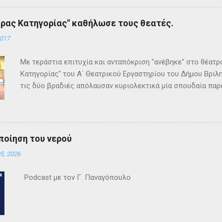
ρας Κατηγορίας" καθήλωσε τους θεατές.
2017
Με τεράστια επιτυχία και ανταπόκριση "ανέβηκε" στο θέατ
Κατηγορίας" του Α΄ Θεατρικού Εργαστηρίου του Δήμου Βριλη
τις δύο βραδιές απόλαυσαν κυριολεκτικά μία σπουδαία παρ
Κρίστι καθήλωσε τους θεατρόφιλους σε όλη τη διάρκειά του
ανατροπές και ένα μοναδικό φινάλε που απαντά σε όλα τα
έργο και τους έμειναν ανεξίτηλα στη μνήμη τους. Επρόκειτο
σπουδαία σκηνοθεσία της Τώνιας Σταυροπούλου που επί μακ
ποίηση του νερού
Θεατρικού Εργαστηρίου. Εξαιρετικές ερμηνείες κατέθεσαν 
5, 2026
Θεοδόσης, Άννα Αλεξανδράκη, Γιάννης Καρτερός, Δήμητρα Χ
Κατερίνα Χαραυγή , Κατερίνα Σταθάτου , Λουκί...
Podcast με τον Γ. Παναγόπουλο