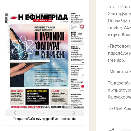
Την Πέμπτη
Σεπτεμβρίο
Παράλληλα 
ταινίες. Αλ
στην αίθου
-Πιστοποιη
παραπάνω κ
free app.
-Μάσκα, κα
Τα παραπάν
κινηματογρ
θα ανακοιν
Το Cine Δρ
Τα
πρωτοσέλιδα
των
εφημερίδων
-
protoselida