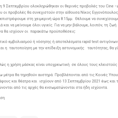
 9 Σεπτεμβρίου ολοκληρώθηκαν οι θερινές προβολές του Cine –Δ
υ οι προβολές θα συνεχιστούν στην αίθουσα Νίκος Εγγονόπουλο
επιστρέφουμε στη χειμερινή ώρα 8:15μμ. Θέλουμε να συνεχίσουμε
λά και να μείνουμε όλοι υγιείς. Για να μην βάλουμε, λοιπόν, τη ζ
σα θα ισχύουν οι παρακάτω προϋποθέσεις:
τικό εμβολιασμού ή νόσησης ή αποτελέσματα rapid test αντιγόνω
αι η ταυτοποίηση με την επίδειξη αστυνομικής ταυτότητας, θα γί
θώς η χρήση μάσκας είναι υποχρεωτική σε όλους τους κλειστούς
ω μέτρα θα τηρηθούν αυστηρά. Προβλέπονται από τις Κοινές Υπο
άφους και θέατρα και ισχύουν από 13 Σεπτεμβρίου 2021 έως και 
ώνονται από τις αρχές θα ενσωματώνονται στα ήδη ισχύοντα.
άση