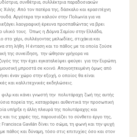
ουδίστρια, συνθέτρια, συλλέκτρια παραδοσιακών
ς Χιλής. Από τον πατέρα της, δάσκαλο και ερασιτέχνη
αγουδά. Αργότερα την καλούν στην Πολωνία για να
διεξάγει λαογραφική έρευνα προσπαθώντας να βρει
ο υλικό τους. Όπως η Δόμνα Σαμίου στην Ελλάδα,
ο στο χέρι, συλλέγοντας μελωδίες, στιχάκια και
α στη λήθη. Η ένταση και το πάθος με τα οποία ζούσε
ική της συνείδηση, την ώθησαν γρήγορα να
ύζυγός της την έχει εγκαταλείψει φεύγει για την Ευρώπη.
ει μουσική μπροστά σε κοινό. Απογοητευμένη όμως από
νει έναν χώρο στην εξοχή, ο οποίος θα είναι
ικές και καλλιτεχνικές εκδηλώσεις.
 φιλμ και κάνει γνωστή την πολυτάραχη ζωή της αυτής
λούσια πορεία της, καταγράφει αυθεντικά την προσωπική
οία υπήρξε η άλλη πλευρά της πολυτάραχης και
 και τις χαρές της, παρουσιάζει το σύνθετο έργο της,
 Francisca Gavilán δίνει το σώμα, τη φωνή και την ψυχή
 με πάθος και δύναμη, τόσο στις επιτυχίες όσο και στον