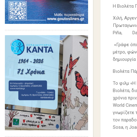
Η Βιολέτα Π
Xιλή, Αργεν
Πρωταγωνισ
Piña,
Da
«Γράφε όπω
μέτρο, φώνα
δημιουργία 
Βιολέτα Πά
Το φιλμ «Η
Βιολέτα, δ
χρόνια πριν
World Cine
γνωρίζετε τ
τον παραδο
Sosa, η Joa