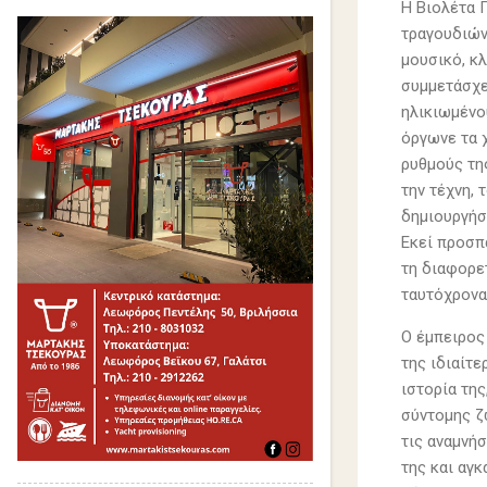
Η Βιολέτα Π
τραγουδιών,
μουσικό, κλ
συμμετάσχε
ηλικιωμένο
όργωνε τα 
ρυθμούς τη
την τέχνη,
δημιουργήσε
Εκεί προσπ
τη διαφορε
ταυτόχρονα
Ο έμπειρος
της ιδιαίτε
ιστορία τη
σύντομης ζω
τις αναμνήσ
της και αγκ