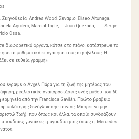
los
. Σκηνοθεσία: Andrés Wood. Σενάριο: Eliseo Altunaga.
riela Aguilera, Marcial Tagle,
Juan Quezada,
Sergio
ricio Ossa.
ε διαφορετικά όργανα, κάτσε στο πιάνο, κατάστρεψε το
ίσησε τα μαθηματικά κι αγάπησε τους στροβίλους. Η
άξει σε ευθεία γραμμή».
ου έγραψε ο Άνχελ Πάρα για τη ζωή της μητέρας του
γράφηση, ρεαλιστικές αναπαραστάσεις ενός μύθου που 60
ή ερμηνεία από την Francisca Gavilán. Πρώτο βραβείο
καρ καλύτερης ξενόγλωσσης ταινίας. Μπορεί να μην
ευχαριστώ ζωή) που όπως και άλλα, τα οποία συνδυάζουν
ό σπουδαίες γυναίκες τραγουδίστριες όπως η Mercedes
ννάτου.