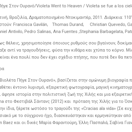
ήγε Στον Ουρανό/Violeta Went to Heaven / Violeta se fue a los cie
τινή, Βραζιλία, Δραματοποιημένο Ντοκιμαντέρ, 2011. Διάρκεια: 110’
τούν: Francisca Gavilán,
Thomas Durand,
Christian Quevedo, Gab
niel Antivilo, Pedro Salinas, Ana Fuentes ,Stephania Barbagelata, Pat
ς θέλεις, χρησιμοποίησε όποιους ρυθμούς σου βγαίνουν, δοκίμασ
ξε αντί να τραγουδήσεις, φύσα την κιθάρα και χτύπα το κόρνο. Μ
είναι ένα πουλί που δεν έχει σχέδιο πτήσης, που ποτέ δεν θα πετ
ρα
 Βιολέτα Πήγε Στον Ουρανό», βασίζεται στην ομώνυμη βιογραφία π
ιαθέτει έντονο λυρισμό, εξαιρετική φωτογραφία, μαγική κινηματο
, άφησε ιστορία στην πολιτιστική ζωή της Χιλής και μια εξαιρετικ
ma στο Φεστιβάλ Σάντανς (2012) και πρόταση της Χιλής για το Όσ
ην ίδια, ξέρετε ωστόσο το τραγούδι της «Cracias ala vida» (Σε 
σιακό με το σύγχρονο ήχο, διασκευάστηκαν και ερμηνεύτηκαν απ
n Baez και οι δικές Μαρία Φαραντούρη, Έλλη Πασπαλά, Σαβίνα Για