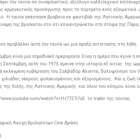
άγει την ταινία σε συναρπαστικό, αξιόλογο καλλιτεχνικό επίτευγμ
ης ερμηνευτικής προσέγγισης προς το πορτρέτο ενός εξαιρετικά φ
ό. Η ταινία απέσπασε βραβεία σε φεστιβάλ της Λατινικής Αμερικής
δύναμη της βρίσκεται στο ότι επικεντρώνεται στη στόφα της Πάρα
ση προβάλλει αυτή την ταινία ως μια πράξη αντίστασης στη λήθη.
μβρη είναι μια σημαδιακή ημερομηνία. Είναι η ημέρα που έγινε η 
1η Σεπτέμβρη, αυτή του 1973, έμεινε στην ιστορία εξ αιτίας της
ά εκλεγμένη κυβέρνηση του Σαλβαδόρ Αλιέντε, δολοφόνησε τον ίδ
ε χιλιάδες νεκρούς φυλακισμένους και εξορισμένους. Και η ζωή 
ς της Χιλής, της Λατινικής Αμερικής και όλου του κόσμου, είναι 
//www.youtube.com/watch?v=t1t7727i7oE το trailer της ταινίας.
αφική Λέσχη Βριλησσίων Cine Δράση
η