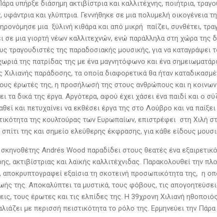
άρα υπήρξε διάσημη ακτιβίστρια και καλλιτέχνης, ποιήτρια, τραγ
 υφάντρια και γλύπτρια. Γεννήθηκε σε μια πολυμελή οικογένεια τη
ηρονόμησε μια ξύλινή κιθάρα και από μικρή παίζει, συνθέτει, τρ
ι σε μια γιορτή νέων καλλιτεχνών, ενώ παράλληλα στη χώρα της 
υς τραγουδιστές της παραδοσιακής μουσικής, για να καταγράψει τ
χωριά της πατρίδας της με ένα μαγνητόφωνο και ένα σημειωματάρι
ς Χιλιανής παράδοσης, τα οποία διαφορετικά θα ήταν καταδικασμέν
 τους έρωτές της, η προσήλωσή της στους ανθρώπους και η κοινων
ι τα δικά της έργα. Αργότερα, αφού έχει χάσει ένα παιδί και ο σ
αθεί και πετυχαίνει να εκθέσει έργα της στο Λούβρο και να παίξ
τικότητα της κουλτούρας των Ευρωπαίων, επιστρέφει στη Χιλή στή
 σπίτι της και σημείο ελεύθερης έκφρασης, για κάθε είδους μουσ
 σκηνοθέτης Andrés Wood παραδίδει στους θεατές ένα εξαιρετικό
ρης, ακτιβίστριας και λαϊκής καλλιτέχνιδας. Παρακολουθεί την π
ς, αποκρυπτογραφεί εξαίσια τη σκοτεινή προσωπικότητα της, η οπ
ής της. Αποκαλύπτει τα μυστικά, τους φόβους, τις απογοητεύσεις
εις, τους έρωτες και τις ελπίδες της. Η 39χρονη Χιλιανή ηθοποιός
αλιάζει με περισσή πειστικότητα το ρόλο της. Ερμηνεύει την Πάρα