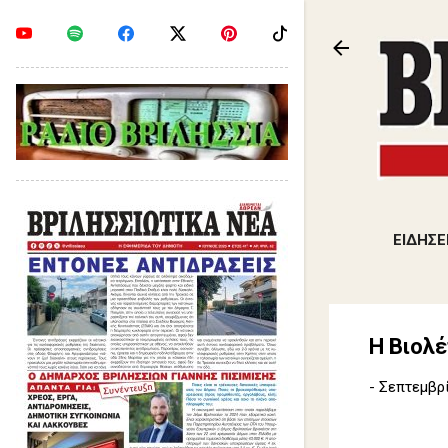
ΕΙΔΗΣΕ
Η Βιολέ
-
Σεπτεμβρί