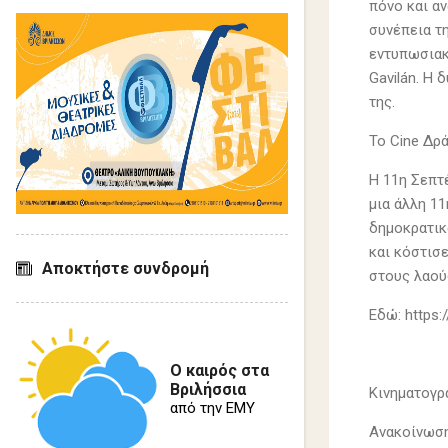
πόνο και αν
συνέπεια τ
εντυπωσιακ
Gavilán. Η 
της.
Το Cine Δρά
Η 11η Σεπτέ
μια άλλη 1
δημοκρατικ
και κόστισ
Αποκτήστε συνδρομή
στους λαού
Εδώ: https:
Ο καιρός στα
Βριλήσσια
Κινηματογρ
από την ΕΜΥ
Ανακοίνωσ