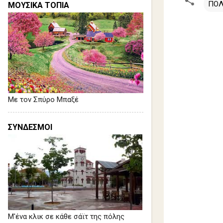
ΠΟΛ
ΜΟΥΣΙΚΑ ΤΟΠΙΑ
Σ
χ
ό
λ
ι
Με τον Σπύρο Μπαξέ
α
ΣΥΝΔΕΣΜΟΙ
Μ'ένα κλικ σε κάθε σάϊτ της πόλης