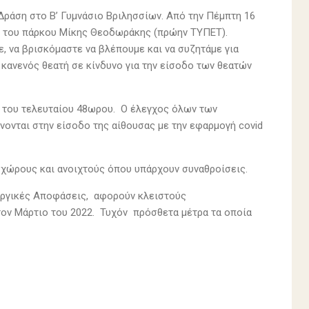
ράση στο Β’ Γυμνάσιο Βριλησσίων. Από την Πέμπτη 16
ς του πάρκου Μίκης Θεοδωράκης (πρώην ΤΥΠΕΤ).
, να βρισκόμαστε να βλέπουμε και να συζητάμε για
ωή κανενός θεατή σε κίνδυνο για την είσοδο των θεατών
ν του τελευταίου 48ωρου. Ο έλεγχος όλων των
νονται στην είσοδο της αίθουσας με την εφαρμογή covid
 χώρους και ανοιχτούς όπου υπάρχουν συναθροίσεις.
υργικές Αποφάσεις, αφορούν κλειστούς
τον Μάρτιο του 2022. Τυχόν πρόσθετα μέτρα τα οποία