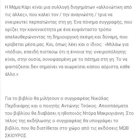
Η Μάμα Κάρι είναι μια συλλογή διηγημάτων «αλλοιώτικη από
τις άλλες», που καλεί τον / την αναγνώστη / τρια να
ονειρευτεί περπατώντας στη γη. Ένα πόνημα συγγραφής, που
ορίζει την κανονικότητα με ένα ευφάνταστο τρόπο
απελευθερώνοντας τη δημιουργική σκέψη και δύναμη, που
κρύβεται μέσα μας. Και, όπως λέει και ο ίδιος: «Μιλάω για
«πόδια», επειδή πιστεύω ότι η έννοια της ονειροπόλησης
είναι, στην ουσία, συνυφασμένη με το πάτημα στη γη. Το να
φαντάζεσαι δεν σημαίνει να αιωρείσαι κάπου αόριστα, κάθε
άλλο.»
Για το βιβλίο θα μιλήσουν ο συγγραφέας Νικόλας
Περδικάρης και ο ποιητής Αντώνης Τσόκος. Αποσπάσματα
του βιβλίου θα διαβάσει η ηθοποιός Ντόρα Μακρυγιάννη. Στο
τέλος της εκδήλωσης ο συγγραφέας θα υπογράψει το
βιβλίο, που θα διατίθεται στο χώρο από τις εκδόσεις ΜΩΒ
ΣΚΙΟΥΡΟΣ.