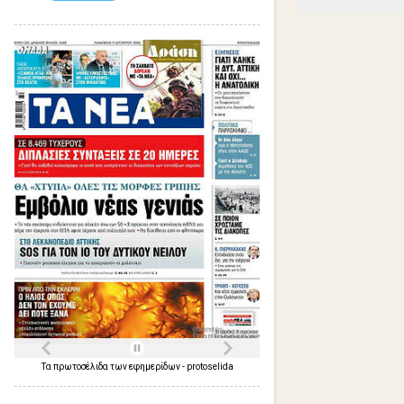
Τα
πρωτοσέλιδα
των
εφημερίδων
-
protoselida