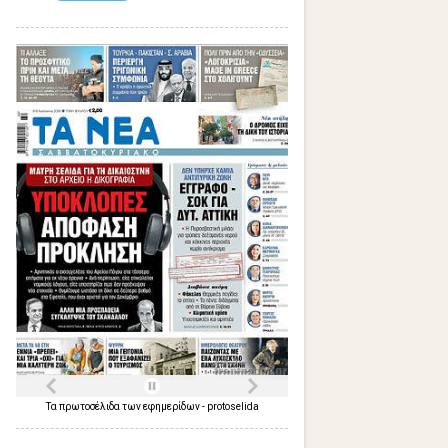
Τα
πρωτοσέλιδα
των
εφημερίδων
-
protoselida