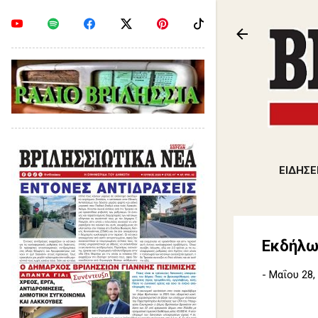
ΕΙΔΗΣΕ
Εκδήλωσ
-
Μαΐου 28,