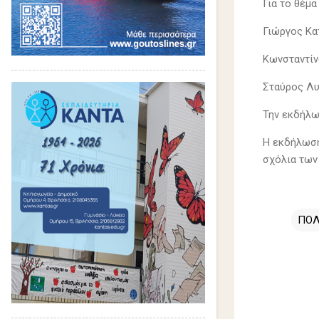
Για το θέμα
Γιώργος Κα
Κωνσταντίν
Σταύρος Λυ
Την εκδήλω
H εκδήλωση
σχόλια των
ΠΟΛ
Σ
χ
ό
λ