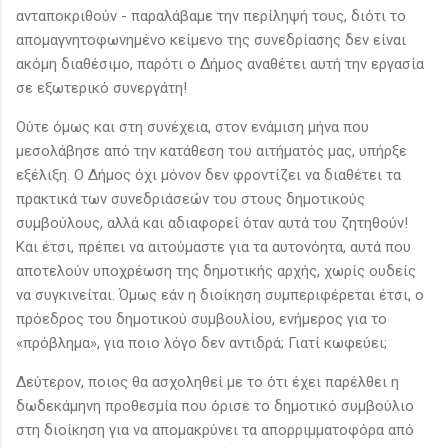
ανταποκριθούν - παραλάβαμε την περίληψή τους, διότι το
απομαγνητοφωνημένο κείμενο της συνεδρίασης δεν είναι
ακόμη διαθέσιμο, παρότι ο Δήμος αναθέτει αυτή την εργασία
σε εξωτερικό συνεργάτη!
Ούτε όμως και στη συνέχεια, στον ενάμιση μήνα που
μεσολάβησε από την κατάθεση του αιτήματός μας, υπήρξε
εξέλιξη. Ο Δήμος όχι μόνον δεν φροντίζει να διαθέτει τα
πρακτικά των συνεδριάσεών του στους δημοτικούς
συμβούλους, αλλά και αδιαφορεί όταν αυτά του ζητηθούν!
Και έτσι, πρέπει να αιτούμαστε για τα αυτονόητα, αυτά που
αποτελούν υποχρέωση της δημοτικής αρχής, χωρίς ουδείς
να συγκινείται. Όμως εάν η διοίκηση συμπεριφέρεται έτσι, ο
πρόεδρος του δημοτικού συμβουλίου, ενήμερος για το
«πρόβλημα», για ποιο λόγο δεν αντιδρά; Γιατί κωφεύει;
Δεύτερον, ποιος θα ασχοληθεί με το ότι έχει παρέλθει η
δωδεκάμηνη προθεσμία που όρισε το δημοτικό συμβούλιο
στη διοίκηση για να απομακρύνει τα απορριμματοφόρα από