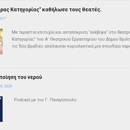
ρας Κατηγορίας" καθήλωσε τους θεατές.
2017
Με τεράστια επιτυχία και ανταπόκριση "ανέβηκε" στο θέατ
Κατηγορίας" του Α΄ Θεατρικού Εργαστηρίου του Δήμου Βριλη
τις δύο βραδιές απόλαυσαν κυριολεκτικά μία σπουδαία παρ
Κρίστι καθήλωσε τους θεατρόφιλους σε όλη τη διάρκειά του
ανατροπές και ένα μοναδικό φινάλε που απαντά σε όλα τα
έργο και τους έμειναν ανεξίτηλα στη μνήμη τους. Επρόκειτο
σπουδαία σκηνοθεσία της Τώνιας Σταυροπούλου που επί μακ
ποίηση του νερού
Θεατρικού Εργαστηρίου. Εξαιρετικές ερμηνείες κατέθεσαν 
5, 2026
Θεοδόσης, Άννα Αλεξανδράκη, Γιάννης Καρτερός, Δήμητρα Χ
Κατερίνα Χαραυγή , Κατερίνα Σταθάτου , Λουκί...
Podcast με τον Γ. Παναγόπουλο