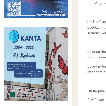
•
Λογοτε
•
Η αξιολόγη
Στέλλα Πιπε
Φουντουλάκ
Όσοι επιθυ
αντιπροσωπ
Όσοι επιθυ
αποσπάσματ
Για πληροφ
Διεύθυνση: