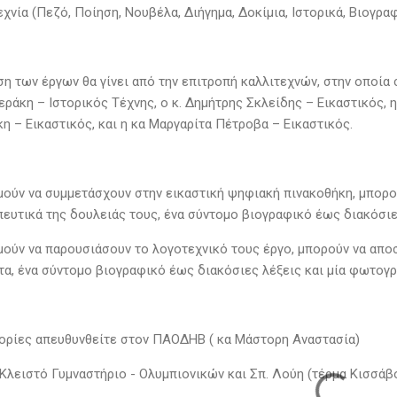
χνία (Πεζό, Ποίηση, Νουβέλα, Διήγημα, Δοκίμια, Ιστορικά, Βιογρα
ση των έργων θα γίνει από την επιτροπή καλλιτεχνών, στην οποία 
ράκη – Ιστορικός Τέχνης, ο κ. Δημήτρης Σκλείδης – Εικαστικός, 
η – Εικαστικός, και η κα Μαργαρίτα Πέτροβα – Εικαστικός.
μούν να συμμετάσχουν στην εικαστική ψηφιακή πινακοθήκη, μπορο
ευτικά της δουλειάς τους, ένα σύντομο βιογραφικό έως διακόσιε
μούν να παρουσιάσουν το λογοτεχνικό τους έργο, μπορούν να απο
α, ένα σύντομο βιογραφικό έως διακόσιες λέξεις και μία φωτογρ
ορίες απευθυνθείτε στον ΠΑΟΔΗΒ ( κα Μάστορη Αναστασία)
 Κλειστό Γυμναστήριο - Ολυμπιονικών και Σπ. Λούη (τέρμα Κισσάβο