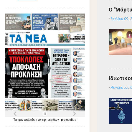
Ο "Μάρτυ
-
Ιουλίου 09, 
Ιδιωτικο
-
Αυγούστου 0
Τα
πρωτοσέλιδα
των
εφημερίδων
-
protoselida