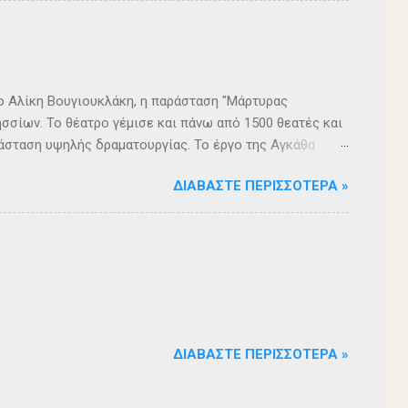
ρο Αλίκη Βουγιουκλάκη, η παράσταση "Μάρτυρας
σσίων. Το θέατρο γέμισε και πάνω από 1500 θεατές και
άσταση υψηλής δραματουργίας. Το έργο της Αγκάθα
. Η σασπένς, το μυστήριο, η πλοκή, οι μεγάλες
ΔΙΑΒΆΣΤΕ ΠΕΡΙΣΣΌΤΕΡΑ »
 ερωτήματα, σημάδεψαν όλους όσους παρακολούθησαν το
 για μία αναμφισβήτητα δυνατή παράσταση. Με τη
ρά σειρά ετών είναι υπεύθυνη του Α΄ Δημοτικού
οι ηθοποιοί: Αλέξανδρος Γεωργίου, Αλέξανδρος
ίου, Ευριπίδης Τσαούσογλου, Θοδωρής Σκληρός ,
ΔΙΑΒΆΣΤΕ ΠΕΡΙΣΣΌΤΕΡΑ »