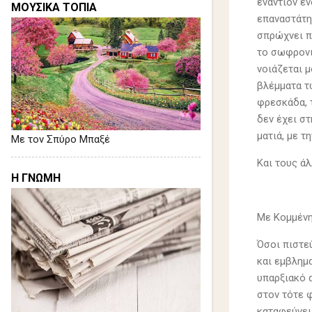
εναντίον ε
ΜΟΥΣΙΚΑ ΤΟΠΙΑ
επαναστάτη.
σπρώχνει πρ
το σωφρονισ
νοιάζεται μ
βλέμματα τ
φρεσκάδα, τ
δεν έχει στ
ματιά, με τ
Με τον Σπύρο Μπαξέ
Και τους άλ
Η ΓΝΩΜΗ
Με Κομμένη 
Όσοι πιστε
και εμβλημ
υπαρξιακό 
στον τότε 
καταφεύγει