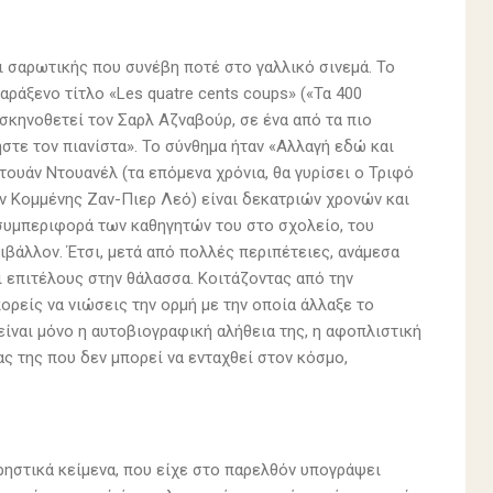
αι σαρωτικής που συνέβη ποτέ στο γαλλικό σινεμά. Το
αράξενο τίτλο «Les quatre cents coups» («Τα 400
σκηνοθετεί τον Σαρλ Αζναβούρ, σε ένα από τα πιο
στε τον πιανίστα». Το σύνθημα ήταν «Αλλαγή εδώ και
τουάν Ντουανέλ (τα επόμενα χρόνια, θα γυρίσει ο Τριφό
ν Κομμένης Ζαν-Πιερ Λεό) είναι δεκατριών χρονών και
ή συμπεριφορά των καθηγητών του στο σχολείο, του
ιβάλλον. Έτσι, μετά από πολλές περιπέτειες, ανάμεσα
 επιτέλους στην θάλασσα. Κοιτάζοντας από την
πορείς να νιώσεις την ορμή με την οποία άλλαξε το
ν είναι μόνο η αυτοβιογραφική αλήθεια της, η αφοπλιστική
ς της που δεν μπορεί να ενταχθεί στον κόσμο,
ρηστικά κείμενα, που είχε στο παρελθόν υπογράψει