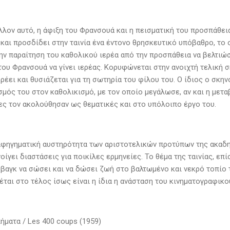
λλον αυτό, η άφιξη του Φρανσουά και η πεισματική του προσπάθει
 και προσδίδει στην ταινία ένα έντονο θρησκευτικό υπόβαθρο, το 
την παραίτηση του καθολικού ιερέα από την προσπάθεια να βελτιώ
του Φρανσουά να γίνει ιερέας. Κορυφώνεται στην ανοιχτή τελική σ
ρέει και θυσιάζεται για τη σωτηρία του φίλου του. Ο ίδιος ο σκη
μός του στον καθολικισμό, με τον οποίο μεγάλωσε, αν και η μετα
ες τον ακολούθησαν ως θεματικές και στο υπόλοιπο έργο του.
αφηγηματική αυστηρότητα των αριστοτελικών προτύπων της ακαδη
οίγει διαστάσεις για ποικίλες ερμηνείες. Το θέμα της ταινίας, επί
 βαγκ να σώσει και να δώσει ζωή στο βαλτωμένο και νεκρό τοπίο 
έται στο τέλος ίσως είναι η ίδια η ανάσταση του κινηματογραφικο
ήματα / Les 400 coups (1959)