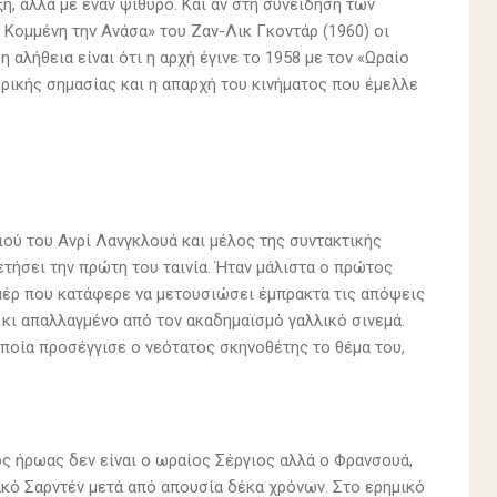
, αλλά με έναν ψίθυρο. Και αν στη συνείδηση των
 Κομμένη την Ανάσα» του Ζαν-Λικ Γκοντάρ (1960) οι
η αλήθεια είναι ότι η αρχή έγινε το 1958 με τον «Ωραίο
ορικής σημασίας και η απαρχή του κινήματος που έμελλε
ού του Ανρί Λανγκλουά και μέλος της συντακτικής
ετήσει την πρώτη του ταινία. Ήταν μάλιστα ο πρώτος
ομέρ που κατάφερε να μετουσιώσει έμπρακτα τις απόψεις
 κι απαλλαγμένο από τον ακαδημαϊσμό γαλλικό σινεμά.
ποία προσέγγισε ο νεότατος σκηνοθέτης το θέμα του,
ός ήρωας δεν είναι ο ωραίος Σέργιος αλλά ο Φρανσουά,
ακό Σαρντέν μετά από απουσία δέκα χρόνων. Στο ερημικό