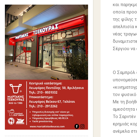
και παρηκμ
οποία προο
της φίλης 
απελπισία 
νέας τραγω
δυναμιτιστε
Σέργιου να 
Ο Σαμπρόλ 
υπονομεύσε
«κινηματογρ
τον φυσικό 
Με τη βοήθ
αμεσότητα 
Το Σαρντέν 
ερημιάς κο
ανέμελα στ