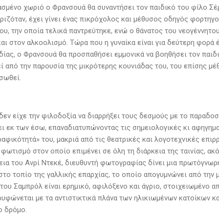
ασμένο χωριό ο Φρανσουά θα συναντήσει τον παιδικό του φίλο Σέργ
ριζόταν, έχει γίνει ένας πικρόχολος και μέθυσος οδηγός φορτηγο
του, την οποία τελικά παντρεύτηκε, ενώ ο θάνατος του νεογέννητ
και στον αλκοολισμό. Τώρα που η γυναίκα είναι για δεύτερη φορά
δίας, ο Φρανσουά θα προσπαθήσει εμμονικά να βοηθήσει τον παιδ
ί από την παρουσία της μικρότερης κουνιάδας του, του επίσης μέ
σωθεί.
δεν είχε την φιλοδοξία να διαρρήξει τους δεσμούς με το παραδοσ
ι εκ των έσω, επαναδιατυπώνοντας τις σημειολογικές κι αφηγημα
αφικότητά» του, μακριά από τις θεατρικές και λογοτεχνικές επιρ
φωτισμό στον οποίο επιμένει σε όλη τη διάρκεια της ταινίας, ακό
εια του Ανρί Ντεκέ, διευθυντή φωτογραφίας δίνει μια πρωτόγνωρ
στο τοπίο της γαλλικής επαρχίας, το οποίο απογυμνώνει από την μ
του Σαμπρόλ είναι ερημικό, αφιλόξενο και άγριο, στοιχειωμένο α
ρυφώνεται με τα αντιστικτικά πλάνα των ηλικιωμένων κατοίκων κ
ο δρόμο.