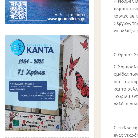
H Nουβέλ B
περισσότερ
ταινίες με 
Σέργιο», τη
να αλλάξει 
Ο Ωραίος Σέ
Ο Σαμπρόλ 
ομάδας των
από την πα
και το συλ
Το φιλμ εν
αλλά κυρίω
Ο τίτλος τ
ένας νεαρό