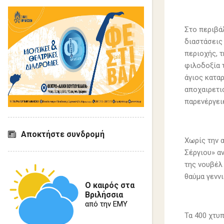
Στο περιβά
διαστάσεις
περιοχής, 
φιλοδοξία 
άγιος καταρ
αποχαιρετισ
παρενέργει
Αποκτήστε συνδρομή
Χωρίς την 
Σέργιου» αν
της νουβέλ
θαύμα γεννι
Ο καιρός στα
Βριλήσσια
από την ΕΜΥ
Τα 400 χτυπ