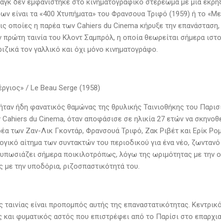
αγκ δεν εμφανίστηκε στο κινηματογραφικό στερέωμα με μια έκρηξη
ων είναι τα «400 Χτυπήματα» του Φρανσουα Τριφό (1959) ή το «Με
τις οποίες η παρέα των Cahiers du Cinema κήρυξε την επανάσταση, 
ν πρώτη ταινία του Κλοντ Σαμπρόλ, η οποία θεωρείται σήμερα ιστ
ριζικά τον γαλλικό και όχι μόνο κινηματογράφο.
ργιος» / Le Beau Serge (1958)
ήταν ήδη φανατικός θαμώνας της θρυλικής Ταινιοθήκης του Παρισι
 Cahiers du Cinema, όταν αποφάσισε σε ηλικία 27 ετών να σκηνοθ
ρέα των Ζαν-Λικ Γκοντάρ, Φρανσουά Τριφό, Ζακ Ριβέτ και Ερίκ Ρ
λογικό αίτημα των συντακτών του περιοδικού για ένα νέο, ζωντανό
τυπωσιάζει σήμερα ποικιλοτρόπως, λόγω της ωριμότητας με την ο
ς με την υποδόρια, ριζοσπαστικότητά του.
ης ταινίας είναι προπομπός αυτής της επαναστατικότητας. Κεντρικ
ς και φυματικός αστός που επιστρέφει από το Παρίσι στο επαρχι