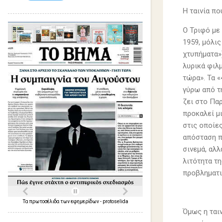
Η ταινία πο
Ο Τριφό με 
1959, μόλις
χτυπήματα»
λυρικά φιλ
τώρα». Τα «
γύρω από τ
ζει στο Παρ
προκαλεί μι
στις οποίε
απόσταση πο
σινεμά, αλλ
λιτότητα τ
προβληματι
Τα
πρωτοσέλιδα
των
εφημερίδων
-
protoselida
Όμως η ται