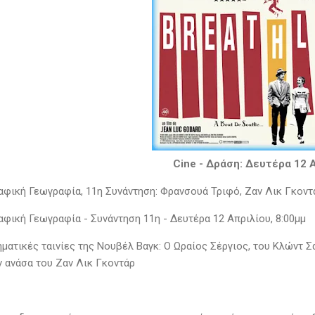
Cine - Δράση: Δευτέρα 12 
αφική Γεωγραφία, 11η Συνάντηση: Φρανσουά Τριφό, Ζαν Λικ Γκοντ
αφική Γεωγραφία - Συνάντηση 11η - Δευτέρα 12 Απριλίου, 8:00μμ
ηματικές ταινίες της Νουβέλ Βαγκ: Ο Ωραίος Σέργιος, του Κλώντ 
ν ανάσα του Ζαν Λικ Γκοντάρ