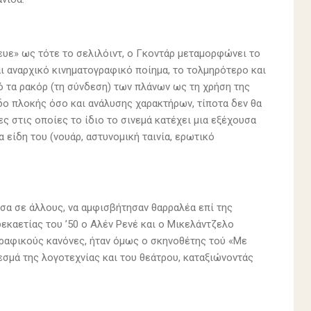
υε» ως τότε το σελιλόιντ, ο Γκοντάρ μεταμορφώνει το
αι αναρχικό κινηματογραφικό ποίημα, το τολμηρότερο και
ό τα ρακόρ (τη σύνδεση) των πλάνων ως τη χρήση της
εδο πλοκής όσο και ανάλυσης χαρακτήρων, τίποτα δεν θα
ίες στις οποίες το ίδιο το σινεμά κατέχει μια εξέχουσα
 είδη του (νουάρ, αστυνομική ταινία, ερωτικό
σα σε άλλους, να αμφισβήτησαν θαρραλέα επί της
εκαετίας του ’50 ο Αλέν Ρενέ και ο Μικελάντζελο
γραφικούς κανόνες, ήταν όμως ο σκηνοθέτης τού «Με
σμά της λογοτεχνίας και του θεάτρου, καταξιώνοντάς