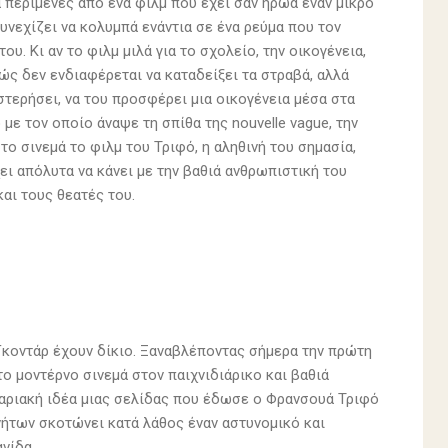
 περίμενες από ένα φιλμ που έχει σαν ήρωα έναν μικρό
συνεχίζει να κολυμπά ενάντια σε ένα ρεύμα που τον
υ. Κι αν το φιλμ μιλά για το σχολείο, την οικογένεια,
θώς δεν ενδιαφέρεται να καταδείξει τα στραβά, αλλά
στερήσει, να του προσφέρει μια οικογένεια μέσα στα
ε τον οποίο άναψε τη σπίθα της nouvelle vague, την
ο σινεμά το φιλμ του Τριφό, η αληθινή του σημασία,
χει απόλυτα να κάνει με την βαθιά ανθρωπιστική του
αι τους θεατές του.
 Γκοντάρ έχουν δίκιο. Ξαναβλέποντας σήμερα την πρώτη
ο μοντέρνο σινεμά στον παιχνιδιάρικο και βαθιά
ναριακή ιδέα μιας σελίδας που έδωσε ο Φρανσουά Τριφό
νήτων σκοτώνει κατά λάθος έναν αστυνομικό και
νίδα.