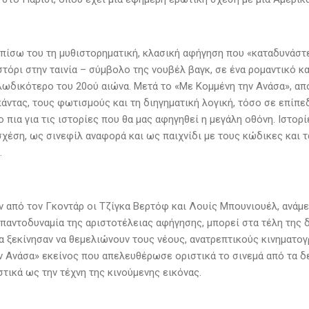
πίσω του τη μυθιστορηματική, κλασική αφήγηση που «καταδυνάστε
τόρι στην ταινία – σύμβολο της νουβέλ βαγκ, σε ένα ρομαντικό κ
λωδικότερο του 20ού αιώνα. Μετά το «Με Κομμένη την Ανάσα», απ
πάντας, τους φωτισμούς και τη διηγηματική λογική, τόσο σε επίπ
ιο πια για τις ιστορίες που θα μας αφηγηθεί η μεγάλη οθόνη. Ιστορ
χέση, ως σινεφίλ αναφορά και ως παιχνίδι με τους κώδικες και τα
.
ν από τον Γκοντάρ οι Τζίγκα Βερτόφ και Λουίς Μπουνιουέλ, ανάμε
 παντοδυναμία της αριστοτέλειας αφήγησης, μπορεί στα τέλη της δ
να ξεκίνησαν να θεμελιώνουν τους νέους, ανατρεπτικούς κινηματο
ν Ανάσα» εκείνος που απελευθέρωσε οριστικά το σινεμά από τα δε
τικά ως την τέχνη της κινούμενης εικόνας.