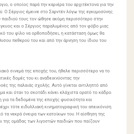
ιο, ο οποίος παρά την καριέρα του αρχιτέκτονα για την
ύ. Ο Σέργιος έμεινε στο Σαρντέν λόγω της εγκυμοσύνης
ου παιδιού τους τον ώθησε ακόμη περισσότερο στην
 έγκυος και ο Σέργιος παραλυμένος από τον φόβο μιας
ικό του φίλο να ορθοποδήσει, η κατάσταση όμως θα
θυσου πεθερού του και από την άρνηση του ίδιου του
ιακό σινεμά της εποχής του, ήθελε περισσότερο να το
τικές δομές του κι αναδεικνύοντας την
ροές της παλαιάς σχολής. Αυτό γίνεται αντιληπτό από
μα και όταν το σκοτάδι κάνει ελάχιστα ορατό το κάδρο.
η για τα δεδομένα της εποχής φυσικότητα και
έχρι τότε ειδυλλιακή κινηματογραφική του απεικόνιση.
πό τα νεκρά όνειρα των κατοίκων του. Η αίσθηση της
αι της ομάδας των λιγοστών παιδιών που παίζουν