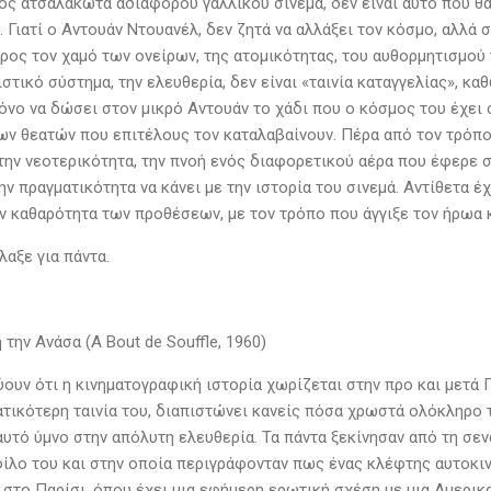
νός ατσαλάκωτα αδιάφορου γαλλικού σινεμά, δεν είναι αυτό που θα
 Γιατί ο Αντουάν Ντουανέλ, δεν ζητά να αλλάξει τον κόσμο, αλλά 
ος τον χαμό των ονείρων, της ατομικότητας, του αυθορμητισμού το
τικό σύστημα, την ελευθερία, δεν είναι «ταινία καταγγελίας», κα
όνο να δώσει στον μικρό Αντουάν το χάδι που ο κόσμος του έχει 
ων θεατών που επιτέλους τον καταλαβαίνουν. Πέρα από τον τρόπο μ
ην νεοτερικότητα, την πνοή ενός διαφορετικού αέρα που έφερε στ
ην πραγματικότητα να κάνει με την ιστορία του σινεμά. Αντίθετα έ
ην καθαρότητα των προθέσεων, με τον τρόπο που άγγιξε τον ήρωα κ
λαξε για πάντα.
την Ανάσα (A Bout de Souffle, 1960)
ύουν ότι η κινηματογραφική ιστορία χωρίζεται στην προ και μετά
ατικότερη ταινία του, διαπιστώνει κανείς πόσα χρωστά ολόκληρο τ
αυτό ύμνο στην απόλυτη ελευθερία. Τα πάντα ξεκίνησαν από τη σε
φίλο του και στην οποία περιγράφονταν πως ένας κλέφτης αυτοκι
 στο Παρίσι, όπου έχει μια εφήμερη ερωτική σχέση με μια Αμερικα