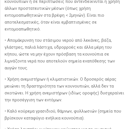
κουνουπιών ή σε περιπτώσεις που αντενδείκνυται η χρήση
άλλων προστατευτικών μέσων (όπως χρήση
εντομοαπωθητικών στα βρέφη < 2μηνών). Είναι πιο
αποτελεσματικές, όταν είναι εμβαπτισμένες σε
εντομοαπωθητικό.
• Απομάκρυνση του στάσιμου νερού από λεκάνες, βάζα,
γλάστρες, παλιά λάστιχα, υδρορροές και άλλα μέρη του
κήπου, ώστε να μην έχουν πρόσβαση τα κουνούπια σε
λιμνάζοντα νερά που αποτελούν σημεία εναπόθεσης των
αυγών τους.
• Χρήση ανεμιστήρων ή κλιματιστικών. Ο δροσερός αέρας
μειώνει τη δραστηριότητα των κουνουπιών, αλλά δεν τα
σκοτώνει. Η χρήση ανεμιστήρων (ιδίως οροφής) δυσχεραίνει
την προσέγγιση των εντόμων.
• Καλό κούρεμα γρασιδιού, θάμνων, φυλλωσιών (σημεία που
βρίσκουν καταφύγιο ενήλικα κουνούπια).