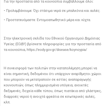
Για την προστασία από τα κουνούπια συμβάλλουμε όλοι:
• Προλαμβάνουμε: Όχι στάσιμα νερά σε μπαλκόνια και αυλές.
• Προστατευόμαστε: Εντομοαπωθητικό μέρα και νύχτα.
Στην ηλεκτρονική σελίδα του Εθνικού Οργανισμού Δημόσιας
Υγείας (ΕΟΔΥ) βρίσκετε πληροφορίες για την προστασία από
τα κουνούπια, https://eody.gov.gr/disease/koynoypia/
Η συνεισφορά των πολιτών στην καταπολέμηση μπορεί να
είναι σημαντική, δεδομένου ότι υπάρχουν αναρίθμητοι χώροι
που μπορούν να μετατραπούν σε εστίες αναπαραγωγής
κουνουπιών, όπως πλημμυρισμένα υπόγεια, ανοικτές
δεξαμενές, δοχεία κάθε τύπου, όπως πιατάκια από γλάστρες,
διαρροές νερού ή ανοιχτά φρεάτια σε εσωτερικές αυλές,
κλπ.