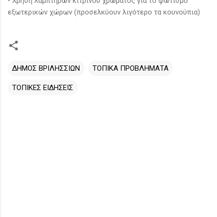
• Χρήση λαμπτήρων κίτρινου χρώματος για το φωτισμό
εξωτερικών χώρων (προσελκύουν λιγότερο τα κουνούπια)
ΔΗΜΟΣ ΒΡΙΛΗΣΣΙΩΝ
ΤΟΠΙΚΑ ΠΡΟΒΛΗΜΑΤΑ
ΤΟΠΙΚΕΣ ΕΙΔΗΣΕΙΣ
Σ
χ
ό
λ
ι
α