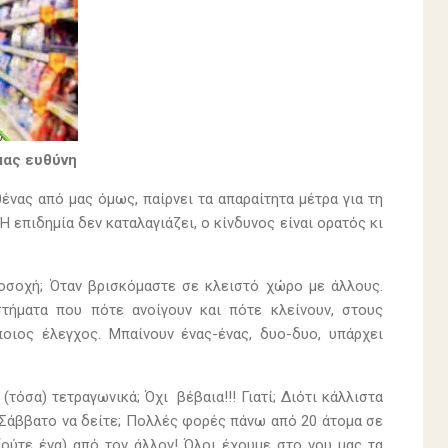
μας ευθύνη
θένας από μας όμως, παίρνει τα απαραίτητα μέτρα για τη
 Η επιδημία δεν καταλαγιάζει, ο κίνδυνος είναι ορατός κι
ροσοχή; Όταν βρισκόμαστε σε κλειστό χώρο με άλλους.
τήματα που πότε ανοίγουν και πότε κλείνουν, στους
ποιος έλεγχος. Μπαίνουν ένας-ένας, δυο-δυο, υπάρχει
τόσα) τετραγωνικά; Όχι βέβαια!!! Γιατί; Διότι κάλλιστα
 Σάββατο να δείτε; Πολλές φορές πάνω από 20 άτομα σε
(ούτε ένα) από τον άλλον! Όλοι έχουμε στο νου μας τα