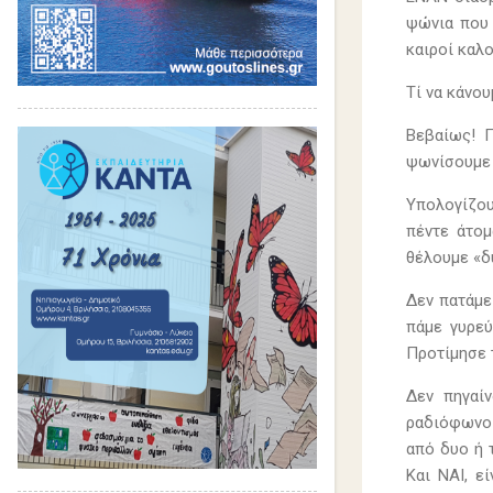
ψώνια που 
καιροί καλ
Τί να κάνο
Βεβαίως! 
ψωνίσουμε 
Υπολογίζου
πέντε άτομ
θέλουμε «δ
Δεν πατάμε
πάμε γυρεύ
Προτίμησε 
Δεν πηγαί
ραδιόφωνο!
από δυο ή τ
Και ΝΑΙ, ε