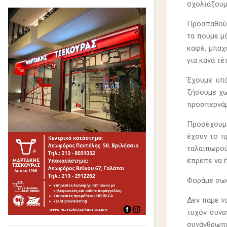
σχολιάζουμ
Προσπαθούμ
τα πούμε μ
καφέ, μπαχ
για κανά τέ
Έχουμε υπό
ζήσουμε χω
προσπερνάμ
Προσέχουμε
έχουν το π
ταλαιπωρού
έπρεπε να 
Φοράμε σωστ
Δεν πάμε ν
τυχόν συνα
συνάνθρωπο