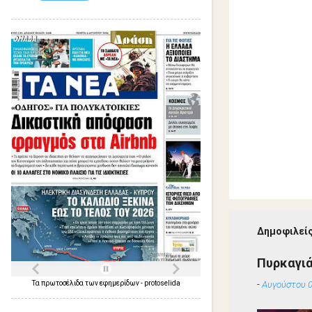
Δημοφιλείς
Πυρκαγιά
-
Αυγούστου 0
Τα
πρωτοσέλιδα
των
εφημερίδων
-
protoselida