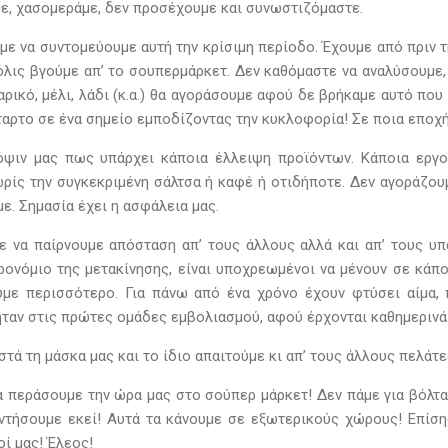
ε, χασομεράμε, δεν προσέχουμε και συνωστιζόμαστε.
ε να συντομεύουμε αυτή την κρίσιμη περίοδο. Έχουμε από πριν τη
όλις βγούμε απ’ το σουπερμάρκετ. Δεν καθόμαστε να αναλύσουμε,
αρικό, μέλι, λάδι (κ.α.) θα αγοράσουμε αφού δε βρήκαμε αυτό π
ταρτο σε ένα σημείο εμποδίζοντας την κυκλοφορία! Σε ποια εποχή
ψιν μας πως υπάρχει κάποια έλλειψη προϊόντων. Κάποια εργο
ρίς την συγκεκριμένη σάλτσα ή καφέ ή οτιδήποτε. Δεν αγοράζουμ
ε. Σημασία έχει η ασφάλεια μας.
 να παίρνουμε απόσταση απ’ τους άλλους αλλά και απ’ τους υπα
ρονόμιο της μετακίνησης, είναι υποχρεωμένοι να μένουν σε κάπο
με περισσότερο. Για πάνω από ένα χρόνο έχουν φτύσει αίμα,
ήταν στις πρώτες ομάδες εμβολιασμού, αφού έρχονται καθημεριν
ά τη μάσκα μας και το ίδιο απαιτούμε κι απ’ τους άλλους πελάτε
α περάσουμε την ώρα μας στο σούπερ μάρκετ! Δεν πάμε για βόλτα
ντήσουμε εκεί! Αυτά τα κάνουμε σε εξωτερικούς χώρους! Επίσ
ί μας! Έλεος!