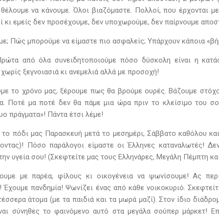
θέλουμε να κάνουμε. Όλοι βιαζόμαστε. Πολλοί, που έρχονται με
οί κι εμείς δεν προσέχουμε, δεν υποχωρούμε, δεν παίρνουμε αποσ
υμε; Πώς μπορούμε να είμαστε πιο ασφαλείς; Υπάρχουν κάποια «βή
Πρώτα από όλα συνειδητοποιούμε πόσο δύσκολη είναι η κατάσ
χωρίς ξεγνοιασιά κι ανεμελιά αλλά με προσοχή!
με το χρόνο μας, ξέρουμε πως θα βρούμε ουρές. Βάζουμε στόχ
α. Ποτέ μα ποτέ δεν θα πάμε μια ώρα πριν το κλείσιμο του σού
υο πράγματα»! Πάντα έτσι λέμε!
 το πόδι μας Παρασκευή μετά το μεσημέρι, Σάββατο καθόλου και
οντας)! Πόσο παράλογοι είμαστε οι Έλληνες καταναλωτές! Δε
την υγεία σου! (Σκεφτείτε μας τους Ελληνάρες, Μεγάλη Πέμπτη κα
νουμε με παρέα, φίλους κι οικογένεια να ψωνίσουμε! Ας περ
 Έχουμε πανδημία! Ψωνίζει ένας από κάθε νοικοκυριό. Σκεφτείτε
έσσερα άτομα (με τα παιδιά και τα μωρά μαζί). Στον ίδιο διάδρομ
ίναι σύνηθες το φαινόμενο αυτό στα μεγάλα σούπερ μάρκετ! Ε