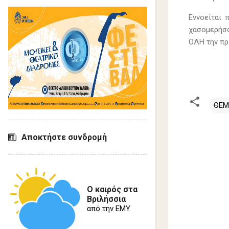
Εννοείται 
χασομερήσο
ΟΛΗ την προ
ΘΕΜ
Σ
Αποκτήστε συνδρομή
χ
ό
λ
Ο καιρός στα
ι
Βριλήσσια
α
από την ΕΜΥ