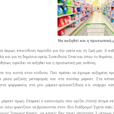
Να αυξηθεί και η προσωπική 
ια άκρως επικίνδυνη περίοδο για την υγεία και τη ζωή μας. Ο κα
λά και για τη δημόσια υγεία; Συνειδητά; Όταν και όπου το θυμάται;
 Μήπως οφείλει να αυξηθεί και η προσωπική μας ευθύνη;
τε πιο κοντά στον κίνδυνο; Πού πρέπει να έχουμε αυξημένη π
α μέσα μαζικής μεταφοράς και στα σούπερ μάρκετ. Στα κατασ
στα φαρμακεία, στα μίνι μάρκετ-ψιλικατζίδικα κ.α. υπάρχει κά
μάρκετ όμως; Επαρκεί ο κανονισμός που ορίζει (τόσα) άτομα σε (
οι όσοι ψωνίζουν να βρίσκονται στον ίδιο διάδρομο! Έχετε πάει
ομο! Τραγικό! Κανείς, μα κανείς δεν τηρεί απόσταση 2 μέτρων 