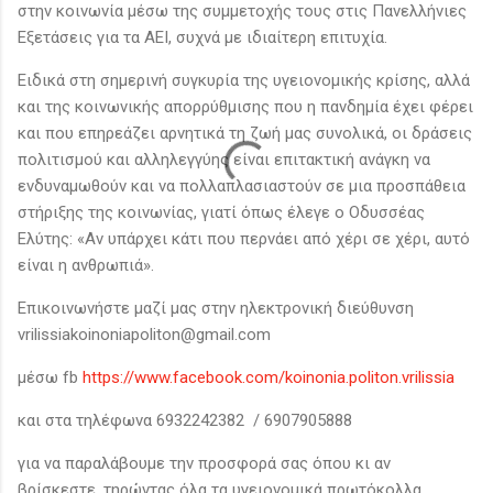
στην κοινωνία μέσω της συμμετοχής τους στις Πανελλήνιες
Εξετάσεις για τα ΑΕΙ, συχνά με ιδιαίτερη επιτυχία.
Ειδικά στη σημερινή συγκυρία της υγειονομικής κρίσης, αλλά
και της κοινωνικής απορρύθμισης που η πανδημία έχει φέρει
και που επηρεάζει αρνητικά τη ζωή μας συνολικά, οι δράσεις
πολιτισμού και αλληλεγγύης είναι επιτακτική ανάγκη να
ενδυναμωθούν και να πολλαπλασιαστούν σε μια προσπάθεια
στήριξης της κοινωνίας, γιατί όπως έλεγε ο Οδυσσέας
Ελύτης: «Αν υπάρχει κάτι που περνάει από χέρι σε χέρι, αυτό
είναι η ανθρωπιά».
Επικοινωνήστε μαζί μας στην ηλεκτρονική διεύθυνση
vrilissiakoinoniapoliton@gmail.com
μέσω fb
https://www.facebook.com/koinonia.politon.vrilissia
και στα τηλέφωνα 6932242382 / 6907905888
για να παραλάβουμε την προσφορά σας όπου κι αν
βρίσκεστε, τηρώντας όλα τα υγειονομικά πρωτόκολλα.