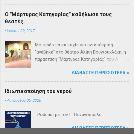
Ο "Μάρτυρας Κατηγορίας" καθήλωσε τους
θεατές.
-
Ιουλίου 09, 2017
Με τεράστια επιτυχία και ανταπόκριση
"ανέβηκε" στο θέατρο Αλίκη Βουγιουκλάκη, η
παράσταση "Μάρτυρας Κατηγορίας" του Α΄
Θεατρικού Εργαστηρίου του Δήμου
ΔΙΑΒΆΣΤΕ ΠΕΡΙΣΣΌΤΕΡΑ »
Βριλησσίων. Το θέατρο γέμισε και πάνω από
1500 θεατές και τις δύο βραδιές απόλαυσαν
κυριολεκτικά μία σπουδαία παράσταση
Ιδιωτικοποίηση του νερού
υψηλής δραματουργίας. Το έργο της Αγκάθα
-
Αυγούστου 05, 2026
Κρίστι καθήλωσε τους θεατρόφιλους σε όλη
τη διάρκειά του. Η σασπένς, το μυστήριο, η
Podcast με τον Γ. Παναγόπουλο
πλοκή, οι μεγάλες ανατροπές και ένα
μοναδικό φινάλε που απαντά σε όλα τα
ΔΙΑΒΆΣΤΕ ΠΕΡΙΣΣΌΤΕΡΑ »
ερωτήματα, σημάδεψαν όλους όσους