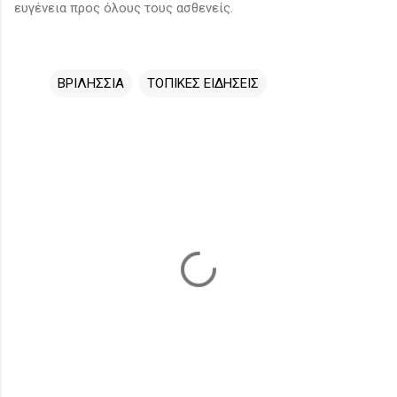
ευγένεια προς όλους τους ασθενείς.
ΒΡΙΛΗΣΣΙΑ
ΤΟΠΙΚΕΣ ΕΙΔΗΣΕΙΣ
Σ
χ
ό
λ
ι
α