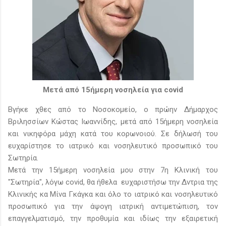
Μετά από 15ήμερη νοσηλεία για covid
Βγήκε χθες από το Νοσοκομείο, ο πρώην Δήμαρχος
Βριλησσίων Κώστας Ιωαννίδης, μετά από 15ήμερη νοσηλεία
και νικηφόρα μάχη κατά του κορωνοιού. Σε δήλωσή του
ευχαρίστησε το ιατρικό και νοσηλευτικό προσωπικό του
Σωτηρία.
Μετά την 15ήμερη νοσηλεία μου στην 7η Κλινική του
"Σωτηρία", λόγω covid, θα ήθελα ευχαριστήσω την Δντρια της
Κλινικής κα Μίνα Γκάγκα και όλο το ιατρικό και νοσηλευτικό
προσωπικό για την άψογη ιατρική αντιμετώπιση, τον
επαγγελματισμό, την προθυμία και ιδίως την εξαιρετική