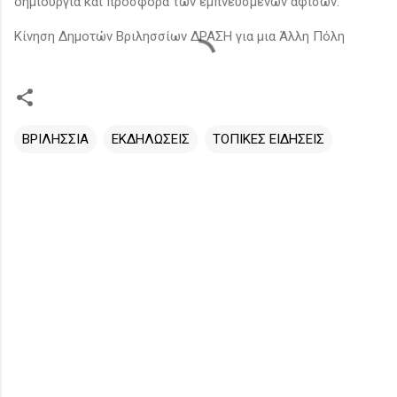
δημιουργία και προσφορά των εμπνευσμένων αφισών.
Κίνηση Δημοτών Βριλησσίων ΔΡΑΣΗ για μια Άλλη Πόλη
ΒΡΙΛΗΣΣΙΑ
ΕΚΔΗΛΩΣΕΙΣ
ΤΟΠΙΚΕΣ ΕΙΔΗΣΕΙΣ
Σ
χ
ό
λ
ι
α