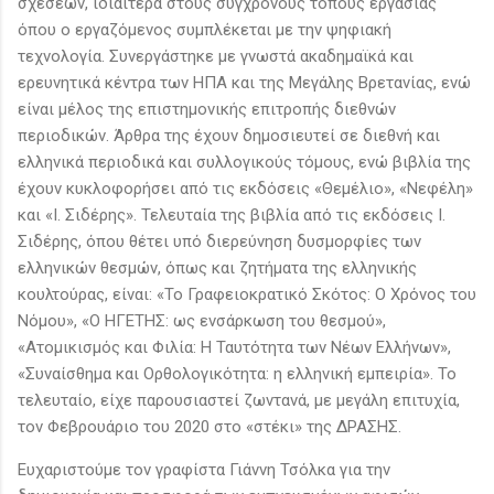
σχέσεων, ιδιαίτερα στους σύγχρονους τόπους εργασίας
όπου ο εργαζόμενος συμπλέκεται με την ψηφιακή
τεχνολογία. Συνεργάστηκε με γνωστά ακαδημαϊκά και
ερευνητικά κέντρα των ΗΠΑ και της Μεγάλης Βρετανίας, ενώ
είναι μέλος της επιστημονικής επιτροπής διεθνών
περιοδικών. Άρθρα της έχουν δημοσιευτεί σε διεθνή και
ελληνικά περιοδικά και συλλογικούς τόμους, ενώ βιβλία της
έχουν κυκλοφορήσει από τις εκδόσεις «Θεμέλιο», «Νεφέλη»
και «Ι. Σιδέρης». Τελευταία της βιβλία από τις εκδόσεις Ι.
Σιδέρης, όπου θέτει υπό διερεύνηση δυσμορφίες των
ελληνικών θεσμών, όπως και ζητήματα της ελληνικής
κουλτούρας, είναι: «Το Γραφειοκρατικό Σκότος: Ο Χρόνος του
Νόμου», «Ο ΗΓΕΤΗΣ: ως ενσάρκωση του θεσμού»,
«Ατομικισμός και Φιλία: Η Ταυτότητα των Νέων Ελλήνων»,
«Συναίσθημα και Ορθολογικότητα: η ελληνική εμπειρία». Το
τελευταίο, είχε παρουσιαστεί ζωντανά, με μεγάλη επιτυχία,
τον Φεβρουάριο του 2020 στο «στέκι» της ΔΡΑΣΗΣ.
Ευχαριστούμε τον γραφίστα Γιάννη Τσόλκα για την