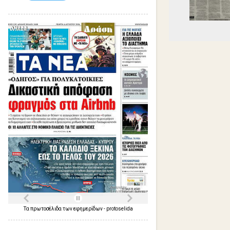
Τα
πρωτοσέλιδα
των
εφημερίδων
-
protoselida