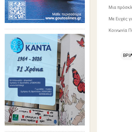
Μια πρόσκλ
Με Ευχές γι
Κοινωνία Π
ΒΡΙ
Σ
χ
ό
λ
ι
α