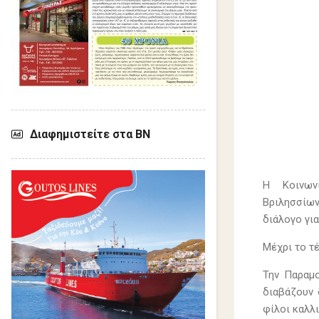
Διαφημιστείτε στα ΒΝ
Η Κοινων
Βριλησσίων
διάλογο γι
Μέχρι το τ
Την Παραμ
διαβάζουν 
φίλοι καλλ