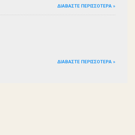
ΔΙΑΒΆΣΤΕ ΠΕΡΙΣΣΌΤΕΡΑ »
 ερωτήματα, σημάδεψαν όλους όσους παρακολούθησαν το
 για μία αναμφισβήτητα δυνατή παράσταση. Με τη
ρά σειρά ετών είναι υπεύθυνη του Α΄ Δημοτικού
οι ηθοποιοί: Αλέξανδρος Γεωργίου, Αλέξανδρος
ίου, Ευριπίδης Τσαούσογλου, Θοδωρής Σκληρός ,
ΔΙΑΒΆΣΤΕ ΠΕΡΙΣΣΌΤΕΡΑ »