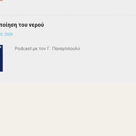
ανατροπές και ένα μοναδικό φινάλε που απαντά σε όλα τα
έργο και τους έμειναν ανεξίτηλα στη μνήμη τους. Επρόκειτο
σπουδαία σκηνοθεσία της Τώνιας Σταυροπούλου που επί μακ
ποίηση του νερού
Θεατρικού Εργαστηρίου. Εξαιρετικές ερμηνείες κατέθεσαν 
5, 2026
Θεοδόσης, Άννα Αλεξανδράκη, Γιάννης Καρτερός, Δήμητρα Χ
Κατερίνα Χαραυγή , Κατερίνα Σταθάτου , Λουκί...
Podcast με τον Γ. Παναγόπουλο