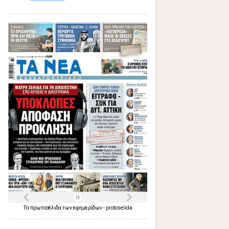
Τα
πρωτοσέλιδα
των
εφημερίδων
-
protoselida