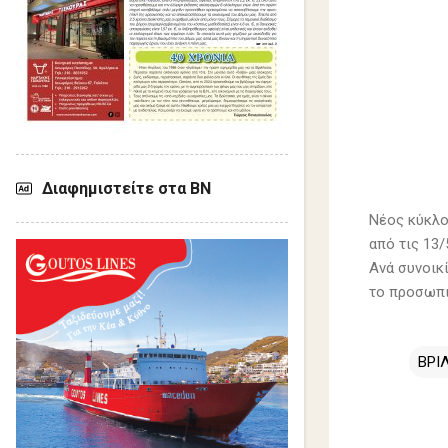
Διαφημιστείτε στα ΒΝ
Νέος κύκλο
από τις 13/
Ανά συνοικ
το προσωπι
ΒΡΙ
Σ
χ