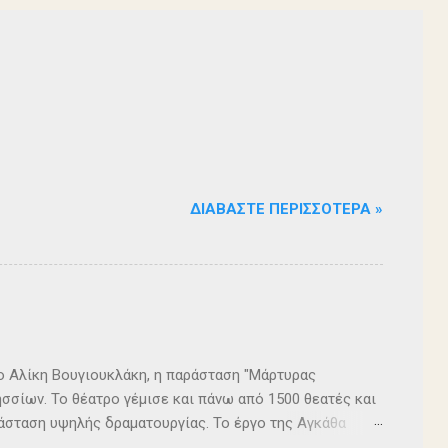
ΔΙΑΒΆΣΤΕ ΠΕΡΙΣΣΌΤΕΡΑ »
ρο Αλίκη Βουγιουκλάκη, η παράσταση "Μάρτυρας
σσίων. Το θέατρο γέμισε και πάνω από 1500 θεατές και
άσταση υψηλής δραματουργίας. Το έργο της Αγκάθα
. Η σασπένς, το μυστήριο, η πλοκή, οι μεγάλες