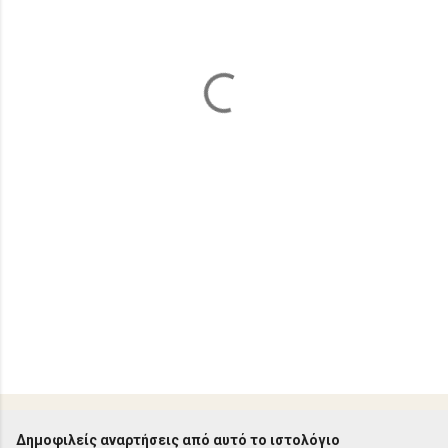
λ
ι
α
Δημοφιλείς αναρτήσεις από αυτό το ιστολόγιο