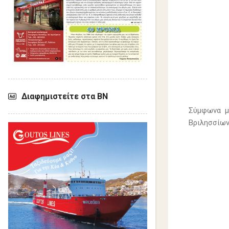
Διαφημιστείτε στα ΒΝ
Σύμφωνα με
Βριλησσίων
Σ
χ
ό
λ