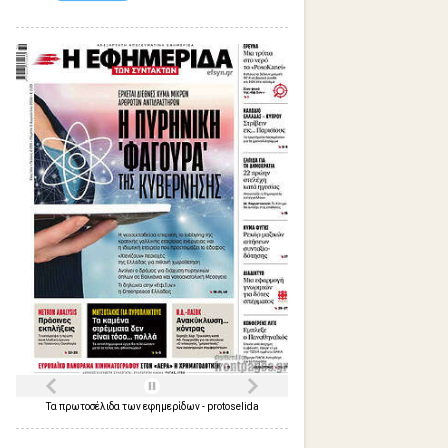
Τα
πρωτοσέλιδα
των
εφημερίδων
-
protoselida