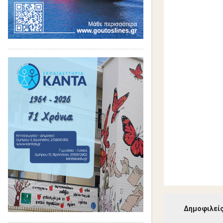
ι
α
Δημοφιλείς