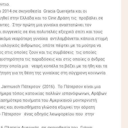
ύντιο.
υ 2014 σε σκηνοθεσία Gracia Querejeta και οι
ηθεί στην Ελλάδα και το Cine Δράση τις προβάλει σε
άντες. Στην πρώτη μια γυναίκα αναστατώνει τον
 συγγενείς σε ένα πολυτελές εξοχικό σπίτι και τους
 ακόμα νεαρότερη γυναίκα αντιλαμβάνεται κάποια στιγμή
σιολογικός άνθρωπος, οπότε πέφτει με τα μούτρα να
κες στις οποίες ζουν και τις συμβάσεις τις οποίες
αυστηρότητα τις παραδόσεις και στις οποίες ο άνδρας
την οποία μια νεαρή κοπέλα τα βάζει με τα ήθη και τα
ηση για τη θέση της γυναίκας στη σύγχρονη κοινωνία
 Jarmusch Πάτερσον (2016). Το Πάτερσον είναι μια
σήμερα τόπος κατοικίας πολλών ισπανόφωνων, Αράβων
ιασημότερα ποιήματα του Αμερικανού μοντερνιστή
νες και συναισθήματα γλώσσα εξυμνεί την αόρατη
ι ο Πάτερσον ένας οδηγός λεωφορείου που στην
016 Πλατεία Αμερικής σε σκηνοθεσία του Γιάννη