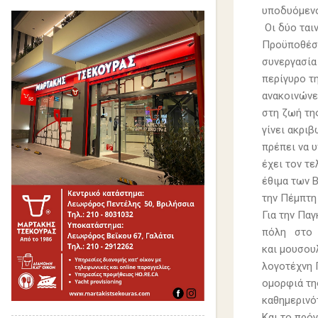
υποδυόμενος
Οι δύο ταιν
Προϋποθέσε
συνεργασία 
περίγυρο τ
ανακοινώνε
στη ζωή τη
γίνει ακριβ
πρέπει να 
έχει τον τ
έθιμα των 
την Πέμπτη
Για την Πα
πόλη στο Ν
και μουσου
λογοτέχνη 
ομορφιά τη
καθημερινότ
Και το πρό