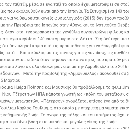
 τον ταξιτζή, μέσα σε ένα ταξί το οποίο έχει μετατρέψει σε στο
ίες που ακολουθούν είναι από την Ισπανία. Τα Ευτυχισμένα 140 το
ις για να θεωρείται κανείς φυσιολογικός (2015) δεν έχουν προβλ
με την Πρεσβεία της Ισπανίας στην Αθήνα και το Ινστιτούτο Θερβ
ης όταν στα τεσσαρακοστά της γενέθλια συγκεντρώνει φίλους και
ι ότι έχει κερδίσει 140 εκατομμύρια στο Λόττο. Στη δεύτερη μια
ς ότι δεν πληροί καμία από τις προϋποθέσεις για να θεωρηθεί φυ
ώς αυτό. Και ο κύκλος με τις ταινίες για τις γυναίκες, τις συνθή
υποτάσσονται, ειδικά όταν ανήκουν σε κοινότητες που κρατούν με 
ελευταίο λόγο σε όλα ολοκληρώνεται με την Αμμοθύελλα του 2016 σ
Βεδουίνων. Μετά την προβολή της «Αμμοθύελλας» ακολουθεί συζήτ
 5 Μαρτίου
γκόσμια Ημέρα Ποίησης και Μουσικής θα προβάλλουμε το φιλμ Jim
ιου Τζέρσι των ΗΠΑ κάποτε γνωστή ως «πόλη του μεταξιού», 
λμάνων μεταναστών. «Πάτερσον» ονομάζεται επίσης ένα από τα δ
Γουίλιαμ Κάρλος Γουίλιαμς, στο οποίο με απέριττη μα γεμάτη εικό
ς καθημερινής ζωής. Το όνομα της πόλης και του ποιήματος έχε
ητα του δίνει βάση στις μικρές και μεγάλες νίκες της ζωής.
γραμμα του τριμήνου ολοκληρώνεται με την ελληνική ταινία του 2