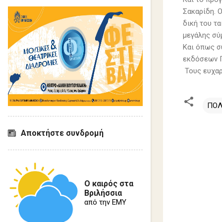
Σακαρίδη. Ο
δική του τα
μεγάλης σύ
Και όπως σ
εκδόσεων Γ
Τους ευχαρ
ΠΟΛ
Σ
Αποκτήστε συνδρομή
χ
ό
λ
Ο καιρός στα
ι
Βριλήσσια
α
από την ΕΜΥ