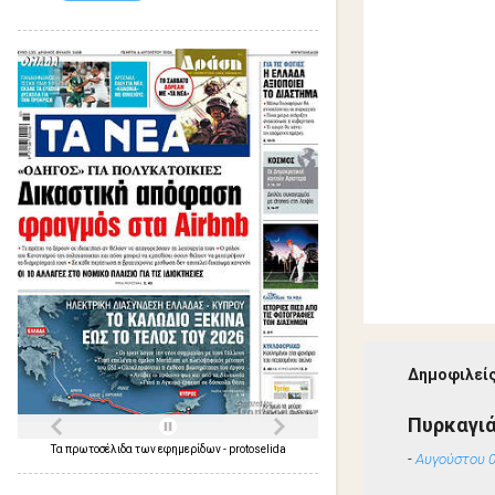
Δημοφιλείς
Πυρκαγιά
Τα
πρωτοσέλιδα
των
εφημερίδων
-
protoselida
-
Αυγούστου 0