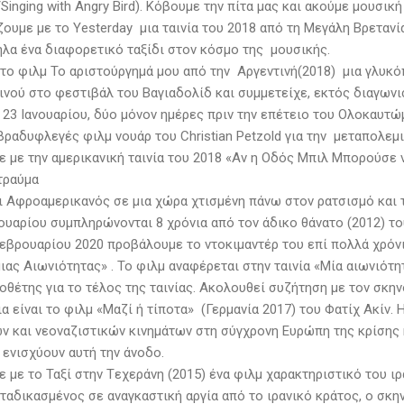
/Singing with Angry Bird). Κόβουμε την πίτα μας και ακούμε μουσι
ζουμε με το Yesterday μια ταινία του 2018 από τη Μεγάλη Βρετανί
ηλα ένα διαφορετικό ταξίδι στον κόσμο της μουσικής.
 το φιλμ Το αριστούργημά μου από την Αργεντινή(2018) μια γλυκό
ινού στο φεστιβάλ του Βαγιαδολίδ και συμμετείχε, εκτός διαγωνισ
 23 Ιανουαρίου, δύο μόνον ημέρες πριν την επέτειο του Ολοκαυτώ
βραδυφλεγές φιλμ νουάρ του Christian Petzold για την μεταπολεμι
ε με την αμερικανική ταινία του 2018 «Αν η Οδός Μπιλ Μπορούσε 
τραύμα
αι Αφροαμερικανός σε μια χώρα χτισμένη πάνω στον ρατσισμό και 
νουαρίου συμπληρώνονται 8 χρόνια από τον άδικο θάνατο (2012) 
εβρουαρίου 2020 προβάλουμε το ντοκιμαντέρ του επί πολλά χρό
ιας Αιωνιότητας» . Το φιλμ αναφέρεται στην ταινία «Μία αιωνιότη
οθέτης για το τέλος της ταινίας. Ακολουθεί συζήτηση με τον σκη
α είναι το φιλμ «Μαζί ή τίποτα» (Γερμανία 2017) του Φατίχ Ακίν.
ών και νεοναζιστικών κινημάτων στη σύγχρονη Ευρώπη της κρίσης κ
 ενισχύουν αυτή την άνοδο.
 με το Ταξί στην Tεχεράνη (2015) ένα φιλμ χαρακτηριστικό του ιρ
ταδικασμένος σε αναγκαστική αργία από το ιρανικό κράτος, ο σκη