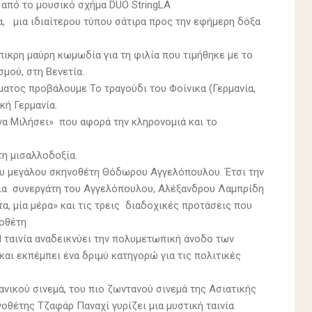
κή από το μουσικό σχήμα DUO StringLA
α, μια ιδιαίτερου τύπου σάτιρα προς την εφήμερη δόξα
πικρη μαύρη κωμωδία για τη φιλία που τιμήθηκε με το
μού, στη Βενετία.
ματος προβάλουμε Το τραγούδι του Φοίνικα (Γερμανία,
κή Γερμανία.
να Μιλήσει» που αφορά την κληρονομιά και το
τη μισαλλοδοξία.
του μεγάλου σκηνοθέτη Θόδωρου Αγγελόπουλου. Έτσι την
νια συνεργάτη του Αγγελόπουλου, Αλέξανδρου Λαμπρίδη
τα, μία μέρα» και τις τρεις διαδοχικές προτάσεις που
νοθέτη
 Η ταινία αναδεικνύει την πολυμετωπική άνοδο των
αι εκπέμπει ένα δριμύ κατηγορώ για τις πολιτικές
ανικού σινεμά, του πιο ζωντανού σινεμά της Ασιατικής
νοθέτης Τζαφάρ Παναχί γυρίζει μια μυστική ταινία