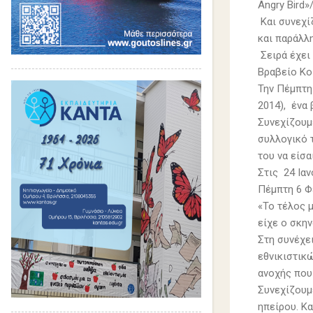
Angry Bird»
Και συνεχί
και παράλλ
Σειρά έχει
Βραβείο Κο
Την Πέμπτη
2014), ένα 
Συνεχίζουμ
συλλογικό 
του να είσ
Στις 24 Ια
Πέμπτη 6 Φ
«Το τέλος μ
είχε ο σκην
Στη συνέχει
εθνικιστικ
ανοχής που
Συνεχίζουμε
ηπείρου. Κα