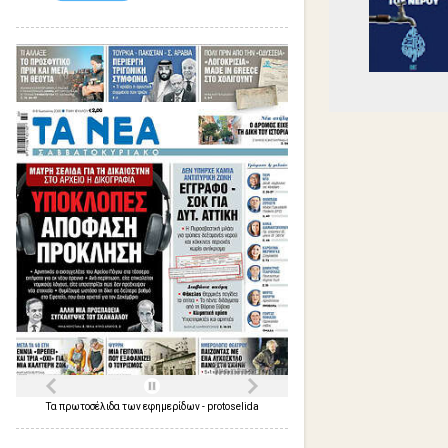
Τα
πρωτοσέλιδα
των
εφημερίδων
-
protoselida