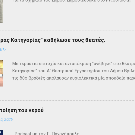
ρας Κατηγορίας" καθήλωσε τους θεατές.
2017
Με τεράστια επιτυχία και ανταπόκριση "ανέβηκε" στο θέατ
Κατηγορίας" του Α΄ Θεατρικού Εργαστηρίου του Δήμου Βριλη
τις δύο βραδιές απόλαυσαν κυριολεκτικά μία σπουδαία παρ
Κρίστι καθήλωσε τους θεατρόφιλους σε όλη τη διάρκειά του
ανατροπές και ένα μοναδικό φινάλε που απαντά σε όλα τα
έργο και τους έμειναν ανεξίτηλα στη μνήμη τους. Επρόκειτο
σπουδαία σκηνοθεσία της Τώνιας Σταυροπούλου που επί μακ
ποίηση του νερού
Θεατρικού Εργαστηρίου. Εξαιρετικές ερμηνείες κατέθεσαν 
5, 2026
Θεοδόσης, Άννα Αλεξανδράκη, Γιάννης Καρτερός, Δήμητρα Χ
Κατερίνα Χαραυγή , Κατερίνα Σταθάτου , Λουκί...
Podcast με τον Γ. Παναγόπουλο