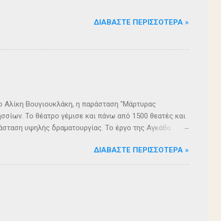
ΔΙΑΒΆΣΤΕ ΠΕΡΙΣΣΌΤΕΡΑ »
ρο Αλίκη Βουγιουκλάκη, η παράσταση "Μάρτυρας
σσίων. Το θέατρο γέμισε και πάνω από 1500 θεατές και
άσταση υψηλής δραματουργίας. Το έργο της Αγκάθα
. Η σασπένς, το μυστήριο, η πλοκή, οι μεγάλες
ΔΙΑΒΆΣΤΕ ΠΕΡΙΣΣΌΤΕΡΑ »
 ερωτήματα, σημάδεψαν όλους όσους παρακολούθησαν το
 για μία αναμφισβήτητα δυνατή παράσταση. Με τη
ρά σειρά ετών είναι υπεύθυνη του Α΄ Δημοτικού
οι ηθοποιοί: Αλέξανδρος Γεωργίου, Αλέξανδρος
ίου, Ευριπίδης Τσαούσογλου, Θοδωρής Σκληρός ,